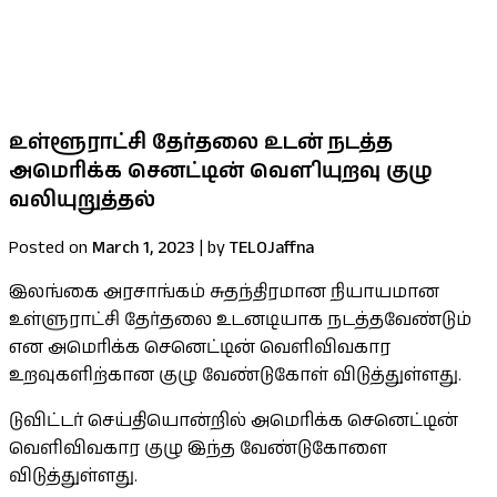
குறைபாடுகளுக்கான தீர்வு உள்ளீட்டு
பலதரப்பட்ட கோரிக்கைகளை ஜனாதிபதி
கவனத்திற்கு கொண்டு சென்றார் செல்வம் MP
உள்ளூராட்சி தேர்தலை உடன் நடத்த
அமெரிக்க செனட்டின் வௌியுறவு குழு
வலியுறுத்தல்
Posted on
March 1, 2023
|
by
TELOJaffna
இலங்கை அரசாங்கம் சுதந்திரமான நியாயமான
உள்ளுராட்சி தேர்தலை உடனடியாக நடத்தவேண்டும்
என அமெரிக்க செனெட்டின் வெளிவிவகார
உறவுகளிற்கான குழு வேண்டுகோள் விடுத்துள்ளது.
டுவிட்டர் செய்தியொன்றில் அமெரிக்க செனெட்டின்
வெளிவிவகார குழு இந்த வேண்டுகோளை
விடுத்துள்ளது.