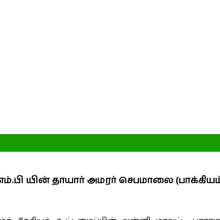
தல் அனுஷ்டிப்பு
ி யின் தாயார் அமரர் செபமாலை (பாக்கியம்)