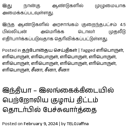
இது நான்கு ஆண்டுகளில் முழுமையாக
அமைக்கப்படவுள்ளது.
இந்த ஆண்டுகளில் அரசாங்கம் குறைந்தபட்சம் 4.5
பில்லியன் அமெரிக்க டொலர் முதலீடு
எதிர்பார்க்கப்படுவதாக தெரிவிக்கப்பட்டுள்ளது.
Posted in
தற்போதைய செய்திகள்
|
Tagged
எரிபொருள்
,
எரிபொருள்
,
எரிபொருள்
,
எரிபொருள்
,
எரிபொருள்
,
எரிபொருள்
,
எரிபொருள்
,
எரிபொருள்
,
எரிபொருள்
,
எரிபொருள்
,
சீனா
,
சீனா
,
சீனா
இந்தியா – இலங்கைக்கிடையில்
பெற்றோலிய குழாய் திட்டம்
தொடர்பில் பேச்சுவார்த்தை
Posted on
February 9, 2024
|
by
TELOJaffna