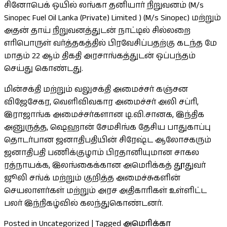
சினோபெக் ஒயில் லங்கா தனியார் நிறுவனம் (M/s
Sinopec Fuel Oil Lanka (Private) Limited ) (M/s Sinopec) மற்றும்
அதன் தாய் நிறுவனத்துடன் நாட்டில் சில்லறை
எரிபொருள் வர்த்தகத்தில் பிரவேசிப்பதற்கு கடந்த மே
மாதம் 22 ஆம் திகதி அரசாங்கத்துடன் ஒப்பந்தம்
செய்து கொண்டது.
மின்சக்தி மற்றும் வலுசக்தி அமைச்சர் கஞ்சன
விஜேசேகர, வெளிவிவகார அமைச்சர் அலி சப்ரி,
இராஜாங்க அமைச்சர்களான டி.வி.சானக, இந்திக
அனுருத்த, ஷெஹான் சேமசிங்க தேசிய பாதுகாப்பு
தொடர்பான ஜனாதிபதியின் சிரேஷ்ட ஆலோசகரும்
ஜனாதிபதி பணிக்குழாம் பிரதானியுமான சாகல
ரத்நாயக்க, இலங்கைக்கான அமெரிக்கத் தூதுவர்
ஜூலி சங்க் மற்றும் குறித்த அமைச்சுகளின்
செயலாளர்கள் மற்றும் அரச அதிகாரிகள் உள்ளிட்ட
பலர் இந்நிகழ்வில் கலந்துகொண்டனர்.
Posted in Uncategorized
|
Tagged
அமெரிக்கா