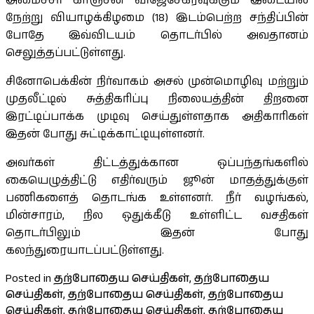
அமைச்சர் காஞ்சன விஜேசேகரவுக்கும் இடையில்
நேற்று வியாழக்கிழமை (18) இடம்பெற்ற சந்திப்பின்
போதே இவ்விடயம் தொடர்பில் அவதானம்
செலுத்தப்பட்டுள்ளது.
சினோபெக்கின் நிர்வாகம் அசல் முன்மொழிவு மற்றும்
முதலீட்டில் சுத்திகரிப்பு நிலையத்தின் திறனை
இரட்டிப்பாக்க முடிவு செய்துள்ளதாக அதிகாரிகள்
இதன் போது சுட்டிக்காட்டியுள்ளனர்.
அவர்கள் திட்டத்துக்கான ஒப்பந்தங்களில்
கையெழுத்திட்டு எதிர்வரும் ஜூன் மாதத்துக்குள்
பணிகளைத் தொடங்க உள்ளனர். நீர் வழங்கல்,
மின்சாரம், நில ஒதுக்கீடு உள்ளிட்ட வசதிகள்
தொடர்பிலும் இதன் போது
கலந்துரையாடப்பட்டுள்ளது.
Posted in
தற்போதைய செய்திகள்
,
தற்போதைய
செய்திகள்
,
தற்போதைய செய்திகள்
,
தற்போதைய
செய்திகள்
,
தற்போதைய செய்திகள்
,
தற்போதைய