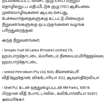
நியமிக்கப்பட்ட விசேட குழு (CASC) மற்றும்
தொழில்நுட்ப மதிப்பீட்டுக் குழு (TEC) ஆகியவை
முன்மொழிவுகளை ஆய்வு செய்து,
பேச்சுவார்த்தைகளுக்கு உட்பட்டு பின்வரும்
நிறுவனங்களுக்கு ஒப்பந்தங்களை வழங்க
பரிந்துரைத்தன.
அந்த நிறுவனங்கள்,
• Sinopec Fuel Oil Lanka (Private) Limited, F5,
ஹம்பாந்தோட்டை மெரிடைம் நிலையம்,மிரிஜ்ஜவெல,
ஹம்பாந்தோட்டை
• United Petroleum Pty Ltd, 600, கிளென்பெரி
வீதி.ஹேதோன், விக்டோரியா 3122, ஆவுஸ்திரேலியா.
• Shell PLC உடன் ஒத்துழைப்புடன் RM Parks, 1061 N
பிரதான வீதி, போர்ட்டர்வில் , கலிபோர்னியா 93257,
அமெரிக்கா.