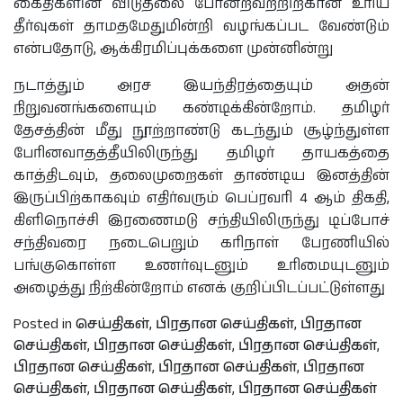
கைதிகளின் விடுதலை போன்றவற்றிற்கான உரிய
தீர்வுகள் தாமதமேதுமின்றி வழங்கப்பட வேண்டும்
என்பதோடு, ஆக்கிரமிப்புக்களை முன்னின்று
நடாத்தும் அரச இயந்திரத்தையும் அதன்
நிறுவனங்களையும் கண்டிக்கின்றோம். தமிழர்
தேசத்தின் மீது நூற்றாண்டு கடந்தும் சூழ்ந்துள்ள
பேரினவாதத்தீயிலிருந்து தமிழர் தாயகத்தை
காத்திடவும், தலைமுறைகள் தாண்டிய இனத்தின்
இருப்பிற்காகவும் எதிர்வரும் பெப்ரவரி 4 ஆம் திகதி,
கிளிநொச்சி இரணைமடு சந்தியிலிருந்து டிப்போச்
சந்திவரை நடைபெறும் கரிநாள் பேரணியில்
பங்குகொள்ள உணர்வுடனும் உரிமையுடனும்
அழைத்து நிற்கின்றோம் எனக் குறிப்பிடப்பட்டுள்ளது
Posted in
செய்திகள்
,
பிரதான செய்திகள்
,
பிரதான
செய்திகள்
,
பிரதான செய்திகள்
,
பிரதான செய்திகள்
,
பிரதான செய்திகள்
,
பிரதான செய்திகள்
,
பிரதான
செய்திகள்
,
பிரதான செய்திகள்
,
பிரதான செய்திகள்