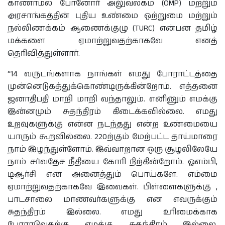
காணாமல் போனோர் அலுவலகம் (OMP) மற்றும்
அரசாங்கத்தின் புதிய உண்மை ஒற்றுமை மற்றும்
நல்லிணக்கம் ஆணைக்குழு (TURC) என்பன தமிழ்
மக்களை ஏமாற்றுவதற்காகவே எனத்
தெரிவித்துள்ளார்.
“14 வருடங்களாக நாங்கள் எமது போராட்டத்தை
முன்னெடுகத்துக்கொண்டிருக்கின்றோம். எத்தனை
ஜனாதிபதி மாறி மாறி வந்தாலும். எனினும் எமக்கு
இன்னமும் சுதந்திரம் கிடைக்கவில்லை. எமது
உறவுகளுக்கு என்ன நடந்தது என்ற உண்மையை
யாரும் கூறவில்லை. 220ற்கும் மேற்பட்ட தாய்மாரை
நாம் இழந்துள்ளோம். இவ்வாறான ஒரு சூழலிலேயே
நாம் சர்வதேச நீதியை கோரி நிற்கின்றோம். ஓஎம்பி,
டிஆர்சி என அனைத்தும் பொய்களே. எம்மை
ஏமாற்றுவதற்காகவே இவைகள். பிள்ளைகளுக்கு ,
பாடசாலை மாணவர்களுக்கு என எவருக்கும்
சுதந்திரம் இல்லை. எமது உரிமைக்காக
போராடுவதற்கு எமக்கு சுதந்திரம் இல்லை.