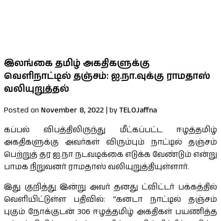
குறைபாடுகளுக்கான தீர்வு உள்ளீட்டு
பலதரப்பட்ட கோரிக்கைகளை ஜனாதிபதி
கவனத்திற்கு கொண்டு சென்றார் செல்வம் MP
இலங்கை தமிழ் அகதிகளுக்கு
வெளிநாட்டில் தஞ்சம்: ஐ.நா.வுக்கு ராமதாஸ்
வலியுறுத்தல்
Posted on
November 8, 2022
|
by
TELOJaffna
கப்பல் விபத்திலிருந்து மீட்கப்பட்ட ஈழத்தமிழ்
அகதிகளுக்கு அவர்கள் விரும்பும் நாட்டில் தஞ்சம்
பெற்றுத் தர ஐ.நா நடவடிக்கை எடுக்க வேண்டும் என்று
பாமக நிறுவனர் ராமதாஸ் வலியுறுத்தியுள்ளார்.
இது குறித்து இன்று அவர் தனது ட்விட்டர் பக்கத்தில்
வெளியிட்டுள்ள பதிவில்: “கனடா நாட்டில் தஞ்சம்
புகும் நோக்குடன் 306 ஈழத்தமிழ் அகதிகள் பயணித்த