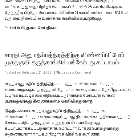
வேலணைப் பிரதேச செயலகப் பிரிவில் 49 கர்பிணிகளும்,
ஊர்காவற்துறை பிரதேச செயலகப் பிரிவில் 25 கர்பிணிகளும்,
நெடுந்தீவு பிரதேச செயலகப் பிரிவில் 21 கர்ப்பிணிகள் என 1814 பேர்
வறுமை நிலையில் உள்ளதாக தெரிவிக்கப்படுகிறது.
Posted in
பிரதான செய்திகள்
சாரதி அனுமதிப்பத்திரத்திற்கு விண்ணப்பிப்போர்
முதலுதவி கருத்தரங்கில் பங்கேற்பது கட்டாயம்
Posted on
February 21, 2023
|
|
Leave a Comment
சாரதி அனுமதிப்பத்திரத்திற்காக புதிதாக விண்ணப்பிக்கும்
அனைவருக்கும் முதலுதவி தொடர்பான அடிப்படை தௌிவூட்டலை
வழங்க நடவடிக்கை எடுக்கப்பட்டுள்ளதாக மோட்டார் வாகன
போக்குவரத்து திணைக்களம் தெரிவித்துள்ளது.
இதற்கமைய, சாரதி அனுமதிப்பத்திரத்திற்காக புதிதாக
விண்ணப்பிக்கும் அனைவரும் தமது திணைக்களத்தினால் ஏற்பாடு
செய்யப்படும் முதலுதவி கருத்தரங்கில் பங்கேற்பது
கட்டாயமாக்கப்பட்டுள்ளதாக மோட்டார் வாகன போக்குவரத்து
ஆணையாளர் நாயகம் நிஷாந்த வீரசிங்க கூறினார்.