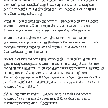
அக்ரஹார சுகாதார காப்புறுதிக்கு நிகரான சுகாதார காப்புறுதியை
தனியார் துறை ஊழியர்களுக்கும் வழங்குவதற்காக ஊழியர்
நம்பிக்கை நிதிய சட்டத்தில் திருத்தம் செய்வதற்கு அமைச்சரவை
அங்கீகாரம் வழங்கியுள்ளது.
இந்த சட்டத்தை திருத்துவதற்கான சட்டமூலத்தை தயாரிப்பதற்கு
அமைச்சரவை அங்கீகாரம் வழங்கியுள்ளதாக அமைச்சரவை
பேச்சாளர் அமைச்சர் பந்துல குணவர்தன தெரிவித்துள்ளார்.
அரசாங்க தகவல் திணைக்களத்தில் இன்று (7) நடைபெற்ற
அமைச்சரவை முடிவுகளை அறிவிக்கும் செய்தியாளர் மாநாட்டில்
கலந்துகொண்டு கருத்து தெரிவிக்கும் போதே அமைச்சர்
மேற்கண்டவாறு தெரிவித்தார்.
2023ஆம் ஆண்டுக்கான வரவு செலவுத் திட்ட உரையில், தனியார்
துறை ஊழியர்களுக்கு அக்ரஹார சுகாதார காப்புறுதிக்கு நிகரான
சுகாதார காப்புறுதியை வழங்குவதற்கான பிரேரணையை ஜனாதிபதி
பாராளுமன்றத்தில் முன்வைத்ததாகவும், முன்மொழிவை
செயல்படுத்துவதற்காக 1980ஆம் ஆண்டின் 46ஆம் இலக்க ஊழியர்
நம்பிக்கை நிதியச் சட்டத்தில் திருத்தம் செய்வது அவசியம் எனவும்
அமைச்சர் தெரிவித்தார்.
நிதி, பொருளாதார ஸ்திரப்படுத்தல் மற்றும் தேசிய கொள்கை
அமைச்சர் என்ற வகையில் ஜனாதிபதி இந்த யோசனையை
அமைச்சரவைக்கு சமர்ப்பித்துள்ளார்.