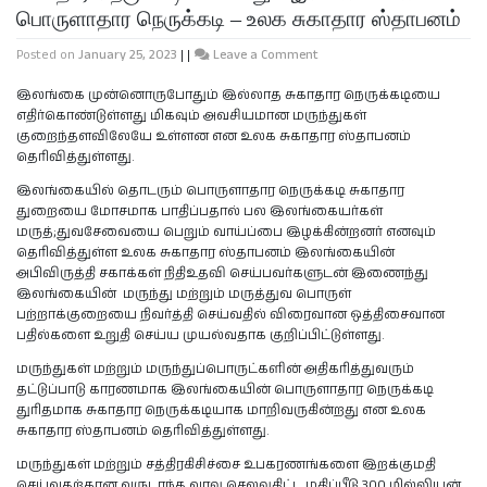
பொருளாதார நெருக்கடி – உலக சுகாதார ஸ்தாபனம்
Posted on
January 25, 2023
|
|
Leave a Comment
இலங்கை முன்னொருபோதும் இல்லாத சுகாதார நெருக்கடியை
எதிர்கொண்டுள்ளது மிகவும் அவசியமான மருந்துகள்
குறைந்தளவிலேயே உள்ளன என உலக சுகாதார ஸ்தாபனம்
தெரிவித்துள்ளது.
இலங்கையில் தொடரும் பொருளாதார நெருக்கடி சுகாதார
துறையை மோசமாக பாதிப்பதால் பல இலங்கையர்கள்
மருத்;துவசேவையை பெறும் வாய்ப்பை இழக்கின்றனர் எனவும்
தெரிவித்துள்ள உலக சுகாதார ஸ்தாபனம் இலங்கையின்
அபிவிருத்தி சகாக்கள் நிதிஉதவி செய்பவர்களுடன் இணைந்து
இலங்கையின் மருந்து மற்றும் மருத்துவ பொருள்
பற்றாக்குறையை நிவர்த்தி செய்வதில் விரைவான ஒத்திசைவான
பதில்களை உறுதி செய்ய முயல்வதாக குறிப்பிட்டுள்ளது.
மருந்துகள் மற்றும் மருந்துப்பொருட்களின் அதிகரித்துவரும்
தட்டுப்பாடு காரணமாக இலங்கையின் பொருளாதார நெருக்கடி
துரிதமாக சுகாதார நெருக்கடியாக மாறிவருகின்றது என உலக
சுகாதார ஸ்தாபனம் தெரிவித்துள்ளது.
மருந்துகள் மற்றும் சத்திரகிசிச்சை உபகரணங்களை இறக்குமதி
செய்வதற்கான வருடாந்த வரவு செலவுதிட்ட மதிப்பீடு 300 மில்லியன்