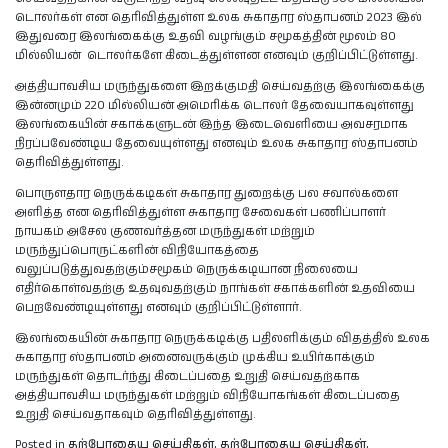
டொலர்கள் என தெரிவித்துள்ள உலக சுகாதார ஸ்தாபனம் 2023 இல்
இதுவரை இலங்கைக்கு உதவி வழங்கும் சமூகத்தின் மூலம் 80
மில்லியன் டொலர்களே கிடைத்துள்ளன எனவும் குறிப்பிட்டுள்ளது.
அத்தியாவசிய மருந்துகளை இறக்குமதி செய்வதற்கு இலங்கைக்கு
இன்னமும் 220 மில்லியன் அமெரிக்க டொலர் தேவையாகவுள்ளது
இலங்கையின் சகாக்களுடன் இந்த இடைவெளியை அவசரமாக
நிரப்பவேண்டிய தேவையுள்ளது எனவும் உலக சுகாதார ஸ்தாபனம்
தெரிவித்துள்ளது.
பொருளதார நெருக்கடிகள் சுகாதார துறைக்கு பல சவால்களை
அளித்த என தெரிவித்துள்ள சுகாதார சேவைகள் பணிப்பாளர்
நாயகம் அசேல குணவர்த்தன மருந்துகள் மற்றும்
மருந்துப்பொருட்களின் விநியோகத்தை
வலுப்படுத்துவதற்கும்சமூகம் நெருக்கடியான நிலையை
எதிர்கொள்வதற்கு உதவுவதற்கும் நாங்கள் சகாக்களின் உதவியை
பெறவேண்டியுள்ளது எனவும் குறிப்பிட்டுள்ளார்.
இலங்கையின் சுகாதார நெருக்கடிக்கு பதிலளிக்கும் விதத்தில் உலக
சுகாதார ஸ்தாபனம் அனைவருக்கும் முக்கிய உயிர்காக்கும்
மருந்துகள் தொடர்ந்து கிடைப்பதை உறுதி செய்வதற்காக
அத்தியாவசிய மருந்துகள் மற்றும் விநியோகங்கள் கிடைப்பதை
உறுதி செய்வதாகவும் தெரிவித்துள்ளது.
Posted in
தற்போதைய செய்திகள்
,
தற்போதைய செய்திகள்
,