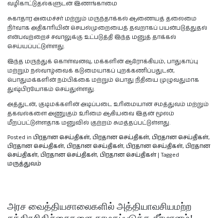
வழிகாட்டுதல்களுடன் இணங்காமை
சுகாதார அமைச்சர் மற்றும் மருந்தாக்கல் ஆணையத் தலைமை
நிர்வாக அதிகாரியின் செயல்முறையைத் தவறாகப் பயன்படுத்துதல்
என்பவற்றைச் சவாலுக்கு உட்படுத்தி இந்த மனுத் தாக்கல்
செய்யப்பட்டுள்ளது.
இந்த மருந்துக் கொள்வனவு, மக்களின் ஆரோக்கியம், பாதுகாப்பு
மற்றும் நல்வாழ்வைக் கடுமையாகப் புறக்கணிப்பதுடன்,
பொதுமக்களின் நம்பிக்கை மற்றும் பொது நிதியை முழுவதுமாக
துஷ்பிரயோகம் செய்துள்ளது.
அத்துடன், குடிமக்களின் அடிப்படை உரிமையான சமத்துவம் மற்றும்
தகவல்களை அணுகும் உரிமை ஆகியவை இதன் மூலம்
மீறப்பட்டுள்ளதாக மனுவில் குற்றம் சுமத்தப்பட்டுள்ளது.
Posted in
பிரதான செய்திகள்
,
பிரதான செய்திகள்
,
பிரதான செய்திகள்
,
பிரதான செய்திகள்
,
பிரதான செய்திகள்
,
பிரதான செய்திகள்
,
பிரதான
செய்திகள்
,
பிரதான செய்திகள்
,
பிரதான செய்திகள்
|
Tagged
மருத்துவம்
அரச வைத்தியசாலைகளில் அத்தியாவசியமற்ற
சத்திரசிகிச்சைகளை தாமதப்படுத்த தீர்மானம்!