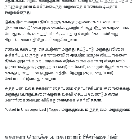
தொடக்கம் சிறிய வைத்தியசாலைகள் வரை இந்த மருந்து தட்டுபாடு
நாளுக்கு நாள் உக்கிரமடைந்து வருவதை காணக்கூடியதாக
இருக்கின்றது.
இந்த நிலைழைய தீர்ப்பதற்கு சுகாதார அமைச்சு உடனடியாக
நிலையான தீர்வை முன்வைக்க தவறியுள்ளது. இதன் காரணமாக
பொதுமக்கள், வைத்தியர்கள், சுகாதார ஊழியர்கள் பல்வேறு
சிரமங்களை எதிர்நோக்கி வருகின்றனர்.
எனவே, தற்போது ஏற்பட்டுள்ள மருந்து தட்டுபாடு, மருந்து விலை
அதிகரிப்பு, மருந்து கொள்வனவில் ஏற்படும் ஊழல் விடயங்களை
தீர்க்க அரசாங்கம் நடவடிக்கை எடுக்க உலக சுகாதார ஸ்தாபனம்
அரசாங்கத்துக்கு அழுத்தம் கொடுக்க கோரி, கொழும்பிலுள்ள உலக
சுகாதார ஸ்தாபன அலுவலகத்தில் ​நேற்று (26) முறைப்பாடு
செய்யப்பட்டுள்ளது என்றார்.
அத்துடன், உலக சுகாதார ஸ்தாபனம் தொடர்ச்சியாக இலங்கைக்கு
மருந்து பொருட்களை வழங்க உதவி செய்ய வேண்டும் என்ற
கோரரி்கைகையும் விடுத்துள்ளதாகத் தெரிவித்தார்.
Posted in Uncategorized
|
Tagged
மருத்துவம்
,
மருத்துவம்
,
மருத்துவம்
சுகாதார நெருக்கடியாக மாறும் இலங்கையின்