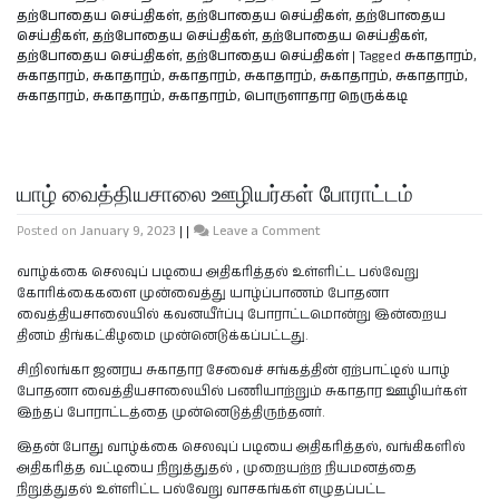
தற்போதைய செய்திகள்
,
தற்போதைய செய்திகள்
,
தற்போதைய
செய்திகள்
,
தற்போதைய செய்திகள்
,
தற்போதைய செய்திகள்
,
தற்போதைய செய்திகள்
,
தற்போதைய செய்திகள்
|
Tagged
சுகாதாரம்
,
சுகாதாரம்
,
சுகாதாரம்
,
சுகாதாரம்
,
சுகாதாரம்
,
சுகாதாரம்
,
சுகாதாரம்
,
சுகாதாரம்
,
சுகாதாரம்
,
சுகாதாரம்
,
பொருளாதார நெருக்கடி
யாழ் வைத்தியசாலை ஊழியர்கள் போராட்டம்
Posted on
January 9, 2023
|
|
Leave a Comment
வாழ்க்கை செலவுப் படியை அதிகரித்தல் உள்ளிட்ட பல்வேறு
கோரிக்கைகளை முன்வைத்து யாழ்ப்பாணம் போதனா
வைத்தியசாலையில் கவனயீர்ப்பு போராட்டமொன்று இன்றைய
தினம் திங்கட்கிழமை முன்னெடுக்கப்பட்டது.
சிறிலங்கா ஜனரய சுகாதார சேவைச் சங்கத்தின் ஏற்பாட்டில் யாழ்
போதனா வைத்தியசாலையில் பணியாற்றும் சுகாதார ஊழியர்கள்
இந்தப் போராட்டத்தை முன்னெடுத்திருந்தனர்.
இதன் போது வாழ்க்கை செலவுப் படியை அதிகரித்தல், வங்கிகளில்
அதிகரித்த வட்டியை நிறுத்துதல் , முறையற்ற நியமனத்தை
நிறுத்துதல் உள்ளிட்ட பல்வேறு வாசகங்கள் எழுதப்பட்ட