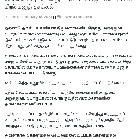
மீறல் மனுத் தாக்கல்
Posted on
February 18, 2023
|
|
Leave a Comment
இரண்டு இந்தியத் தனியார் நிறுவனங்களிடமிருந்து மருத்துவப்
பொருட்களைக் கொள்வனவு செய்வது தொடர்பில் ட்ரான்ஸ்பரன்சி
இன்டர்நேஷனல் ஸ்ரீலங்கா, உயர் நீதிமன்றில் அடிப்படை உரிமை
மீறல் மனு ஒன்றைத் தாக்கல் செய்துள்ளது.
அமைச்சர்கள் அமைச்சரவை, சுகாதார அமைச்சர், சுகாதார அமைச்சு
மற்றும் தேசிய மருந்துகள் ஒழுங்குமுறை ஆணையம் என்பன இது
தொடர்பில் மேற்கொண்ட நடவடிக்கைகள் எதிராகவே இந்த மனுத்
தாக்கல் செய்யப்பட்டுள்ளது.
47 பேர் இந்த மனுவில் பிரதிவாதிகளாகக் குறிப்பிடப்பட்டுள்ளனர்.
பதிவு செய்யப்படாத தனியார் விநியோகஸ்தர்களின் மூலம்
மருத்துவப் பொருட்களை வாங்குவதில் அமைச்சர்களின்
அமைச்சரவையின் பங்கு
பதிவு செய்யப்படாத விநியோகஸ்தர்களிடம் இருந்து மருத்துவப்
பொருட்களை வாங்குவதற்குப் பதிவு விலக்கு வழங்குவதில் தேசிய
மருந்தாக்கல் ஒழுங்குமுறை ஆணையகத்தின் பங்கு
அவசரகால கொள்முதல் செயல்முறை உட்படக் கொள்முதல்