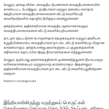
மேலும், அங்கு விசேட வைத்திய நிபுணர்கள் வைத்தியசாலையில்
காணப்பட்ட போதிலும், தாதியர்கள் மற்றும் ஏனைய சுகாதார
ஊழியர்கள் வைத்தியசாலைகளை விட்டு வெளியேறி
வெளிநாடுகளில் தொழில் நிமித்தம் சென்றுள்ளனர்.
அதேவேளை, அதிகளவிலான வைத்திய ஆலோசகர்களும்
வைத்தியசாலைகளை விட்டு வெளியேறியுள்ளனர்.
நாட்டில் ஏற்பட்டுள்ள பொருளாதார நெருக்கடிகள் மற்றும் அரசியல்
உறுதியின்மையே வைத்தியர்கள் நாட்டை விட்டு வெளியேற பிரதான
காரணமாகும். அதேபோன்று அவர்களுடைய குழந்தைகளின்
எதிர்காலம் தொடர்பில் இந்த தீர்மானங்களை எடுத்துள்ளனர்.
மேலும், தற்போது அரசாங்கத்தினால் முன்னெடுத்துள்ள நியாயமற்ற
வரிக்கொள்கையும் மற்றுமொரு காரணமாகும். இதனாலும்
அதிகளவிலான வைத்தியர்கள் நாட்டை விட்டு வெளியேறுகின்றனர்
என்றார்.
Posted in Uncategorized
இந்தியாவிலிருந்து மருத்துவப் பொருட்கள்
கொள்வனவு செய்வது தொடர்பில் அடிப்படை உரிமை