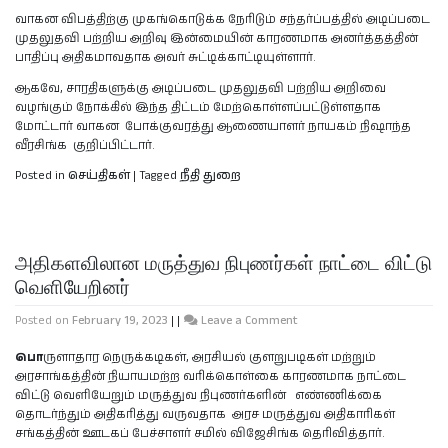
வாகன விபத்திற்கு முகங்கொடுக்க நேரிடும் சந்தர்ப்பத்தில் அடிப்படை
முதலுதவி பற்றிய அறிவு இன்மையின் காரணமாக அனர்த்தத்தின்
பாதிப்பு அதிகமாவதாக அவர் சுட்டிக்காட்டியுள்ளார்.
ஆகவே, சாரதிகளுக்கு அடிப்படை முதலுதவி பற்றிய அறிவை
வழங்கும் நோக்கில் இந்த திட்டம் மேற்கொள்ளப்பட்டுள்ளதாக
மோட்டார் வாகன போக்குவரத்து ஆணையாளர் நாயகம் நிஷாந்த
வீரசிங்க குறிப்பிட்டார்.
Posted in
செய்திகள்
|
Tagged
நீதி துறை
அதிகளவிலான மருத்துவ நிபுணர்கள் நாட்டை விட்டு
வெளியேறினர்
Posted on
February 19, 2023
|
|
Leave a Comment
பொ
ருளாதார நெருக்கடிகள், அரசியல் குளறுபடிகள் மற்றும்
அரசாங்கத்தின் நியாயமற்ற வரிக்கொள்கை காரணமாக நாட்டை
விட்டு வெளியேறும் மருத்துவ நிபுணர்களின் எண்ணிக்கை
தொடர்ந்தும் அதிகரித்து வருவதாக அரச மருத்துவ அதிகாரிகள்
சங்கத்தின் ஊடகப் பேச்சாளர் சமில் விஜேசிங்க தெரிவித்தார்.