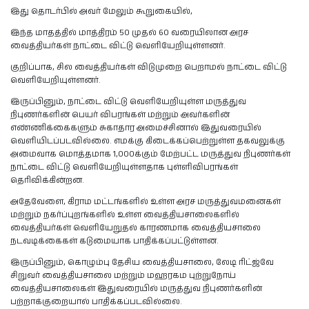
இது தொடர்பில் அவர் மேலும் கூறுகையில்,
இந்த மாதத்தில் மாத்திரம் 50 முதல் 60 வரையிலான அரச
வைத்தியர்கள் நாட்டை விட்டு வெளியேறியுள்ளனர்.
குறிப்பாக, சில வைத்தியர்கள் விடுமுறை பெறாமல் நாட்டை விட்டு
வெளியேறியுள்ளனர்.
இருப்பினும், நாட்டை விட்டு வெளியேறியுள்ள மருத்துவ
நிபுணர்களின் பெயர் விபரங்கள் மற்றும் அவர்களின்
எண்ணிக்கைகளும் சுகாதார அமைச்சினால் இதுவரையில்
வெளியிடப்படவில்லை. எமக்கு கிடைக்கப்பெற்றுள்ள தகவலுக்கு
அமைவாக மொத்தமாக 1,000க்கும் மேற்பட்ட மருத்துவ நிபுணர்கள்
நாட்டை விட்டு வெளியேறியுள்ளதாக புள்ளிவிபரங்கள்
தெரிவிக்கின்றன.
அதேவேளை, கிராம மட்டங்களில் உள்ள அரச மருத்துவமனைகள்
மற்றும் நகர்ப்புறங்களில் உள்ள வைத்தியசாலைகளில்
வைத்தியர்கள் வெளியேறுதல் காரணமாக வைத்தியசாலை
நடவடிக்கைகள் கடுமையாக பாதிக்கப்பட்டுள்ளன.
இருப்பினும், கொழும்பு தேசிய வைத்தியசாலை, லேடி ரிட்ஜ்வே
சிறுவர் வைத்தியசாலை மற்றும் மஹரகம புற்றுநோய்
வைத்தியசாலைகள் இதுவரையில் மருத்துவ நிபுணர்களின்
பற்றாக்குறையால் பாதிக்கப்படவில்லை.