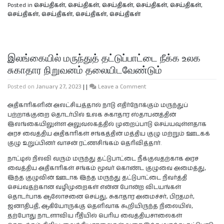
Posted in
செய்திகள்
,
செய்திகள்
,
செய்திகள்
,
செய்திகள்
,
செய்திகள்
,
செய்திகள்
,
செய்திகள்
,
செய்திகள்
,
செய்திகள்
இலங்கையில் மருந்துத் தட்டுப்பாட்டை நீக்க உலக
சுகாதார நிறுவனம் தலையிடவேண்டும்
Posted on
January 27, 2023
|
|
Leave a Comment
அதிகாரிகளின் அலட்சியத்தால் நாடு எதிர்நோக்கும் மருந்துப்
பற்றாக்குறை தொடர்பில் உலக சுகாதார ஸ்தாபனத்தின்
இலங்கையிலுள்ள அலுவலகத்தில் முறைப்பாடு செய்யவுள்ளதாக
அரச வைத்திய அதிகாரிகள் சங்கத்தின் மத்திய குழு மற்றும் ஊடகக்
குழு உறுப்பினர் வாசன் ரட்ணசிங்கம் தெரிவித்தார்.
நாட்டில் நிலவி வரும் மருந்து தட்டுபாட்டை நீக்குவதற்காக அரச
வைத்திய அதிகாரிகள் சங்கம் மூவர் கொண்ட குழுவை அமைத்து,
இந்த குழுவின் ஊடாக இந்த மருந்து தட்டுபாட்டை நிவர்த்தி
செய்வதற்கான வழிமுறைகள் என்ன போன்ற விடயங்கள்
தொடர்பாக ஆலோசனை செய்து, சுகாதார அமைச்சர், பிரதமர்,
ஜனாதிபதி, ஆகியோருக்கு தெளிவாக கூறியிருந்த நிலையில்,
தற்போது நாடளாவிய ரீதியில் பெரிய வைத்தியசாலைகள்