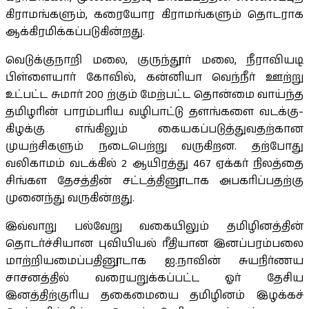
கிராமங்களும், கரையோர கிராமங்களும் தொடராக
ஆக்கிரமிக்கப்படுகின்றது.
வெடுக்குநாறி மலை, குருந்தூர் மலை, நீராவியடி
பிள்ளையார் கோவில், கன்னியா வெந்நீர் ஊற்று
உட்பட்ட சுமார் 200 ற்கும் மேற்பட்ட தொன்மை வாய்ந்த
தமிழரின் பாரம்பரிய வழிபாட்டு தளங்களை வடக்கு-
கிழக்கு எங்கிலும் கையகப்படுத்துவதற்கான
முயற்சிகளும் நடைபெற்று வருகிறன. தற்போது
வலிகாமம் வடக்கில் 2 ஆயிரத்து 467 ஏக்கர் நிலத்தை
சிங்கள தேசத்தின் சட்டத்தினூடாக அபகரிப்பதற்கு
முனைந்து வருகின்றது.
இவ்வாறு பல்வேறு வகையிலும் தமிழினத்தின்
தொடர்ச்சியான புவியியல் ரீதியான இனப்பரம்பலை
மாற்றியமைப்பதினூடாக ஐ.நாவின் சுயநிர்ணய
சாசனத்தில் வரையறுக்கப்பட்ட ஓர் தேசிய
இனத்திற்குரிய தகைமையை தமிழினம் இழக்கச்