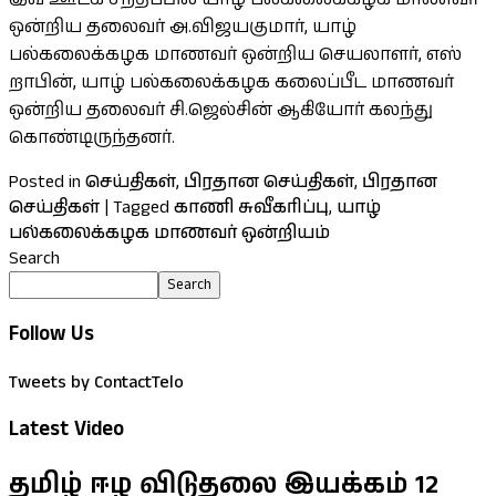
ஒன்றிய தலைவர் அ.விஜயகுமார், யாழ்
பல்கலைக்கழக மாணவர் ஒன்றிய செயலாளர், எஸ்
றாபின், யாழ் பல்கலைக்கழக கலைப்பீட மாணவர்
ஒன்றிய தலைவர் சி.ஜெல்சின் ஆகியோர் கலந்து
கொண்டிருந்தனர்.
Posted in
செய்திகள்
,
பிரதான செய்திகள்
,
பிரதான
செய்திகள்
|
Tagged
காணி சுவீகரிப்பு
,
யாழ்
பல்கலைக்கழக மாணவர் ஒன்றியம்
Search
Search
Follow Us
Tweets by ContactTelo
Latest Video
தமிழ் ஈழ விடுதலை இயக்கம் 12