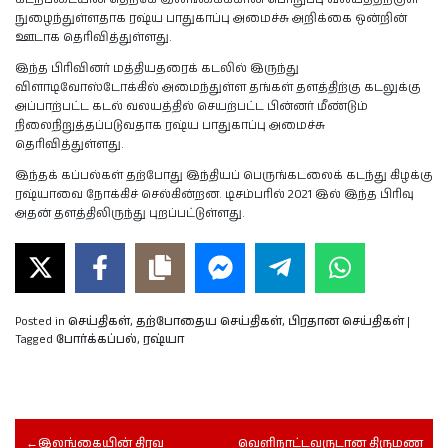
நுழைந்துள்ளதாக ரஷ்ய பாதுகாப்பு அமைச்சு அறிக்கை ஒன்றின்
ஊடாக தெரிவித்துள்ளது.
இந்த பிரிவினர் மத்தியதரைக் கடலில் இருந்து
விளாடிவோஸ்டோக்கில் அமைந்துள்ள தங்கள் தளத்திற்கு கடலுக்கு
அப்பாற்பட்ட கடல் வலயத்தில் செயற்பட்ட பின்னர் மீண்டும்
நிலைநிறுத்தப்படுவதாக ரஷ்ய பாதுகாப்பு அமைச்சு
தெரிவித்துள்ளது.
இந்தக் கப்பல்கள் தற்போது இந்தியப் பெருங்கடலைக் கடந்து கிழக்கு
ரஷ்யாவை நோக்கிச் செல்கின்றன. டிசம்பரில் 2021 இல் இந்த பிரிவு
அதன் தளத்திலிருந்து புறப்பட்டுள்ளது.
Posted in
செய்திகள்
,
தற்போதைய செய்திகள்
,
பிரதான செய்திகள்
|
Tagged
போர்க்கப்பல்
,
ரஷ்யா
இலங்கையின் திரவ
வெளிநாட்டவருடான திருமண