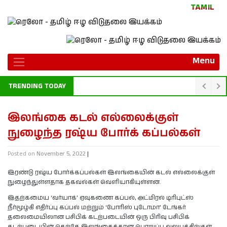
TAMIL
Menu
TRENDING TODAY
குட்டிமணி, தங்கத்துரை சிலை நிறுவ நாளை வரை தற்காலிக தடை
இலங்கை கடல் எல்லைக்குள்
நுழைந்த ரஷ்ய போர்க் கப்பல்கள்
Posted on
November 5, 2022
|
இரண்டு ரஷ்ய போர்க்கப்பல்கள் இலங்கையின் கடல் எல்லைக்குள்
நுழைந்துள்ளதாக தகவல்கள் வெளியாகியுள்ளன.
இதற்கமைய ‘வர்யாக்’ ஏவுகணை கப்பல், அட்மிரல் டிரிபுட்ஸ்
நீர்மூழ்கி எதிர்ப்பு கப்பல் மற்றும் ‘போரிஸ் புடோமா’ டேங்கர்
தலைமையிலான பசிபிக் கடற்படையின் ஒரு பிரிவு பசிபிக்
கடற்படையின் தெற்கே இலங்கைக்கான பொறுப்பு வலயத்திற்குள்