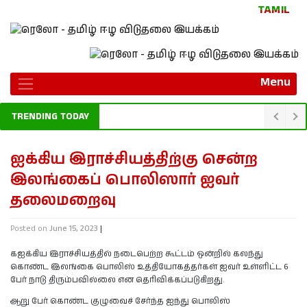
TAMIL
Menu
TRENDING TODAY
ஐக்கிய இராச்சியத்திற்கு சென்ற
இலங்கைப் பொலிஸார் ஐவர்
தலைமறைவு
Posted on
June 15, 2023
|
கஐக்கிய இராச்சியத்தில் நடைபெற்ற கூட்டம் ஒன்றில் கலந்து
கொண்ட இலங்கை பொலிஸ் உத்தியோகத்தர்கள் ஐவர் உள்ளிட்ட 6
பேர் நாடு திரும்பவில்லை என தெரிவிக்கப்படுகிறது.
ஆறு பேர் கொண்ட குழுவைச் சேர்ந்த ஐந்து பொலிஸ்