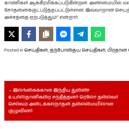
காணிகள் ஆக்கிரமிக்கப்படுகின்றன. அண்மையில் ம
சோதனைக்குட்படுத்தப்பட்டுள்ளன. இவ்வாறான செயற்பாட
அச்சத்தை ஏற்படுத்தும்” என்றார்.
Posted in
செய்திகள்
,
தற்போதைய செய்திகள்
,
பிரதான 
இலங்கைக்கான இந்திய துணை
உயர்ஸ்தானிகரை சந்தித்தனர் ரெலோ தலைவர்
செல்வம் அடைக்கலநாதன் தலைமையிலான
குழுவினர்