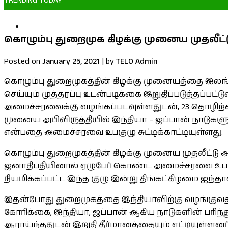
TRENDING TODAY
மன்னாரில் தமிழ் தேசிய வீரர்கள் தின நினைவேந்
கொழும்பு துறைமுக கிழக்கு முனைய முதலீட்டு 
Posted on
January 25, 2021
|
by
TELO Admin
கொழும்பு துறைமுகத்தின் கிழக்கு முனையத்தை இலங்
செய்யும் முத்தரப்பு உடன்படிக்கை இறுதிப்படுத்தப்ப
அமைச்சரவைக்கு வழங்கப்படவுள்ளதுடன், 23 தொழிற்ச
முனைய அபிவிருத்தியில் இந்தியா – ஜப்பான் நாடுக
என்பதை அமைச்சரவை உபகுழு சுட்டிக்காட்டியுள்ளது.
கொழும்பு துறைமுகத்தின் கிழக்கு முனைய முதலீட்டு அ
ஜனாதிபதியினால் ஏழுபேர் கொண்ட அமைச்சரவை உபகுழ
நியமிக்கப்பட்ட இந்த குழு இன்று திங்கட்கிழமை ஐந்த
இதன்போது துறைமுகத்தை இந்தியாவிற்கு வழங்குவதற்க
கோரிக்கை, இந்தியா, ஜப்பான் ஆகிய நாடுகளின் பரி
ஆராய்ந்ததுடன் இறுதி தீர்மானத்தையும் எட்டியுள்ளனர்