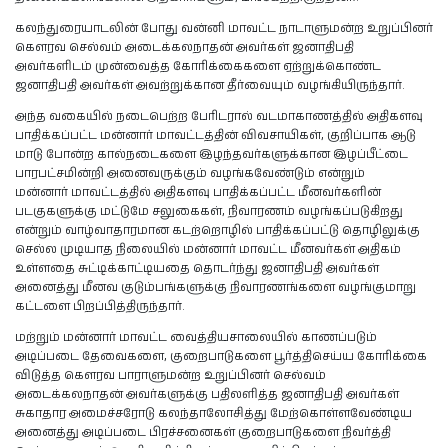
கலந்துரையாடலின் போது வன்னி மாவட்ட நாடாளுமன்ற உறுப்பினர்
கெளரவ செல்வம் அடைக்கலநாதன் அவர்கள் ஜனாதிபதி
அவர்களிடம் முன்வைத்த கோரிக்கைகளை ஏற்றுக்கொண்ட
ஜனாதிபதி அவர்கள் அவற்றுக்கான தீர்வையும் வழங்கியிருந்தார்.
அந்த வகையில் நடைபெற்ற பேரிடரால் வடமாகாணத்தில் அதிகளவு
பாதிக்கப்பட்ட மன்னார் மாவட்டத்தின் விவசாயிகள், குறிப்பாக ஆடு
மாடு போன்ற கால்நடைகளை இழந்தவர்களுக்கான இழப்பீட்டை
பாரபட்சமின்றி அனைவருக்கும் வழங்கவேண்டும் என்றும்
மன்னார் மாவட்டத்தில் அதிகளவு பாதிக்கப்பட்ட மீனவர்களின்
படகுகளுக்கு மட்டுமே சலுகைகள், நிவாரணம் வழங்கப்படுகிறது
என்றும் வாழ்வாதாரமான கடற்றொழில் பாதிக்கப்பட்டு தொழிலுக்கு
செல்ல முடியாத நிலையில் மன்னார் மாவட்ட மீனவர்கள் அதிகம்
உள்ளதை சுட்டிக்காட்டியதை தொடர்ந்து ஜனாதிபதி அவர்கள்
அனைத்து மீனவ குடும்பங்களுக்கு நிவாரணங்களை வழங்குமாறு
கட்டளை பிறப்பித்திருந்தார்.
மற்றும் மன்னார் மாவட்ட வைத்தியசாலையில் காணப்படும்
அடிப்படை தேவைகளை, குறைபாடுகளை பூர்த்திசெய்ய கோரிக்கை
விடுத்த கெளரவ பாராளுமன்ற உறுப்பினர் செல்வம்
அடைக்கலநாதன் அவர்களுக்கு பதிலளித்த ஜனாதிபதி அவர்கள்
சுகாதார அமைச்சரோடு கலந்தாலோசித்து மேற்கொள்ளவேண்டிய
அனைத்து அடிப்படை பிரச்சனைகள் குறைபாடுகளை நிவர்த்தி