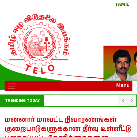
TAMIL
Menu
TRENDING TODAY
குட்டிமணி, தங்கத்துரை சிலை நிறுவ நாளை வரை தற்காலிக தடை
மன்னார் மாவட்ட நிவாரணங்கள்
குறைபாடுகளுக்கான தீர்வு உள்ளீட்டு