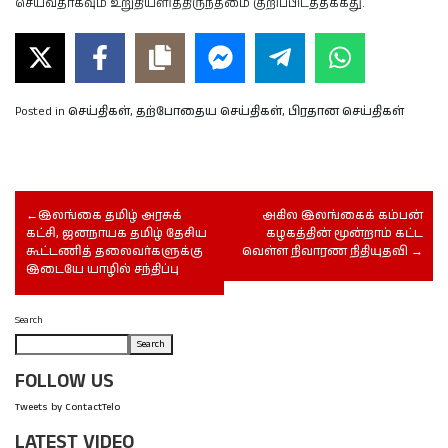
செய்வதாகவும் உறுதியளித்திருந்தமை குறிப்பிடத்தக்கது.
Posted in
செய்திகள்
,
தற்போதைய செய்திகள்
,
பிரதான செய்திகள்
இலங்கை தமிழ் அரசுக்
அகில இலங்கைக் கம்பன்
கட்சி, ஜனநாயக தமிழ் தேசிய
கழகத்தின் மூன்றாம் கட்ட
கூட்டணித் தலைவர்களுக்கு
வெள்ள நிவாரண நிதியுதவி
இடையே யாழில் சந்திப்பு
Search
Search
FOLLOW US
Tweets by ContactTelo
LATEST VIDEO