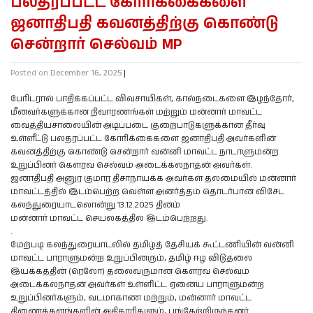
பலதரப்பட்ட கோரிக்கைகளை
ஜனாதிபதி கவனத்திற்கு கொண்டு
சென்றார் செல்வம் MP
Posted on
December 16, 2025
|
பேரிடரால் பாதிக்கப்பட்ட விவசாயிகள், கால்நடைகளை இழந்தோர்,
மீனவர்களுக்கான நிவாரணங்கள் மற்றும் மன்னார் மாவட்ட
வைத்தியசாலையின் அடிப்படை குறைபாடுகளுக்கான தீர்வு
உள்ளீட்டு பலதரப்பட்ட கோரிக்கைகளை ஜனாதிபதி அவர்களின்
கவனத்திற்கு கொண்டு சென்றார் வன்னி மாவட்ட நாடாளுமன்ற
உறுப்பினர் கெளரவ செல்வம் அடைக்கலநாதன் அவர்கள்.
ஜனாதிபதி அனுர குமார திசாநாயக்க அவர்கள் தலமையில் மன்னார்
மாவட்டத்தில் இடம்பெற்ற வெள்ள அனர்த்தம் தொடர்பான விசேட
கலந்துரையாடலொன்று 13.12.2025 தினம்
மன்னார் மாவட்ட செயலகத்தில் இடம்பெற்றது.
.
மேற்படி கலந்துரையாடலில் தமிழ்த் தேசியக் கூட்டணியின் வன்னி
மாவட்ட பாராளுமன்ற உறுப்பினரும், தமிழ் ஈழ விடுதலை
இயக்கத்தின் (ரெலோ) தலைவருமான கெளரவ செல்வம்
அடைக்கலநாதன் அவர்கள் உள்ளிட்ட ஏனைய பாராளுமன்ற
உறுப்பினர்களும், வடமாகாண மற்றும், மன்னார் மாவட்ட
திணைக்களங்களின் அதிகாரிகளும், பங்கேற்றிருந்தனர்.