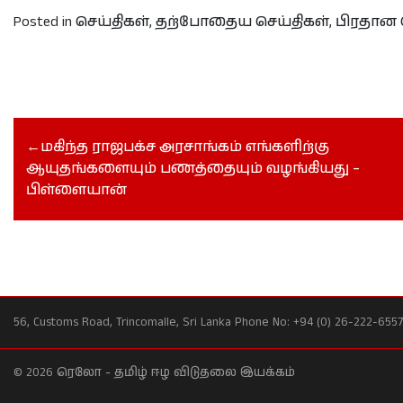
Posted in
செய்திகள்
,
தற்போதைய செய்திகள்
,
பிரதான 
மகிந்த ராஜபக்ச அரசாங்கம் எங்களிற்கு
ஆயுதங்களையும் பணத்தையும் வழங்கியது –
பிள்ளையான்
56, Customs Road, Trincomalle, Sri Lanka Phone No: +94 (0) 26-222-6
© 2026
ரெலோ - தமிழ் ஈழ விடுதலை இயக்கம்