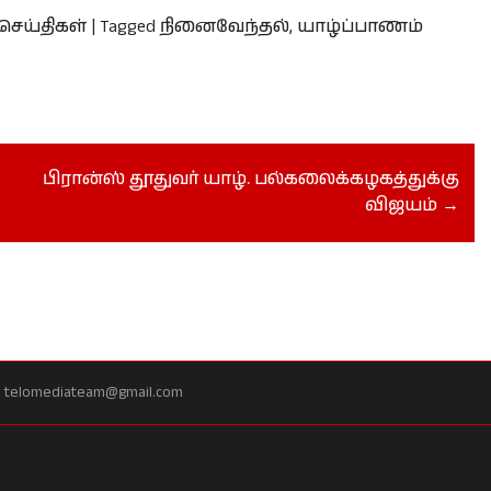
செய்திகள்
|
Tagged
நினைவேந்தல்
,
யாழ்ப்பாணம்
பிரான்ஸ் தூதுவர் யாழ். பல்கலைக்கழகத்துக்கு
விஜயம்
557 telomediateam@gmail.com