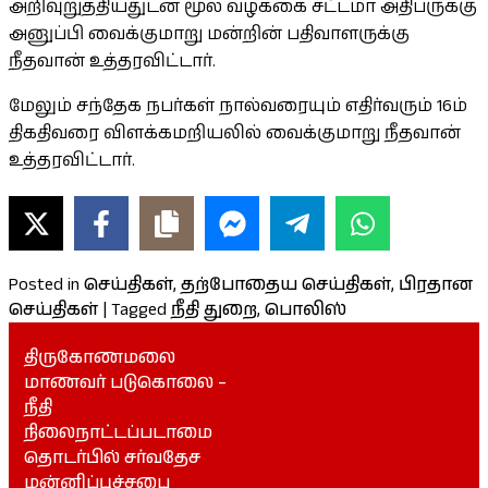
அறிவுறுத்தியதுடன் மூல வழக்கை சட்டமா அதிபருக்கு
அனுப்பி வைக்குமாறு மன்றின் பதிவாளருக்கு
நீதவான் உத்தரவிட்டார்.
மேலும் சந்தேக நபர்கள் நால்வரையும் எதிர்வரும் 16ம்
திகதிவரை விளக்கமறியலில் வைக்குமாறு நீதவான்
உத்தரவிட்டார்.
Posted in
செய்திகள்
,
தற்போதைய செய்திகள்
,
பிரதான
செய்திகள்
|
Tagged
நீதி துறை
,
பொலிஸ்
திருகோணமலை
மாணவர் படுகொலை –
நீதி
நிலைநாட்டப்படாமை
தொடர்பில் சர்வதேச
மன்னிப்புச்சபை