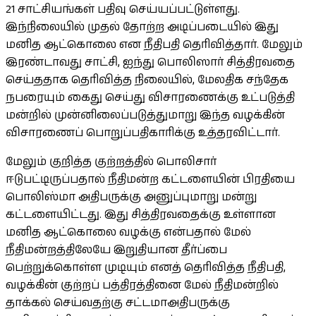
21 சாட்சியங்கள் பதிவு செய்யப்பட்டுள்ளது.
இந்நிலையில் முதல் தோற்ற அடிப்படையில் இது
மனித ஆட்கொலை என நீதிபதி தெரிவித்தார். மேலும்
இரண்டாவது சாட்சி, ஐந்து பொலிஸார் சித்திரவதை
செய்ததாக தெரிவித்த நிலையில், மேலதிக சந்தேக
நபரையும் கைது செய்து விசாரணைக்கு உட்படுத்தி
மன்றில் முன்னிலைப்படுத்துமாறு இந்த வழக்கின்
விசாரணைப் பொறுப்பதிகாரிக்கு உத்தரவிட்டார்.
மேலும் குறித்த குற்றத்தில் பொலிசார்
ஈடுபட்டிருப்பதால் நீதிமன்ற கட்டளையின் பிரதியை
பொலிஸ்மா அதிபருக்கு அனுப்புமாறு மன்று
கட்டளையிட்டது. இது சித்திரவதைக்கு உள்ளான
மனித ஆட்கொலை வழக்கு என்பதால் மேல்
நீதிமன்றத்திலேயே இறுதியான தீர்ப்பை
பெற்றுக்கொள்ள முடியும் எனத் தெரிவித்த நீதிபதி,
வழக்கின் குற்றப் பத்திரத்தினை மேல் நீதிமன்றில்
தாக்கல் செய்வதற்கு சட்டமாஅதிபருக்கு