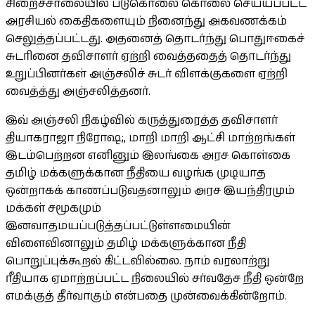
சிறைச்சாலையில் படுகொலை கொலை செய்யப்பட்ட
அரசியல் கைதிகளையும் நினைந்து அகவணக்கம்
செலுத்தப்பட்டது. அதனைத் தொடர்ந்து பொதுஈகைச்
சுடரினை தவிசாளர் ஏற்றி வைத்ததைத் தொடர்ந்து
உறுப்பினர்கள் அஞ்சலிச் சுடர் விளக்குகளை ஏற்றி
வைத்த்து அஞ்சலித்தனர்.
இவ் அஞ்சலி நிகழ்வில் கருத்துரைத்த தவிசாளர்
தியாகராஜா நிரோஷ;, மாறி மாறி ஆட்சி மாற்றங்கள்
இடம்பெற்றன எனினும் இலங்கை அரச கொள்கை
தமிழ் மக்களுக்கான நீதியை வழங்க முடியாத
ஒன்றாகக் காணப்படுவதனாலும் அரச இயந்திரமும்
மக்கள் சமூகமும்
இனவாதமயப்படுத்தப்பட்டுள்ளமையின்
விளைவினாலும் தமிழ் மக்களுக்கான நீதி
பொறுப்புக்கூறல் கிட்டவில்லை. நாம் வரலாற்று
ரீதியாக ஏமாற்றப்பட்ட நிலையில் சர்வதேச நீதி ஒன்றே
எமக்குத் தீர்வாகும் என்பதை முன்வைக்கின்றோம்.