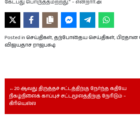
கேட்பது பொருத்தமற்றது.” – என்றார்.அ
Posted in
செய்திகள்
,
தற்போதைய செய்திகள்
,
பிரதான 
விஜயதாச ராஜபக்ஷ
20 ஆவது திருத்தச் சட்டத்திற்கு நேர்ந்த கதியே
நிகழ்நிலைக் காப்புச் சட்டமூலத்திற்கு நேரிடும் –
கிரியெல்ல