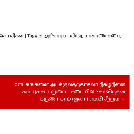
செய்திகள்
|
Tagged
அதிகாரப் பகிர்வு
,
மாகாண சபை
,
ஊடகங்களை அடக்குவதற்காகவா நிகழ்நிலை
காப்புச் சட்டமூலம் – சபையில் கோவிந்தன்
கருணாகரம் (ஜனா) எம்.பி சீற்றம்