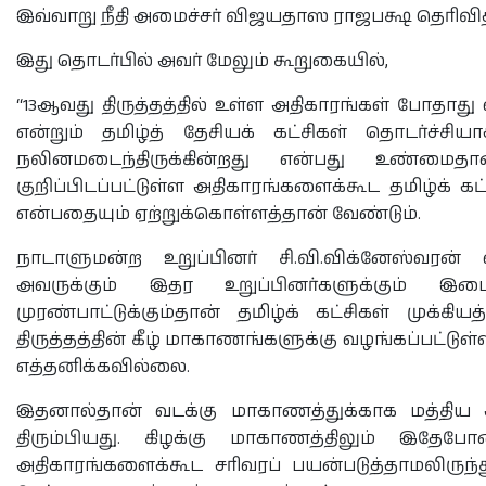
இவ்வாறு நீதி அமைச்சர் விஜயதாஸ ராஜபக்ஷ தெரிவித்
இது தொடர்பில் அவர் மேலும் கூறுகையில்,
“13ஆவது திருத்தத்தில் உள்ள அதிகாரங்கள் போதாது 
என்றும் தமிழ்த் தேசியக் கட்சிகள் தொடர்ச்சிய
நலினமடைந்திருக்கின்றது என்பது உண்மைதான
குறிப்பிடப்பட்டுள்ள அதிகாரங்களைக்கூட தமிழ்க் க
என்பதையும் ஏற்றுக்கொள்ளத்தான் வேண்டும்.
நாடாளுமன்ற உறுப்பினர் சி.வி.விக்னேஸ்வரன
அவருக்கும் இதர உறுப்பினர்களுக்கும் இட
முரண்பாட்டுக்கும்தான் தமிழ்க் கட்சிகள் முக்க
திருத்தத்தின் கீழ் மாகாணங்களுக்கு வழங்கப்பட்ட
எத்தனிக்கவில்லை.
இதனால்தான் வடக்கு மாகாணத்துக்காக மத்திய அரச
திரும்பியது. கிழக்கு மாகாணத்திலும் இதேப
அதிகாரங்களைக்கூட சரிவரப் பயன்படுத்தாமலிருந்த