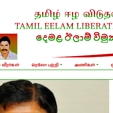
 வீரர்கள்
ரெலோ பற்றி
அணிகள்
நாளை வரை தற்காலிக தடை