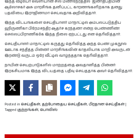
இந்த வீடியோ வெளியான சில மணிநேரத்தில் ஜனாதிபதியின்
ஆலோசகர் அசு மாரசிங்க தனிப்பட்ட காரணங்களிற்காக தனது
பதவியை இராஜினாமா செய்வதாக அறிவித்தார்.
இந்த விடயங்களை செய்தியாளர் மாநாட்டில் அம்பலப்படுத்திய
ஹிருணிகா பிரேமசந்திர ஆதர்ச கரந்தனா என்ற பெண்ணிண்
செல்லப்பிராணிக்கே இந்த நிலை ஏற்பட்டது என தெரிவித்தார்.
செய்தியாளர் மாநாட்டில் கருத்து தெரிவித்த அந்த பெண் முகநூல்
ஊடாக சந்தித்த பின்னர் மாரசிங்கவின் காதலியாக மாறி அவருடன்
இரண்டு வருடம் ஒரே வீட்டில் வாழ்ந்ததாக தெரிவித்தார்.
நாயின் செயற்பாடுகளில் மாற்றத்தை அவதானித்த பின்னர்
இரகசியமாக இந்த விடயத்தை பதிவு செய்ததாக அவர் தெரிவித்தார்.
Posted in
செய்திகள்
,
தற்போதைய செய்திகள்
,
பிரதான செய்திகள்
|
Tagged
குற்றங்கள்
,
பொலிஸ்