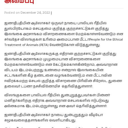
அமைப்பு
Posted on
December 24, 2022
|
ஜனாதிபதியின் ஆலோசகர் ஒருவர் நாயை பாலியல் ரீதியில்
துஸ்பிரயோகம் செய்தமை குறித்த குற்றச்சாட்டுகள் குறித்து
இலங்கை அரசாங்கம் விசாரணைகளை மேற்கொள்ளவேண்டும் என
சர்வதேச விலங்குகள் உரிமை அமைப்பான பீட்டாPeople for the Ethical
Treatment of Animals (PETA) வேண்டுகோள் விடுத்துள்ளது.
ஜனாதிபதியின் ஆலோசகருக்கு எதிரான குற்றச்சாட்டுகள் குறித்து
இலங்கை அரசாங்கம் முழுமையான விசாரணைகளை
மேற்கொள்ளவேண்டும் என கேட்டுக்கொள்கின்றோம், அவ்வாறான
விடயம் இடம்பெற்றது உண்மை என்றால் இலங்கையின்
சட்டங்களின் கீழ் தண்டனை வழங்கவேண்டு;ம் என பீட்டாவின்
ஈவிரக்கமற்ற செயல் குறித்த விசாரணை பிரிவின் சிரேஸ்ட துணை
தலைவர் டப்னா நச்சிவினோமிச் தெரிவித்துள்ளார்.
விலங்குகளை பாலியல் ரீதியில் துன்புறுத்துபவர்கள் பின்னர்
மனிதர்களிற்கு எதிராக அவ்வாறான செயல்களில் ஈடுபடுவது
அனேகமாக இடம்பெற்றுள்ளது என அவர் தெரிவித்துள்ளார்.
ஜனாதிபதியின் ஆலோசகர் நாயை துன்புறுத்தும் வீடியோ
சமூகவலைத்தளங்களில் வெளியாகியது.