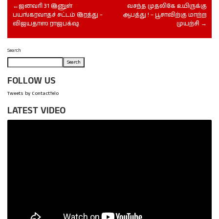
ஜனவரி 31 இனுள்
வசந்த முதலிகே உயிருக்கு
பயங்கரவாதச் சட்டம் இரத்து –
ஆபத்து ! – பூசாவிற்கு மாற்ற
விஜயதாஸ ராஜபக்‌ஷ
முயற்சி
Search
Search
FOLLOW US
Tweets by ContactTelo
LATEST VIDEO