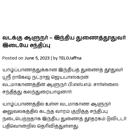
குறைபாடுகளுக்கான தீர்வு உள்ளீட்டு
பலதரப்பட்ட கோரிக்கைகளை ஜனாதிபதி
கவனத்திற்கு கொண்டு சென்றார் செல்வம் MP
வடக்கு ஆளுநர் – இந்திய துணைத்தூதுவர்
இடையே சந்திப்பு
Posted on
June 5, 2023
|
by
TELOJaffna
யாழ்ப்பாணத்துக்கான இந்தியத் துணைத் தூதுவர்
ஶ்ரீ ராகேஷ் நட்ராஜ் ஜெயபாஸ்கரன்
வடமாகாணத்தின் ஆளுநர் பி.எஸ்.எம். சார்ள்ஸை
சந்தித்து கலந்துரையாடினார்.
யாழ்ப்பாணத்தில் உள்ள வடமாகாண ஆளுநர்
அலுவலகத்தில் கடந்த வாரம் குறித்த சந்திப்பு
நடைபெற்றதாக இந்திய துணைத் தூதரகம் டுவிடடர்
பதிவொன்றில் தெரிவித்துள்ளது.