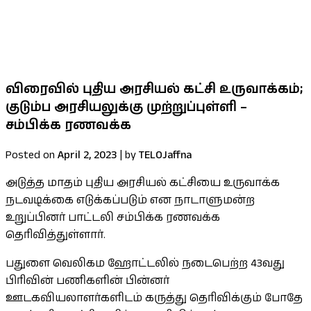
குறைபாடுகளுக்கான தீர்வு உள்ளீட்டு
பலதரப்பட்ட கோரிக்கைகளை ஜனாதிபதி
கவனத்திற்கு கொண்டு சென்றார் செல்வம் MP
விரைவில் புதிய அரசியல் கட்சி உருவாக்கம்;
குடும்ப அரசியலுக்கு முற்றுப்புள்ளி –
சம்பிக்க ரணவக்க
Posted on
April 2, 2023
|
by
TELOJaffna
அடுத்த மாதம் புதிய அரசியல் கட்சியை உருவாக்க
நடவடிக்கை எடுக்கப்படும் என நாடாளுமன்ற
உறுப்பினர் பாட்டலி சம்பிக்க ரணவக்க
தெரிவித்துள்ளார்.
பதுளை வெலிகம ஹோட்டலில் நடைபெற்ற 43வது
பிரிவின் பணிகளின் பின்னர்
ஊடகவியலாளர்களிடம் கருத்து தெரிவிக்கும் போதே