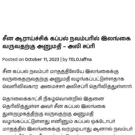
குறைபாடுகளுக்கான தீர்வு உள்ளீட்டு
பலதரப்பட்ட கோரிக்கைகளை ஜனாதிபதி
கவனத்திற்கு கொண்டு சென்றார் செல்வம் MP
சீன ஆராய்ச்சிக் கப்பல் நவம்பரில் இலங்கை
வருவதற்கு அனுமதி – அலி சப்ரி
Posted on
October 11, 2023
|
by
TELOJaffna
சீன கப்பல் நவம்பர் மாதத்திலேயே இலங்கைக்கு
வருகைதருவதற்கு அனுமதி வழங்கப்பட்டுள்ளதாக
வெளிவிவகார அமைச்சர் அலிசப்ரி தெரிவித்துள்ளார்.
தொலைக்காட்சி நிகழ்வொன்றில் இதனை
தெரிவித்துள்ள அவர் சீன கப்பல் இலங்கை
துறைமுகத்திற்கு வருவதற்கு அனுமதி
வழங்கப்பட்டுள்ளது எனினும் கப்பல் ஒக்டோபர்
மாதத்தில் இலங்கைக்கு வரமுடியாது ஆனால் நவம்பர்