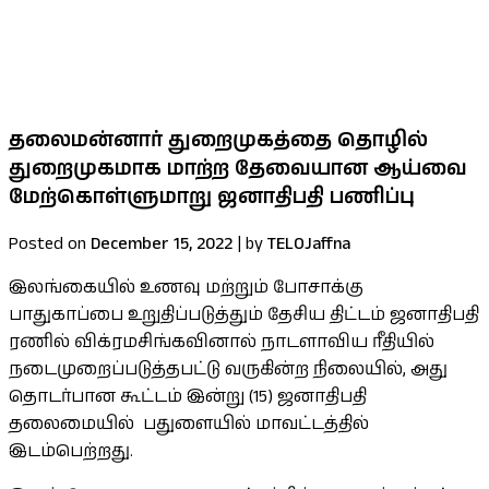
குறைபாடுகளுக்கான தீர்வு உள்ளீட்டு
பலதரப்பட்ட கோரிக்கைகளை ஜனாதிபதி
கவனத்திற்கு கொண்டு சென்றார் செல்வம் MP
தலைமன்னார் துறைமுகத்தை தொழில்
துறைமுகமாக மாற்ற தேவையான ஆய்வை
மேற்கொள்ளுமாறு ஜனாதிபதி பணிப்பு
Posted on
December 15, 2022
|
by
TELOJaffna
இலங்கையில் உணவு மற்றும் போசாக்கு
பாதுகாப்பை உறுதிப்படுத்தும் தேசிய திட்டம் ஜனாதிபதி
ரணில் விக்ரமசிங்கவினால் நாடளாவிய ரீதியில்
நடைமுறைப்படுத்தபட்டு வருகின்ற நிலையில், அது
தொடர்பான கூட்டம் இன்று (15) ஜனாதிபதி
தலைமையில் பதுளையில் மாவட்டத்தில்
இடம்பெற்றது.