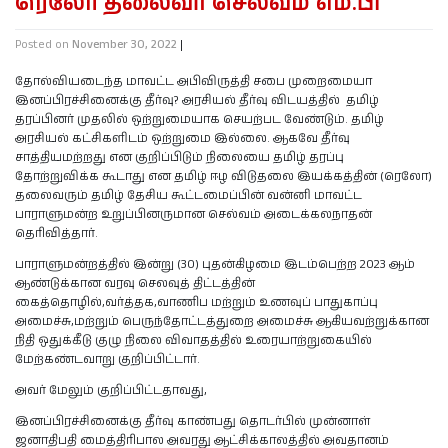
ரெலோ தலைவர் செல்வம் எம்.பி
Posted on
November 30, 2022
|
தோல்வியடைந்த மாவட்ட அபிவிருத்தி சபை முறைமையா
இனப்பிரச்சினைக்கு தீர்வு? அரசியல் தீர்வு விடயத்தில் தமிழ்
தரப்பினர் முதலில் ஒற்றுமையாக செயற்பட வேண்டும். தமிழ்
அரசியல் கட்சிகளிடம் ஒற்றுமை இல்லை. ஆகவே தீர்வு
சாத்தியமற்றது என குறிப்பிடும் நிலையை தமிழ் தரப்பு
தோற்றுவிக்க கூடாது என தமிழ் ஈழ விடுதலை இயக்கத்தின் (ரெலோ)
தலைவரும் தமிழ் தேசிய கூட்டமைப்பின் வன்னி மாவட்ட
பாராளுமன்ற உறுப்பினருமான செல்வம் அடைக்கலநாதன்
தெரிவித்தார்.
பாராளுமன்றத்தில் இன்று (30) புதன்கிழமை இடம்பெற்ற 2023 ஆம்
ஆண்டுக்கான வரவு செலவுத் திட்டத்தின்
கைத்தொழில்,வர்த்தக,வாணிப மற்றும் உணவுப் பாதுகாப்பு
அமைச்சு,மற்றும் பெருந்தோட்டத்துறை அமைச்சு ஆகியவற்றுக்கான
நிதி ஒதுக்கீடு குழு நிலை விவாதத்தில் உரையாற்றுகையில்
மேற்கண்டவாறு குறிப்பிட்டார்.
அவர் மேலும் குறிப்பிட்டதாவது,
இனப்பிரச்சினைக்கு தீர்வு காண்பது தொடர்பில் முன்னாள்
ஜனாதிபதி மைத்திரிபால அவரது ஆட்சிக்காலத்தில் அவதானம்