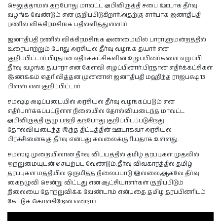
செலுத்தாமல் தற்போது மாவட்ட அபிவிருத்தி சபை ஊடாக தீர்வு
வழங்க வேண்டும் என குறிப்பிடுகிறார்.அதற்கு சார்பாக ஜனாதிபதி
ரணில் விக்கிரமசிங்க பதிலளித்துள்ளார்.
ஜனாதிபதி ரணில் விக்கிரமசிங்க அண்மையில் பாராளுமன்றத்தில்
உரையாற்றும் போது அரசியல் தீர்வு வழங்க தயார் என
குறிப்பிட்டார்.பிரதான எதிர்க்கட்சிகளின் உறுப்பினர்களை எழுப்பி
தீர்வு வழங்க தயாரா என கேள்வி எழுப்பினார்.பிரதான எதிர்க்கட்சிகள்
இணக்கம் தெரிவித்தன.முன்னாள் ஜனாதிபதி மஹிந்த ராஜபக்ஷ 13
பிளஸ் என குறிப்பிட்டார்.
சமஷ்டி அடிப்படையில் அரசியல் தீர்வு வழங்கப்படும் என
எதிர்பார்க்கப்பட்டுள்ள நிலையில் தோல்வியடைந்த மாவட்ட
அபிவிருத்தி குழு பற்றி தற்போது குறிப்பிடப்படுகிறது.
தோல்வியடைந்த இந்த திட்டத்தின் ஊடாகவா அரசியல்
பிரச்சினைக்கு தீர்வு என்பது கவலைக்குரியதாக உள்ளது.
சமஸ்டி முறையிலான தீர்வு விடயத்தில் தமிழ் தரப்புகள் முதலில்
ஒற்றுமையுடன் செயற்பட வேண்டும்.தீர்வு விவகாரத்தில் தமிழ்
தரப்புகள் மத்தியில் ஒருமித்த நிலைப்பாடு இல்லை,ஆகவே தீர்வு
கைநழுவி சென்று விட்டது என ஆட்சியாளர்கள் குறிப்பிடும்
நிலையை தோற்றுவிக்க வேண்டாம் என்பதை தமிழ் தரப்பினரிடம்
கேட்டுக் கொள்கிறேன் என்றார்.