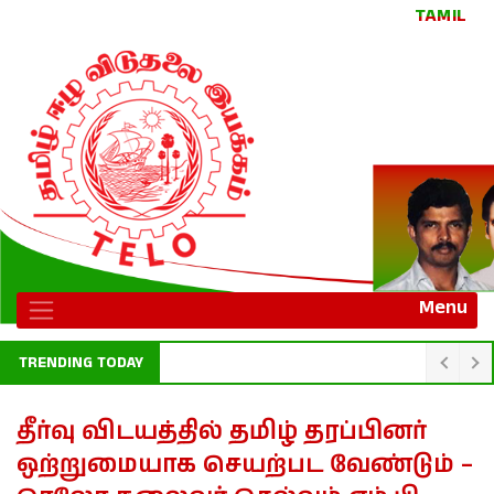
TAMIL
Menu
TRENDING TODAY
குட்டிமணி, தங்கத்துரை சிலை நிறுவ நாளை வரை தற்காலிக தடை
தீர்வு விடயத்தில் தமிழ் தரப்பினர்
ஒற்றுமையாக செயற்பட வேண்டும் –