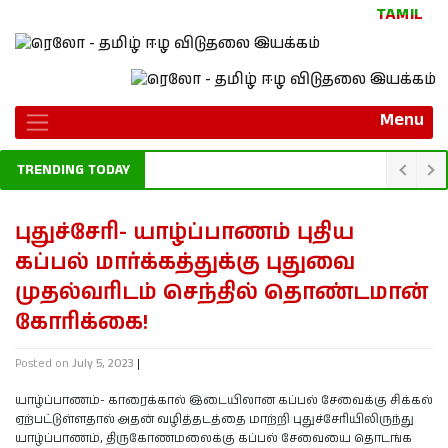
Skip
TAMIL
to
content
Menu
TRENDING TODAY
புதுச்சேரி- யாழ்ப்பாணம் புதிய
கப்பல் மார்க்கத்துக்கு புதுவை
முதல்வரிடம் செந்தில் தொண்டமான்
கோரிக்கை!
Posted on
July 5, 2023
|
யாழ்ப்பாணம்- காரைக்கால் இடையிலான கப்பல் சேவைக்கு சிக்கல்
ஏற்பட்டுள்ளதால் அதன் வழித்தடத்தை மாற்றி புதுச்சேரியிலிருந்து
யாழ்ப்பாணம், திருகோணமலைக்கு கப்பல் சேவையை தொடங்க