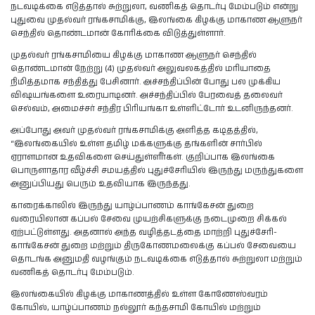
நடவடிக்கை எடுத்தால் சுற்றுலா, வணிகத் தொடர்பு மேம்படும் என்று
புதுவை முதல்வர் ரங்கசாமிக்கு, இலங்கை கிழக்கு மாகாண ஆளுநர்
செந்தில் தொண்டமான் கோரிக்கை விடுத்துள்ளார்.
முதல்வர் ரங்கசாமியை கிழக்கு மாகாண ஆளுநர் செந்தில்
தொண்டமான் நேற்று (4) முதல்வர் அலுவலகத்தில் மரியாதை
நிமித்தமாக சந்தித்து பேசினார். அச்சந்திப்பின் போது பல முக்கிய
விஷயங்களை உரையாடினர். அச்சந்திப்பில் பேரவைத் தலைவர்
செல்வம், அமைச்சர் சந்திர பிரியங்கா உள்ளிட்டோர் உடனிருந்தனர்.
அப்போது அவர் முதல்வர் ரங்கசாமிக்கு அளித்த கடிதத்தில்,
“இலங்கையில் உள்ள தமிழ் மக்களுக்கு தங்களின் சார்பில்
ஏராளமான உதவிகளை செய்துள்ளீர்கள். குறிப்பாக இலங்கை
பொருளாதார வீழ்ச்சி சமயத்தில் புதுச்சேரியில் இருந்து மருந்துகளை
அனுப்பியது பெரும் உதவியாக இருந்தது.
காரைக்காலில் இருந்து யாழ்ப்பாணம் காங்கேசன் துறை
வரையிலான கப்பல் சேவை முயற்சிகளுக்கு நடைமுறை சிக்கல்
ஏற்பட்டுள்ளது. அதனால் அந்த வழித்தடத்தை மாற்றி புதுச்சேரி-
காங்கேசன் துறை மற்றும் திருகோணமலைக்கு கப்பல் சேவையை
தொடங்க அனுமதி வழங்கும் நடவடிக்கை எடுத்தால் சுற்றுலா மற்றும்
வணிகத் தொடர்பு மேம்படும்.
இலங்கையில் கிழக்கு மாகாணத்தில் உள்ள கோணேஸ்வரம்
கோயில், யாழ்ப்பாணம் நல்லூர் கந்தசாமி கோயில் மற்றும்