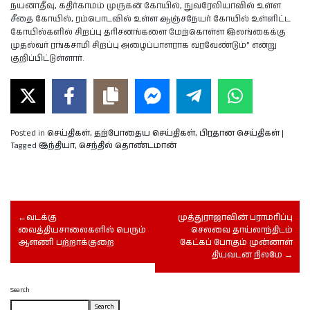
நயனாதீவு, கதிர்காமம் முருகன் கோயில், நுவரேலியாவில் உள்ள
சீதை கோயில், ரம்பொடவில் உள்ள ஆஞ்சநேயர் கோயில் உள்ளிட்ட
கோயில்களில் சிறப்பு தரிசனங்களை மேற்கொள்ள இலங்கைக்கு
முதல்வர் ரங்கசாமி சிறப்பு அழைப்பாளராக வரவேண்டும்” என்று
குறிப்பிட்டுள்ளார்.
Posted in
செய்திகள்
,
தற்போதைய செய்திகள்
,
பிரதான செய்திகள்
|
Tagged
இந்தியா
,
செந்தில் தொண்டமான்
Post
வடக்கு
முத்துராஜாவின் பராமரிப்பு
navigation
வைத்தியசாலைகளில் பெரும்
செலவை தாய்லாந்திடம்
ஆளணி பற்றாக்குறை
கேட்கப் போகும் முன்னாள்
தியவடன நிலமே
Search
Search