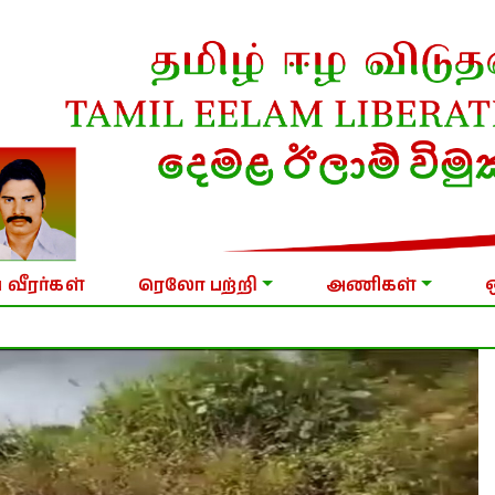
 வீரர்கள்
ரெலோ பற்றி
அணிகள்
நாளை வரை தற்காலிக தடை