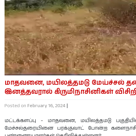
மாதவனை, மயிலத்தமடு மேய்ச்சல் த
இனத்தவரால் கிருமிநாசினிகள் விசிறி
Posted on
February 16, 2024
|
மட்டக்களப்பு – மாதவனை, மயிலத்தமடு பகுதிய
மேச்சல்தரையினை பரக்குவாட் போன்ற களைநாச
பண்ணையாளர்கள் தெரிவித்துள்ளனர்.