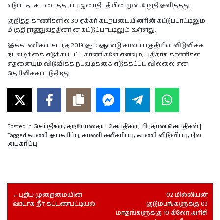
எடுப்பதாக படைத்தரப்பு ஜனாதிபதியின் முன் உறுதி அளித்தது.
குறித்த காணிகளில் 30 ஏக்கர் கடற்படையினரின் கட்டுப்பாட்டிலும்
மிகுதி ராணுவத்தினரின் கட்டுப்பாட்டிலும் உள்ளது.
இக்காணிகள் கடந்த 2019 ஆம் ஆண்டு காலப் பகுதியில் விடுவிக்க
நடவடிக்கை எடுக்கப்பட்ட காணிகளே எனவும், புதிதாக காணிகள்
எதனையும் விடுவிக்க நடவடிக்கை எடுக்கப்பட வில்லை என
தெரிவிக்கப்படுகிறது.
Posted in
செய்திகள்
,
தற்போதைய செய்திகள்
,
பிரதான செய்திகள்
|
Tagged
காணி அபகரிப்பு
,
காணி சுவீகரிப்பு
,
காணி விடுவிப்பு
,
நில
அபகரிப்பு
புதிய முறைமையின்
02 மில்லியன்
ஊடாக நீர் கட்டணபட்டியல்
குடும்பங்களுக்கு 02
மாதங்களுக்கு 10 கிலோ அரிசி