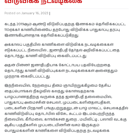
விடுவிக்க நடவடிக்கை
Posted on
January 16, 2023
|
கடந்த 2019ஆம் ஆண்டு விடுவிப்பதற்கு இணக்கம் தெரிவிக்கப்பட்ட
110ஏக்கர் காணியினையே தற்போது விடுவிக்க பாதுகாப்பு தரப்பு
இணங்கியுள்ளதாக தெரிவிக்கப்படுகிறது.
அக்காலப் பகுதியில் காணிகளை விடுவிக்க நடவடிக்கைகள்
எடுக்கப்பட்ட நிலையில் , ஜனாதிபதி தேர்தல் அறிவிக்கப்பட்டதை
தொடர்ந்து, காணி விடுவிப்பு கைவிடப்பட்டது.
அதன் பின்னர் ஜனாதிபதியாக கோட்டாபய பதவியேற்றதை
தொடர்ந்து காணி விடுவிப்புக்கள் நடவடிக்கைகள் அனைத்தும்
முற்றாக கைவிடப்பட்டது.
இந்நிலையில், நேற்றைய தினம் ஞாயிற்றுக்கிழமை தேசிய
தைப்பொங்கல் நிகழ்வில் கலந்து கொள்வதற்காக
யாழ்ப்பாணத்திற்கு வருகை தந்த ஜனாதிபதி தலைமையில்,
பாதுகாப்பு அமைச்சின் செயலர், முப்படைகளின்தளபதிகள்,
படைகளின் பிரதானி பங்குபற்றுதலுடன் யாழ் மாவட்ட செயலகத்தில்
காணிவிடுவிப்பு தொடர்பில் விசேட கூட்டம் இடம்பெற்றிருந்த
நிலையில், கீரிமலை, காங்கேசன் துறை , மயிலிட்டி , பலாலி வடக்கு
ஆகிய பகுதிகளில் முப்படையினரின் வசம் இருக்கும்
பொதுமக்களின் காணிகளை விடுவிப்பதற்கு நடவடிக்கை