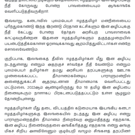
இந்தத் தடையை நீடிக்கும் அதேவேளை, ஈழத்தமிழர் இன அழிப்புக்கு
நீதி கோருவது போன்ற பாவனையையும் ஆங்காங்கே
வெளிப்படுத்திவருகிறார்.
இவ்வாறு, கனடாவில் புலம்பெயர் ஈழத்தமிழர் மனநிலையைப்
புரிந்துகொண்டு இந்த இரண்டு பிரதான கட்சிகளும் இன அழிப்புக்கு
நீதி கேட்பது போன்ற தேர்தல் அரசியற் பாவலாவைக்
காட்டிவருகின்றன. இதனை ஈழத்தமிழர்களும் தகுந்தமுறையில்
பயன்படுத்திக்கொள்ள ஓரளவுக்காவது ஆரம்பித்துவிட்டார்கள் என்றே
சொல்லவேண்டும்.
குறிப்பாக, இலங்கைத் தீவில் ஈழத்தமிழர்கள் மீது இன அழிப்பு
நடந்துள்ளது என்றும் அதற்குச் சர்வதேச நீதி வேண்டும் என்றும்
புலம்பெயர் தமிழர்கள் தமது அரசியல் தரப்புகளுக்கு ஊடாக
முன்வைக்கப்பட்ட தீர்மானம்கனேடிய பாராளுமன்றில்
அனைத்துக்கட்சி ஆதரவுடனான தீர்மானமாக வெளிப்பட்டது
மட்டுமல்ல, 2022ஆம் ஆண்டிலிருந்து மே 18 தமிழ் இன அழிப்பை
நினைவுகூரும் நாளாகப் பிரகடனப்படுத்தப்பட்டும் உள்ள சூழலும்
தோன்றியுள்ளது.
ஈழத்தமிழர்கள் மீது தடை விடயத்தில் கடுமையாக இயங்கிய கனடா
ஈழத்தமிழர்களுக்கு இலங்கையில் நடந்தது இன அழிப்பு என்று
பாராளுமன்றத்தில் தீர்மானம் நிறைவேற அனுமதித்தது எதற்காக,
இன அழிப்பு நினைவேந்தலை அங்கீகரித்தது எதற்காக என்று அங்கு
மிகச் சிறிய அளவிலேனும் குடியேறி வாழும் சிங்களத் தரப்பினர்