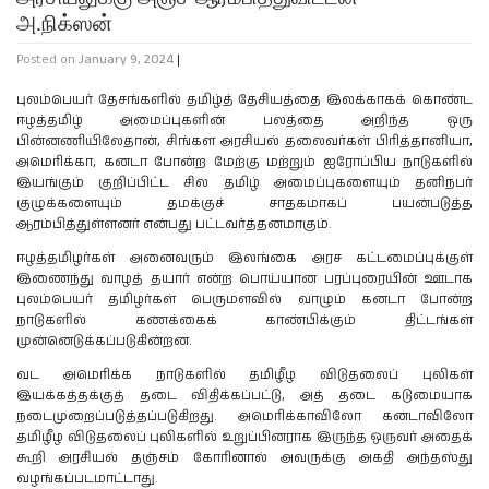
அ.நிக்ஸன்
Posted on
January 9, 2024
|
புலம்பெயர் தேசங்களில் தமிழ்த் தேசியத்தை இலக்காகக் கொண்ட
ஈழத்தமிழ் அமைப்புகளின் பலத்தை அறிந்த ஒரு
பின்னணியிலேதான், சிங்கள அரசியல் தலைவர்கள் பிரித்தானியா,
அமெரிக்கா, கனடா போன்ற மேற்கு மற்றும் ஐரோப்பிய நாடுகளில்
இயங்கும் குறிப்பிட்ட சில தமிழ் அமைப்புகளையும் தனிநபர்
குழுக்களையும் தமக்குச் சாதகமாகப் பயன்படுத்த
ஆரம்பித்துள்ளனர் என்பது பட்டவர்த்தனமாகும்.
ஈழத்தமிழர்கள் அனைவரும் இலங்கை அரச கட்டமைப்புக்குள்
இணைந்து வாழத் தயார் என்ற பொய்யான பரப்புரையின் ஊடாக
புலம்பெயர் தமிழர்கள் பெருமளவில் வாழும் கனடா போன்ற
நாடுகளில் கணக்கைக் காண்பிக்கும் திட்டங்கள்
முன்னெடுக்கப்படுகின்றன.
வட அமெரிக்க நாடுகளில் தமிழீழ விடுதலைப் புலிகள்
இயக்கத்தக்குத் தடை விதிக்கப்பட்டு, அத் தடை கடுமையாக
நடைமுறைப்படுத்தப்படுகிறது. அமெரிக்காவிலோ கனடாவிலோ
தமிழீழ விடுதலைப் புலிகளில் உறுப்பினராக இருந்த ஒருவர் அதைக்
கூறி அரசியல் தஞ்சம் கோரினால் அவருக்கு அகதி அந்தஸ்து
வழங்கப்படமாட்டாது.