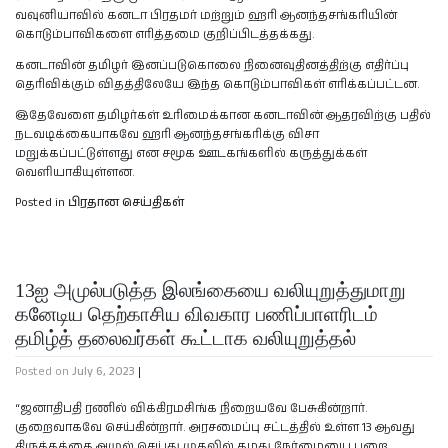
வவுனியாவில் கனடா பிரதமர் மற்றும் ஹரி ஆனந்தசங்கரியின்
கொடும்பாவிகளை எரித்தமை குறிப்பிடத்தக்கது.
கனடாவின் தமிழர் இனப்படுகொலை நினைவுதினத்திற்கு எதிர்ப்பு
தெரிவிக்கும் விதத்திலேயே இந்த கொடும்பாவிகள் எரிக்கப்பட்டன.
இதேவேளை தமிழர்கள் உரிமைக்கான கனடாவின் ஆதரவிற்கு பதில்
நடவடிக்கையாகவே ஹரி ஆனந்தசங்கரிக்கு விசா
மறுக்கப்பட்டுள்ளது என சமூக ஊடகங்களில் கருத்துக்கள்
வெளியாகியுள்ளன.
Posted in
பிரதான செய்திகள்
13ஐ அமுல்படுத்த இலங்கையை வலியுறுத்துமாறு
கனேடிய தெற்காசிய விவகார பணிப்பாளரிடம்
தமிழ்த் தலைவர்கள் கூட்டாக வலியுறுத்தல்
Posted on
July 6, 2023
|
“ஜனாதிபதி ரணில் விக்கிரமசிங்க நிறையவே பேசுகின்றார்.
குறைவாகவே செய்கின்றார். அரசமைப்பு சட்டத்தில் உள்ள 13 ஆவது
திருத்தத்தை அமுல் செய்து முதலில் தமது நேர்மையை பறை