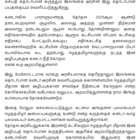
செய்தி தொடர்பான கருத்தும் இலங்கை அரசின் இது தொடர்பான
பயத்தையும் வெளிப்படுத்துகிறது.
கனடாவில் பாராளுமன்றத் தேர்தல் 2025ஆம் ஆண்டு
நடைபெறவுள்ள சூழலில், அல்லது அதற்கு முன்னர் திடுமென
அவ்வாறு நடைபெறும் சூழல் எப்போது தோன்றினாலும், அதை
எதிர்கொள்வதில் தற்போதைய ஆளும் கட்சியான லிபரல் கட்சிக்கு
எதிராகப் போட்டியிடக்கூடிய எதிர்க்கட்சித் தலைவரும்
கென்சர்வேற்றிக் கட்சியின் பிரதமருக்கான வேட்பாளருமான பியர்
பொலியெர்வ் கூட தற்போது ஈழத்தமிழர்களுக்கு நடந்த இன
அழிப்புக்குக் கனடா நீதி கோரும்
எனக் கூற ஆரம்பித்துள்ளார்.
இது மேலோட்டமாக வாக்கு அரசியலாகத் தெரிந்தாலும் இலங்கை
தொடர்பான கனடா அரசின் வெளியுறவுக் கொள்ளையில் ஈழத்தமிழர்
மீதான இன அழிப்புக்கான சர்வதேச நீதியைக் கோருதல் என்ற
கோரிக்கையின் வகிபாகம் வலுப்பட ஆரம்பித்துள்ளதை நாம் இங்கு
கூர்மையாக நோக்கவேண்டும்.
இதை மேலும் செம்மைப்படுத்தும் கடமை அங்குள்ள புலம்பெயர்
ஈழத்தமிழர் அமைப்புகளுக்கு உண்டு என்ற கருத்தைக் கனடா வாழ்
புலம்பெயர் செயற்பாட்டாளர்கள் வலியுறுத்துகிறார்கள்.
தேர்தல் அரசியலுக்காக இரண்டு கட்சிகளும் ஈழத்தமிழர் மீதான இன
அழிப்புத் தொடர்பான கருத்தியலை ஆதரிக்க ஆரம்பித்திருந்தாலும்
கனடாவின் வெளியுறவுக் கொள்கையில் இதுவரை இன