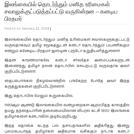
இலங்கையில் தொடர்ந்தும் மனித உரிமைகள்
சவாலுக்குட்படுத்தப்பட்டு வருகின்றன – கனடிய
பிரதமர்
Posted on
January 22, 2024
|
இலங்கையில் தொடர்ந்தும் மனித உரிமைகள் சவால்களுக்குட்பட்டு
வருவதாகவும் தமிழ் சமூகத்துடன் கனடா தொடர்ந்தும் பயணிக்கும்
என்றும் கனேடிய பிரதமர் ஜஸ்டின் ட்ரூடோ உறுதியளித்துள்ளார்.
இதன் காரணமாகவே கனடா சர்வதேச அமைப்புக்களுடன்
இணைந்து தமிழர் நலன் தொடர்பில் செயற்பட்டு வருவதாக அவர்
குறிப்பிட்டுள்ளார்.
தைப்பொங்கல் நிகழ்வொன்றில் பங்கேற்ற போதே அவர் இந்த
கருத்துக்களை குறிப்பிட்டுள்ளார்.
இது தொடர்பில் மேலும் கூறுகையில்,
1983ஆம் ஆண்டு இலங்கையில் வன்முறைகள் ஆரம்பித்த காலத்தில்
தமது தந்தையாரின் தலைமையிலான லிபரல் கட்சி 1800 இலங்கை
தமிழர்களை கனடாவில் குடியேற்றியது.
இந்த தொகை கடந்த பல தசாப்தங்களில் அதிகரித்து இன்று
புலம்பெயர்ந்த தமிழர்கள் அதிகமாக வசிக்கும் நாடாக கனடா