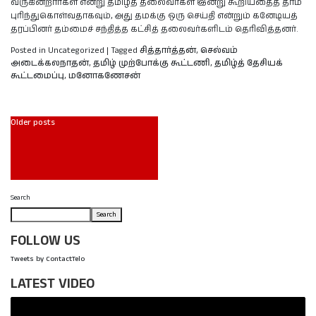
வருகின்றார்கள் என்று தமிழ்த் தலைவர்கள் இன்று கூறியதைத் தாம்
புரிந்துகொள்வதாகவும், அது தமக்கு ஒரு செய்தி என்றும் கனேடியத்
தரப்பினர் தம்மைச் சந்தித்த கட்சித் தலைவர்களிடம் தெரிவித்தனர்.
Posted in Uncategorized
|
Tagged
சித்தார்த்தன்
,
செல்வம்
அடைக்கலநாதன்
,
தமிழ் முற்போக்கு கூட்டணி
,
தமிழ்த் தேசியக்
கூட்டமைப்பு
,
மனோகணேசன்
Older posts
Search
Search
FOLLOW US
Tweets by ContactTelo
LATEST VIDEO