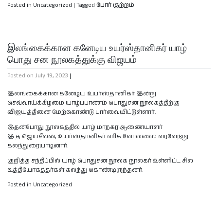
Posted in Uncategorized
|
Tagged
போர் குற்றம்
இலங்கைக்கான கனேடிய உயர்ஸ்தானிகர் யாழ்
பொது சன நூலகத்துக்கு விஜயம்
Posted on
July 19, 2023
|
இலங்கைக்கான கனேடிய உயர்ஸ்தானிகர் இன்று
செவ்வாய்க்கிழமை யாழ்ப்பாணம் பொதுசன நூலகத்திற்கு
விஜயத்தினை மேற்கொண்டு பார்வையிட்டுள்ளார்.
இதன்போது நூலகத்தில் யாழ் மாநகர ஆணையாளர்
இ.த.ஜெயசீலன், உயர்ஸ்தானிகர் எரிக் வோல்ஸை வரவேற்று
கலந்துரையாடினார்.
குறித்த சந்திப்பில் யாழ் பொதுசன நூலக நூலகர் உள்ளிட்ட சில
உத்தியோகத்தர்கள் கலந்து கொண்டிருந்தனர்.
Posted in Uncategorized