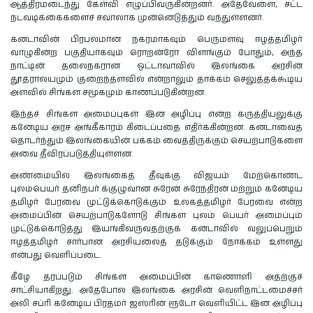
ஆத்திரமடைந்து கேள்வி எழுப்பிவருகின்றனர். அதேவேளை, சட்ட
நடவடிக்கைகளைச் சவாலாக முன்னெடுத்தும் வந்துள்ளனர்.
கனடாவின் பிரபலமான நகரமாகவும் பெருமளவு ஈழத்தமிழர்
வாழுகின்ற பகுதியாகவும் ரொறன்ரோ விளங்கும் போதும், அந்த
நாட்டின் தலைநகரான ஒட்டாவாவில் இலங்கை அரசின்
தூதராலயமும் குறைந்தளவில் என்றாலும் தாக்கம் செலுத்தக்கூடிய
அளவில் சிங்கள சமூகமும் காணப்படுகின்றன.
இந்தச் சிங்கள அமைப்புகள் இன அழிப்பு என்ற கருத்தியலுக்கு
கனேடிய அரச அங்கீகாரம் கிடைப்பதை எதிர்க்கின்றன. கனடாவைத்
தொடர்ந்தும் இலங்கையின் பக்கம் வைத்திருக்கும் செயற்பாடுகளை
அவை தீவிரப்படுத்தியுள்ளன.
அண்மையில் இலங்கைத் தீவுக்கு விஜயம் மேற்கொண்ட
புலம்பெயர் தனிநபர் க்குழுவான சுரேன் சுரேந்திரன் மற்றும் கனேடிய
தமிழர் பேரவை முட்டுக்கொடுக்கும் உலகத்தமிழர் பேரவை என்ற
அமைப்பின் செயற்பாடுகளோடு சிங்கள புலம் பெயர் அமைப்பும்
முட்டுக்கொடுத்து இயங்கிவருவதற்குக் கனடாவில் வலுப்பெறும்
ஈழத்தமிழர் சார்பான அரசியலைத் தடுக்கும் நோக்கம் உள்ளது
என்பது வெளிப்படை.
கீழே தரப்படும் சிங்கள அமைப்பின் காணொளி அதற்குச்
சாட்சியாகிறது. அதேபோல இலங்கை அரசின் வெளிநாட்டமைச்சர்
அலி சப்ரி கனேடிய பிரதமர் ஜஸ்ரின் ரூடோ வெளியிட்ட இன அழிப்பு