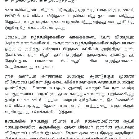
அரசு முதன்முதலாக அமுல்படுத்தியது.
கனடாவில் தடை விதிக்கப்படுவதற்கு ஏழு வருடங்களுக்கு முன்னர்,
1997இல் அமெரிக்கா விடுதலைப் புலிகள் மீது தடையை விதித்து
இறுக்கமான நடவடிக்கைகளை முன்னெடுத்துவந்தது என்பது இங்கு
ஒருசேர நோக்கப்படவேண்டியது.
புலம்பெயர் ஈழத்தமிழர்களின் வாக்குகளைப் பெற விழையும்
தேர்தல் காலங்களின் போதெல்லாம் ஈழத்தமிழர்களின் கடுமையான
அதிருப்தி குறித்து கனேடிய பிரதான கட்சிகள் அறிந்திருப்பதால்,
இலங்கை அரசு மீதும் தாம் அழுத்தம் தருவதாக, அல்லது தர
இருப்பதாக பாவனை செய்வதும் சில அழுத்தங்களை
மேற்கொள்வதும் வழமை.
எந்த ஹார்ப்பர் அரசாங்கம் 2009ஆம் ஆண்டுக்கும் முன்னர்
விடுதலைப் புலிகள் மீது தடை விதித்ததோ அதே ஹார்ப்பர் 2009ஆம்
ஆண்டுக்குப் பின்னர் 2013ஆம் ஆண்டு கொழும்பில் நடைபெற்ற
பொதுநலவாய மாநாட்டில் தான் கலந்துகொள்ளாது புறக்கணித்து
தமிழ் மக்களிடையே நற்பெயரையும் அதேவேளை, இலங்கையில்
அமெரிக்காவுக்குத் தேவையான ஆட்சி மாற்றத்தை உருவாக்கும்
அரசியலுக்கும் ஊக்கம் கொடுத்தார்.
கனடாவில் தற்போது லிபரல் கட்சி தலைமையிலான ஆட்சி
நடைமுறையில் இருக்கிறது. அதன் பிரதமர் ஜஸ்ரின் ரூடோவும்
விடுதலைப் புலிகள் இயக்கம் மீதான தடையை நீடித்து வருகிறார்.