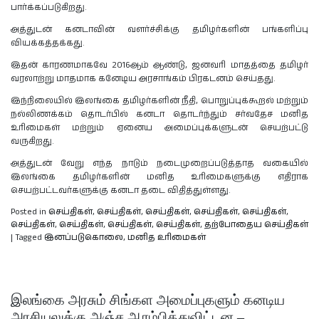
பார்க்கப்படுகிறது.
அத்துடன் கனடாவின் வளர்ச்சிக்கு தமிழர்களின் பங்களிப்பு
வியக்கத்தக்கது.
இதன் காரணமாகவே 2016ஆம் ஆண்டு, ஜனவரி மாதத்தை தமிழர்
வரலாற்று மாதமாக கனேடிய அரசாங்கம் பிரகடனம் செய்தது.
இந்நிலையில் இலங்கை தமிழர்களின் நீதி, பொறுப்புக்கூறல் மற்றும்
நல்லிணக்கம் தொடர்பில் கனடா தொடர்ந்தும் சர்வதேச மனித
உரிமைகள் மற்றும் ஏனைய அமைப்புக்களுடன் செயற்பட்டு
வருகிறது.
அத்துடன் வேறு எந்த நாடும் நடைமுறைப்படுத்தாத வகையில்
இலங்கை தமிழர்களின் மனித உரிமைகளுக்கு எதிராக
செயற்பட்டவர்களுக்கு கனடா தடை விதித்துள்ளது.
Posted in
செய்திகள்
,
செய்திகள்
,
செய்திகள்
,
செய்திகள்
,
செய்திகள்
,
செய்திகள்
,
செய்திகள்
,
செய்திகள்
,
செய்திகள்
,
தற்போதைய செய்திகள்
|
Tagged
இனப்படுகொலை
,
மனித உரிமைகள்
இலங்கை அரசும் சிங்கள அமைப்புகளும் கனடிய
அரசியலுக்கு அஞ்ச ஆரம்பித்துவிட்டன –