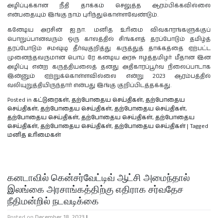
அழிப்புக்கான நீதி தாக்கம் செலுத்த ஆரம்பிக்கவில்லை
என்பதையும் இங்கு நாம் புரிந்துகொள்ளவேண்டும்.
கனேடிய அரசின் ஐ.நா. மனித உரிமை விவகாரங்களுக்குப்
பொறுப்பானவரும் ஒரு காலத்தில் சிங்களத் தரப்போடும் தமிழ்த்
தரப்போடும் சமஷ்டி தீர்வுகுறித்து கருத்துத் தாக்கத்தை ஏற்பட்ட
முனைந்தவருமான பொப் ரே கனடிய அரசு ஈழத்தமிழர் மீதான இன
அழிப்பு என்ற கருத்தியலைத் தனது அதிகாரப்பூர்வ நிலைப்பாடாக
இன்னும் ஏற்றுக்கொள்ளவில்லை என்று 2023 ஆரம்பத்தில்
வலியுறுத்தியிருந்தார் என்பது இங்கு குறிப்பிடத்தக்கது.
Posted in
கட்டுரைகள்
,
தற்போதைய செய்திகள்
,
தற்போதைய
செய்திகள்
,
தற்போதைய செய்திகள்
,
தற்போதைய செய்திகள்
,
தற்போதைய செய்திகள்
,
தற்போதைய செய்திகள்
,
தற்போதைய
செய்திகள்
,
தற்போதைய செய்திகள்
,
தற்போதைய செய்திகள்
|
Tagged
மனித உரிமைகள்
கனடாவில் கென்சர்வேட்டிவ் ஆட்சி அமைந்தால்
இலங்கை அரசாங்கத்திற்கு எதிராக சர்வதேச
நீதிமன்றில் நடவடிக்கை
Posted on
December 18, 2023
|