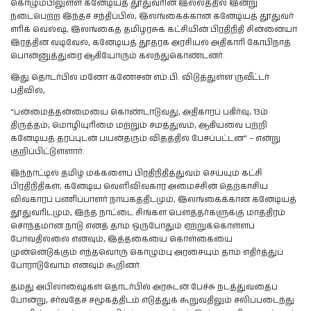
கொழும்பிலுள்ள கனேடியத் தூதுவரின் இல்லத்தில் இன்று
நடைபெற்ற இந்தச் சந்திப்பில், இலங்கைக்கான கனேடியத் தூதுவர்
எரிக் வெல்ஷ், இலங்கைத் தமிழரசுக் கட்சியின் பிரதிநிதி சின்னையா
இரத்தின வடிவேல், கனேடியத் தூதரக அரசியல் அதிகாரி கோபிநாத்
பொன்னுத்துரை ஆகியோரும் கலந்துகொண்டனர்.
இது தொடர்பில் மனோ கணேசன் எம்.பி. விடுத்துள்ள ருவீட்டர்
பதிவில்,
“பன்மைத்தன்மையை கொண்டாடுவது, அதிகாரப் பகிர்வு, 13ம்
திருத்தம், மொழியுரிமை மற்றும் சமத்துவம், ஆகியவை பற்றி
கனேடியத் தரப்புடன் பயன்தரும் விதத்தில் பேசப்பட்டன” – என்று
குறிப்பிட்டுள்ளார்.
இந்நாட்டில் தமிழ் மக்களைப் பிரதிநிதித்துவம் செய்யும் கட்சி
பிரதிநிதிகள், கனேடிய வெளிவிவகார அமைச்சின் தெற்காசிய
விவகாரப் பணிப்பாளர் நாயகத்திடமும், இலங்கைக்கான கனேடியத்
தூதுவரிடமும், இந்த நாட்டை சிங்கள பெளத்தர்களுக்கு மாத்திரம்
சொந்தமான நாடு எனத் தாம் ஒருபோதும் ஏற்றுக்கொள்ளப்
போவதில்லை எனவும், இத்தகையை கொள்கையை
முன்னெடுக்கும் எந்தவொரு கொழும்பு அரசையும் தாம் எதிர்த்துப்
போராடுவோம் எனவும் கூறினர்.
தமது அபிலாஷைகள் தொடர்பில் அரசுடன் பேச்சு நடத்துவதைப்
போன்று, சர்வதேச சமூகத்திடம் எடுத்துக் கூறுவதிலும் சலிப்படைந்து