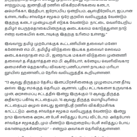
சாற்றும்படி, ஜனாதிபதி ரணில் விக்கிரமசிங்கவை கனடா,
அமெரிக்கா, இந்தியா, ஐரோப்பிய ஒன்றியம், ஆஸ்திரேலியா, ஜப்பான்
உள்ளடங்கிய சர்வதேச சமூகம் ஒரே குரலில் வலியுறுத்த வேண்டும்.
இதற்கு கனடா முன்முயற்சி எடுக்க வேண்டும். நாட்டை வெளியேறிய
தமிழர் பெருந்தொகையினருக்கு அடைக்கலம் கொடுத்துள்ள நாடு
என்ற வகையில் கனடாவுக்கு இதற்கு உரிமை உள்ளது.”
இவ்வாறு தமிழ் முற்போக்குக் கூட்டணியின் தலைவர் மனோ
கணேசன் எம்.பி., தமிழீழ விடுதலை இயக்க தலைவர் செல்வம்
அடைக்கலநாதன் எம்.பி., ஜனநாயக மக்கள் விடுதலை முன்னணி
தலைவர் த.சித்தார்த்தன் எம்.பி. ஆகியோர், கனேடிய வெளிவிவகார
அமைச்சின் தெற்காசிய விவகார பணிப்பாளர் நாயகம் மரியா
லூயிஸ் ஹனானிடம் நேரில் வலியுறுத்திக் கூறியுள்ளனர்.
“13 ஆவது திருத்தம் தேசிய இனப்பிரச்சினைக்கு முழுமையான தீர்வு
அல்ல. இது எமக்குத் தெரியும். ஆனால், புதிய சட்டங்களை உருவாக்க
முன், அரசமைப்பு சட்டத்தில் இன்று இருக்கும் 13 ஆவது திருத்த
அதிகாரப் பகிர்வு சட்டதையும், 16 ஆவது திருத்த மொழியுரிமை
சட்டதையும் அமுல் செய்து ஜனாதிபதி ரணில் விக்கிரமசிங்க
காட்டட்டும். அதை சர்வதேச சமூகம் வலியுறுத்த வேண்டும். இன்று
நாம் இலங்கை அரசுடன் பேசி சலித்துப் போய் விட்டோம். அதேபோல்
சர்வதேச சமூகத்திடமும் மீண்டும் இவற்றையே பேசி சலித்துப் போய்
கொண்டிருக்கின்றோம்” – என்றும் அவர்கள் தெரிவித்துள்ளனர்.