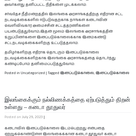
அவர்களது தனிப்பட்ட நிதிகளை முடக்கலாம்.
சர்வதேச நீதிமன்றத்தில் இலங்கை அரசாங்கத்திற்கு எதிரான சட்ட
நடவடிக்கைகளில் ஈடுபடுவதற்காக நாங்கள் கனடாவின்
வெளிவிவகார அமைச்சின் சட்டத்தரணிகளை
பயன்படுத்துவோம்,இதன் மூலம் இலங்கை அரசாங்கத்தின்
உறுப்பினர்களை இனப்படுகொலைக்காக இனம்கண்டு
சட்டநடவடிக்கைகளிற்கு உட்படுத்தலாம்.
தமிழர்களிற்கு எதிராக தொடரும் இனப்படுகொலை
நடவடிக்கைகளிற்காக இலங்கை அரசாங்கத்தை தொடர்ந்து
கண்டிப்போம் தனிமைப்படுத்துவோம்.
Posted in Uncategorized
|
Tagged
இனப்படுகொலை
,
இனப்படுகொலை
இலங்கைக்கும் நல்லிணக்கத்தை ஏற்படுத்தும் திறன்
உள்ளது – கனடா தூதுவர்
Posted on
July 29, 2023
|
கனடாவில் இனப்படுகொலை இடம்பெற்றது என்பதை
ஏற்றுக்கொண்டுள்ள இலங்கைக்கான கனடா தூதுவர் கனடா