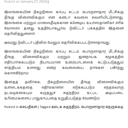
Posted on
January 27, 2024
|
இலங்கையின் நிகழ்நிலை காப்பு சட்டம் பொருளாதார மீட்சிக்கு
தீங்கு விளைவிக்கும் என கனடா கவலை வெளியிட்டுள்ளது.
இலங்கை மற்றும் மாலைதீவுக்கான கனேடிய உயர்ஸ்தானிகர் எரிக்
வோல்ஸ் தனது உத்தியோகபூர்வ டுவிட்டர் பக்கத்தில் இதனை
தெரிவித்துள்ளார்.
அவரது டுவிட்டர் பதிவில் மேலும் தெரிவிக்கப்பட்டுள்ளதாவது:
இலங்கையின் நிகழ்நிலை காப்பு சட்டம் பொருளாதார மீட்சிக்கு
தீங்கு விளைவிக்கும் மற்றும் ஜனநாயக சமூகத்தில்
எதிர்பார்க்கப்படும் நியாயமான உரையாடலைக் கட்டுப்படுத்தும்
சாத்தியம் உள்ளது என்ற கவலையை நாங்கள் பகிர்ந்து
கொள்கிறோம்.
இதைத் தவிர்க்க, நிகழ்நிலையில் தீங்கு விளைவிக்கும்
உள்ளடக்கத்தை எதிர்கொள்ள எடுக்கப்படும் எந்தவொரு
நடவடிக்கையும் கருத்துச் சுதந்திரம் உட்பட அடிப்படை
உரிமைகளைப் பாதுகாப்பதை உறுதிப்படுத்த வேண்டும்.
Posted in
செய்திகள்
|
Tagged
ஊடக சுதந்திரம்
,
பொருளாதார நெருக்கடி