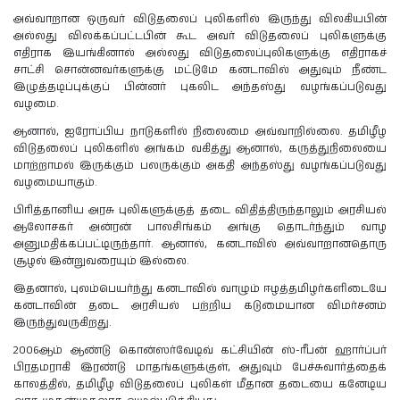
அவ்வாறான ஒருவர் விடுதலைப் புலிகளில் இருந்து விலகியபின்
அல்லது விலக்கப்பட்டபின் கூட அவர் விடுதலைப் புலிகளுக்கு
எதிராக இயங்கினால் அல்லது விடுதலைப்புலிகளுக்கு எதிராகச்
சாட்சி சொன்னவர்களுக்கு மட்டுமே கனடாவில் அதுவும் நீண்ட
இழுத்தடிப்புக்குப் பின்னர் புகலிட அந்தஸ்து வழங்கப்படுவது
வழமை.
ஆனால், ஐரோப்பிய நாடுகளில் நிலைமை அவ்வாறில்லை. தமிழீழ
விடுதலைப் புலிகளில் அங்கம் வகித்து ஆனால், கருத்துநிலையை
மாற்றாமல் இருக்கும் பலருக்கும் அகதி அந்தஸ்து வழங்கப்படுவது
வழமையாகும்.
பிரித்தானிய அரசு புலிகளுக்குத் தடை விதித்திருந்தாலும் அரசியல்
ஆலோசகர் அன்ரன் பாலசிங்கம் அங்கு தொடர்ந்தும் வாழ
அனுமதிக்கப்பட்டிருந்தார். ஆனால், கனடாவில் அவ்வாறானதொரு
சூழல் இன்றுவரையும் இல்லை.
இதனால், புலம்பெயர்ந்து கனடாவில் வாழும் ஈழத்தமிழர்களிடையே
கனடாவின் தடை அரசியல் பற்றிய கடுமையான விமர்சனம்
இருந்துவருகிறது.
2006ஆம் ஆண்டு கொன்ஸர்வேடிவ் கட்சியின் ஸ்-ரீபன் ஹார்ப்பர்
பிரதமராகி இரண்டு மாதங்களுக்குள், அதுவும் பேச்சுவார்த்தைக்
காலத்தில், தமிழீழ விடுதலைப் புலிகள் மீதான தடையை கனேடிய