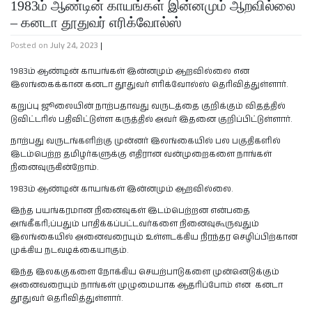
1983ம் ஆண்டின் காயங்கள் இன்னமும் ஆறவில்லை
– கனடா தூதுவர் எரிக்வோல்ஸ்
Posted on
July 24, 2023
|
1983ம் ஆண்டின் காயங்கள் இன்னமும் ஆறவில்லை என
இலங்கைக்கான கனடா தூதுவர் எரிக்வோல்ஸ் தெரிவித்துள்ளார்.
கறுப்பு ஜூலையின் நாற்பதாவது வருடத்தை குறிக்கும் விதத்தில்
டுவிட்டரில் பதிவிட்டுள்ள கருத்தில் அவர் இதனை குறிப்பிட்டுள்ளார்.
நாற்பது வருடங்களிற்கு முன்னர் இலங்கையில் பல பகுதிகளில்
இடம்பெற்ற தமிழர்களுக்கு எதிரான வன்முறைகளை நாங்கள்
நினைவுருகின்றோம்.
1983ம் ஆண்டின் காயங்கள் இன்னமும் ஆறவில்லை.
இந்த பயங்கரமான நினைவுகள் இடம்பெற்றன என்பதை
அங்கீகரி;ப்பதும் பாதிக்கப்பட்டவர்களை நினைவுகூருவதும்
இலங்கையில் அனைவரையும் உள்ளடக்கிய நிரந்தர செழிப்பிற்கான
முக்கிய நடவடிக்கையாகும்.
இந்த இலககுகளை நோக்கிய செயற்பாடுகளை முன்னெடுக்கும்
அனைவரையும் நாங்கள் முழுமையாக ஆதரிப்போம் என கனடா
தூதுவர் தெரிவித்துள்ளார்.