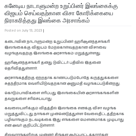
கனேடிய நாடாளுமன்ற உறுப்பினர் இலங்கைக்கு
விஜயம் செய்வதற்கான விசா கோரிக்கையை
நிராகரித்தது இலங்கை அரசாங்கம்
Posted on
July 13, 2023
|
கனடாவின் நாடாளுமன்ற உறுப்பினர் ஹரிஆனந்தசங்கரி
இலங்கைக்கு விஜயம் மேற்கொள்வதற்கான விசாவை
வழங்குவதற்கு இலங்கை அரசாங்கம் மறுத்துள்ளது.
ஹரிஆனந்தசங்கரி தனது டுவிட்டர் பதிவில் இதனை
தெரிவித்துள்ளார்.
அரசாங்கத்திற்கு ஏற்றதாக காணப்படும்போதே கருத்துக்களை
சுதந்திரமாக வெளியிடுவதற்கான அனுமதி வழங்கப்படுகின்றது.
கொடும்பாவிகளை எரிப்பது இலங்கையின் அரசாங்கங்களின்
தவறுகளை சரிசெய்யாது.
கவலையளிக்கும் விதத்தில் இலங்கை எனக்கு விசா வழங்க
மறுத்துவிட்டது.நாங்கள் முன்னெடுத்துள்ள வேலைதிட்டத்திற்காக
பழிவாங்கும் நடவடிக்கை இது எங்களை மௌனமாக்க முடியாது
என அவர் குறிப்பிட்டுள்ளார்.
சிலவாரங்களிற்கு முன்னர் சிங்கள ஆர்ப்பாட்டக்காரர்கள்