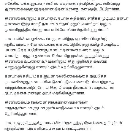
சுதேசிய மக்களுடன் நல்லிணக்கத்தை ஏற்படுத்த முயல்கின்றது
இலங்கைக்கும் இதற்கான திறன் உள்ளது என குறிப்பிட்டுள்ளார்.
இலங்கையாலும் கனடாவை போல அதிகளவு சாதிக்க முடியும்,கனடா
தன்னை இருமொழி நாடாக உள்நாட்டிலும் வெளிநாட்டிலும்
முன்னிறுத்தியுள்ளது என எரிக்வோல்ஸ் தெரிவித்துள்ளார்.
கனடாவின் வாழ்க்கை பெருமளவிற்கு ஆங்கில பிரென்ஞ்
ஆகியவற்றை கொண்டதாக காணப்படுகின்றது தமிழ் மொழியும்
பயன்படுத்தப்படுகின்றது கனடா தன்னை உள்நாட்டிலும்
வெளிநாட்டிலும் தன்னை இவ்வாறே முன்னிறுத்துகின்றது
இலங்கை உடனான உறவுகளிலும் இது குறித்தே கவனம்
செலுத்துகின்றது எனவும் அவர் தெரிவித்துள்ளார்.
கனடா சுதேசிய மக்களுடன் நல்லிணக்கத்தை ஏற்படுத்த
முயல்கின்றது கனடாவில் இனப்படுகொலை இடம்பெற்றதை
ஏற்றுக்கொண்டுள்ளோம் இது மிகவும் நீண்டகால கடினமான
நடவடிக்கை எனவும் அவர் தெரிவித்துள்ளார்.
இலங்கையும் இதனை சாதகமான அம்சங்கள்
சாதகதன்மைகளுடன் முன்னெடுக்கலாம் எனவும் அவர்
தெரிவித்துள்ளார்.
கனடா ஒரு சிறந்ததேசமாக விளங்குவதற்கு இலங்கை தமிழர்கள்
ஆற்றியுள்ள பங்களிப்பை அவர் பாராட்டியுள்ளார்.