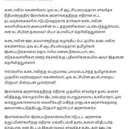
கனடாவில் கென்சவேர்ட்டிவ் கட்சி ஆட்சியமைத்தால் சர்வதேச
நீதிமன்றத்தில் இலங்கை அரசாங்கத்திற்கு எதிரான சட்ட
நடவடிக்கைகளில் ஈடுபடுவதற்காக நாங்கள் கனடாவின்
வெளிவிவகார அமைச்சின் சட்டத்தரணிகளை பயன்படுத்துவோம்,
என கட்சியின் தலைவர் பியர் பொலியர் தெரிவித்துள்ளார்.
கனடாவின் ஊடகமொன்றிற்கு வழங்கிய பேட்டியில் கனடாவில்
கென்சர்வேட்டிவ் கட்சி ஆட்சியமைத்தால் தமிழர்கள்
இனப்படுகொலை தொடர்பில் என்ன நிலைப்பாட்டை
எடுக்கவுள்ளீர்கள் என்ற கேள்விக்கு பதிலளிக்கையில் அவர் இதனை
தெரிவித்துள்ளார்.
1980களில் கனடாவிற்கு பெருமளவு புலம்பெயர்ந்த தமிழர்களை
முதலில் வரவேற்றவர் கென்சவேர்ட்டிவ் கட்சியின் அப்போதைய
பிரதமர் பிரையன் முல்ரோனி.
இலங்கை அரசாங்கத்திற்கு எதிராக முதலில் சர்வதேச தடைகளை
விதித்தது கொழும்பில் இடம்பெற்ற பொதுநலவாய உச்சிமாநாட்டில்
கலந்துகொள்ளாமல் வெளியேறி மகிந்த ராஜபக்ச அரசாங்கத்தை
அவமானப்படுத்தியது பிரதமர் ஹார்ப்பர் அரசாங்கமே.
இலங்கையில் இனப்படுகொலையில் ஈடுபட்ட அரசாங்க
உறுப்பினர்களிற்கு எதிராக மக்னிட்ஸ்கி தடைகளை விதிப்பதே
தற்பொது என திட்டம்,இதன் மூலம் சர்வதேச தடைகள் ஊடாக