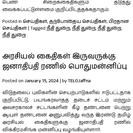
பெண் சிறைக்கைதிகளும் தடுத்து
வைக்கப்பட்டுள்ளமை குறிப்பிடத்தக்கதாகும்.
Posted in
செய்திகள்
,
தற்போதைய செய்திகள்
,
பிரதான
செய்திகள்
|
Tagged
நீதி துறை
,
நீதி துறை
,
நீதி துறை
,
நீதி துறை
அரசியல் கைதிகள் இருவருக்கு
ஜனாதிபதி ரணில் பொதுமன்னிப்பு
Posted on
January 15, 2024
|
by
TELOJaffna
விடுதலைப் புலிகளின் செயற்பாடுகளில் ஈடுபட்டதாக
குறிப்பிட்டு, பயங்கரவாதத் தடைச் சட்டம் மற்றும்
அவசரகாலச் சட்டங்களின் கீழ் தண்டனை பெற்று
ஆயுள் தண்டனை அனுபவித்து வந்த இரண்டு தமிழ்
அரசியல் கைதிகளுக்கு ஜனாதிபதி ரணில்
விக்கிரமசிங்க மன்னிப்பு வழங்கியுள்ளார்.