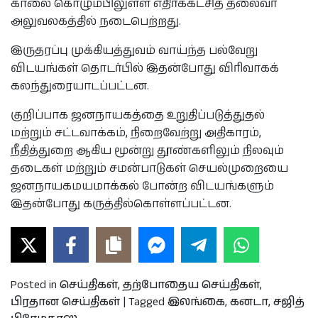
காலை கொழும்பிலுள்ள எதிர்க்கட்சித் தலைவர்
அலுவலகத்தில் நடைபெற்றது.
இருதரப்பு முக்கியத்துவம் வாய்ந்த பல்வேறு
விடயங்கள் தொடர்பில் இதன்போது விரிவாகக்
கலந்துரையாடப்பட்டன.
குறிப்பாக ஜனநாயகத்தை உறுதிப்படுத்துதல்
மற்றும் சட்டவாக்கம், நிறைவேற்று அதிகாரம்,
நீதித்துறை ஆகிய மூன்று தூண்களிலும் நிலவும்
தடைகள் மற்றும் சமன்பாடுகள் செயல்முறையை
ஜனநாயகமயமாக்கல் போன்ற விடயங்களும்
இதன்போது கருத்தில்கொள்ளப்பட்டன.
Posted in
செய்திகள்
,
தற்போதைய செய்திகள்
,
பிரதான செய்திகள்
|
Tagged
இலங்கை
,
கனடா
,
சஜித்