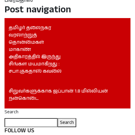
பிரேமதாஸ
Post navigation
தமிழர் தலைநகர
வரலாற்றுத்
தொன்மைகள்
மாகாண
அதிகாரத்தில் இருந்து
சிங்கள மயமாகிறது :
சபா.குகதாஸ் கவலை
சிறுவர்களுக்காக ஜப்பான் 1.8 மில்லியன்
நன்கொடை
Search
Search
FOLLOW US