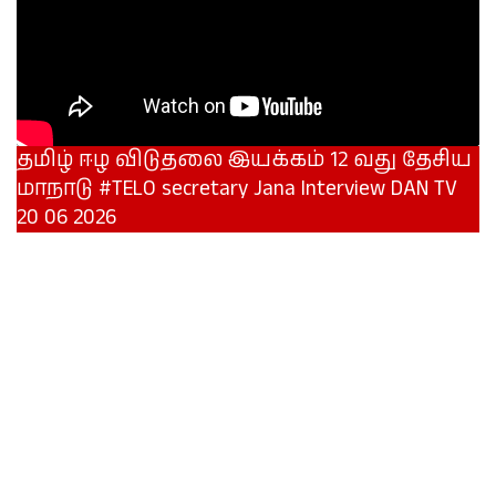
தமிழ் ஈழ விடுதலை இயக்கம் 12 வது தேசிய
மாநாடு #TELO secretary Jana Interview DAN TV
20 06 2026