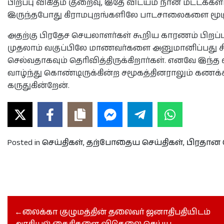
பிறப்பு விகிதம் குறைவு, இதே விடயம் நான் மட்டக்க
இருந்தபோது கிராமபுறங்களிலே பாடசாலைகளை மூடி
அதற்கு பிரதேச செயலாளர்கள் கூறிய காரணம் பிறப்ப
முதலாம் வகுப்பிலே மாணவர்களை அனுமானிப்பது சி
செல்வதாகவும் தெரிவித்திருக்கிறார்கள். எனவே இந்த
வாழ்ந்து கொண்டிருக்கின்ற சமூகத்தினராலும் கணக்
கருதுகின்றேன்.
Posted in
செய்திகள்
,
தற்போதைய செய்திகள்
,
பிரதான 
லைக்கா குழுமத்தின் தலைவர் ஜனாதிபதியிடம்