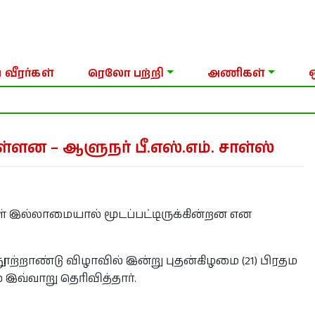
 வீரர்கள்
ரெலோ பற்றி
அணிகள்
நாளை வரை தற்காலிக தடை
ள்ளன – ஆளுநர் பீ.எஸ்.எம். சாள்ஸ்
 இல்லாமையால் மூடப்பட்டிருக்கின்றன என
்றாண்டு விழாவில் இன்று புதன்கிழமை (21) பிரதம
வ்வாறு தெரிவித்தார்.