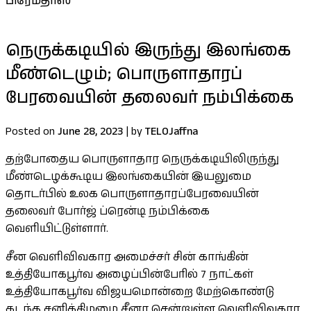
பிரேமதாஸ
நெருக்கடியில் இருந்து இலங்கை
மீண்டெழும்; பொருளாதாரப்
பேரவையின் தலைவர் நம்பிக்கை
Posted on
June 28, 2023
|
by
TELOJaffna
தற்போதைய பொருளாதார நெருக்கடியிலிருந்து
மீண்டெழக்கூடிய இலங்கையின் இயலுமை
தொடர்பில் உலக பொருளாதாரப்பேரவையின்
தலைவர் போர்ஜ் ப்ரென்டி நம்பிக்கை
வெளியிட்டுள்ளார்.
சீன வெளிவிவகார அமைச்சர் சின் காங்கின்
உத்தியோகபூர்வ அழைப்பின்பேரில் 7 நாட்கள்
உத்தியோகபூர்வ விஜயமொன்றை மேற்கொண்டு
கடந்த சனிக்கிழமை சீனா சென்றுள்ள வெளிவிவகார