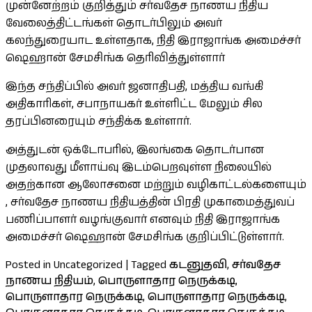
முன்னேற்றம் குறித்தும் சர்வதேச நாணய நிதிய
வேலைத்திட்டங்கள் தொடர்பிலும் அவர்
கலந்துரையாட உள்ளதாக, நிதி இராஜாங்க அமைச்சர்
ஷெஹான் சேமசிங்க தெரிவித்துள்ளார்
இந்த சந்திப்பில் அவர் ஜனாதிபதி, மத்திய வங்கி
அதிகாரிகள், சபாநாயகர் உள்ளிட்ட மேலும் சில
தரப்பினரையும் சந்திக்க உள்ளார்.
அத்துடன் ஒக்டோபரில், இலங்கை தொடர்பான
முதலாவது மீளாய்வு இடம்பெறவுள்ள நிலையில்
அதற்கான ஆலோசனை மற்றும் வழிகாட்டல்களையும்
, சர்வதேச நாணய நிதியத்தின் பிரதி முகாமைத்துவப்
பணிப்பாளர் வழங்குவார் எனவும் நிதி இராஜாங்க
அமைச்சர் ஷெஹான் சேமசிங்க குறிப்பிட்டுள்ளார்.
Posted in Uncategorized
|
Tagged
கடனுதவி
,
சர்வதேச
நாணய நிதியம்
,
பொருளாதார நெருக்கடி
,
பொருளாதார நெருக்கடி
,
பொருளாதார நெருக்கடி
,