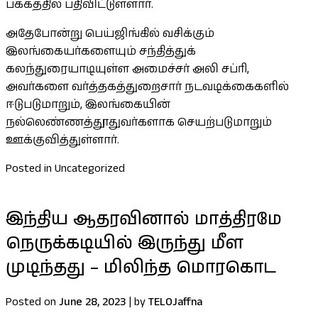
பக்கத்தில் பதிவிட்டுள்ளார்.
அதேபோன்று பெய்ஜிங்கில் வசிக்கும்
இலங்கையர்களையும் சந்தித்துக்
கலந்துரையாடியுள்ள அமைச்சர் அலி சப்ரி,
அவர்களை வர்த்தகத்துறைசார் நடவடிக்கைகளில்
ஈடுபடுமாறும், இலங்கையின்
நல்லெண்ணத்தூதுவர்களாக செயற்படுமாறும்
ஊக்குவித்துள்ளார்.
Posted in Uncategorized
இந்திய ஆதரவினால் மாத்திரமே
நெருக்கடியில் இருந்து மீள
முடிந்தது – மிலிந்த மொரகொட
Posted on
June 28, 2023
|
by
TELOJaffna