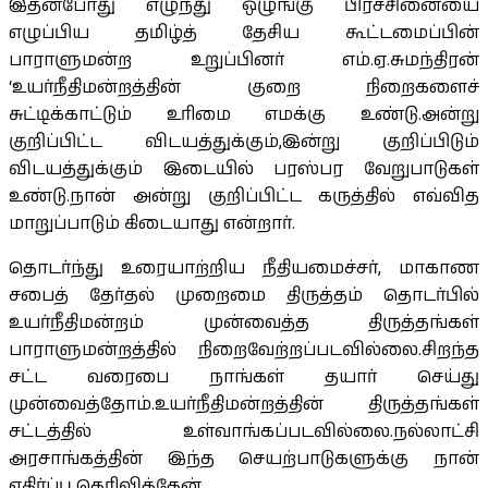
இதன்போது எழுந்து ஒழுங்கு பிரச்சினையை
எழுப்பிய தமிழ்த் தேசிய கூட்டமைப்பின்
பாராளுமன்ற உறுப்பினர் எம்.ஏ.சுமந்திரன்
‘உயர்நீதிமன்றத்தின் குறை நிறைகளைச்
சுட்டிக்காட்டும் உரிமை எமக்கு உண்டு.அன்று
குறிப்பிட்ட விடயத்துக்கும்,இன்று குறிப்பிடும்
விடயத்துக்கும் இடையில் பரஸ்பர வேறுபாடுகள்
உண்டு.நான் அன்று குறிப்பிட்ட கருத்தில் எவ்வித
மாறுப்பாடும் கிடையாது என்றார்.
தொடர்ந்து உரையாற்றிய நீதியமைச்சர், மாகாண
சபைத் தேர்தல் முறைமை திருத்தம் தொடர்பில்
உயர்நீதிமன்றம் முன்வைத்த திருத்தங்கள்
பாராளுமன்றத்தில் நிறைவேற்றப்படவில்லை.சிறந்த
சட்ட வரைபை நாங்கள் தயார் செய்து
முன்வைத்தோம்.உயர்நீதிமன்றத்தின் திருத்தங்கள்
சட்டத்தில் உள்வாங்கப்படவில்லை.நல்லாட்சி
அரசாங்கத்தின் இந்த செயற்பாடுகளுக்கு நான்
எதிர்ப்பு தெரிவித்தேன்.