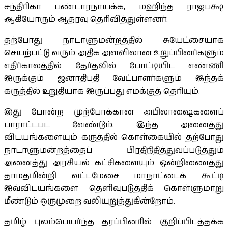
சந்திரிகா பண்டாரநாயக்க, மஹிந்த ராஜபக்ஷ
ஆகியோரும் ஆதரவு தெரிவித்துள்ளனர்.
தற்போது நாடாளுமன்றத்தில் சுயேட்சையாக
செயற்பட்டு வரும் அதிக அளவிலான உறுப்பினர்களும்
எதிர்காலத்தில் தேர்தலில் போட்டியிட எண்ணி
இருக்கும் ஜனாதிபதி வேட்பாளர்களும் இந்தக்
கருத்தில் உறுதியாக இருப்பது எமக்குத் தெரியும்.
இது போன்ற முற்போக்கான அபிலாஷைகளைப்
பாராட்டபட வேண்டும். இந்த அனைத்து
விடயங்களையும் கருத்தில் கொள்கையில் தற்போது
நாடாளுமன்றத்தைப் பிரதிநிதித்துவப்படுத்தும்
அனைத்து அரசியல் கட்சிகளையும் ஒன்றிணைத்து
தாமதமின்றி வட்டமேசை மாநாட்டைக் கூட்டி
இவ்விடயங்களை தெளிவுபடுத்திக் கொள்ளுமாறு
மீண்டும் ஒருமுறை வலியுறுத்துகின்றோம்.
தமிழ் புலம்பெயர்ந்த தரப்பினரில் குறிப்பிடத்தக்க