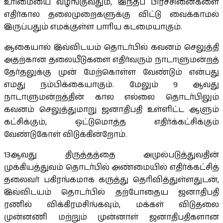
உரிமையை வழங்குவதும், இந்தப் பிரச்சினைகளை
எதிர்கால தலைமுறைகளுக்கு விட்டு வைக்காமல்
இருப்பதும் எமக்குள்ள பாரிய கடமையாகும்.
ஆகையால் இவ்விடயம் தொடர்பில் கவனம் செலுத்தி
அதற்கான தலையீடுகளை எதிர்வரும் நாடாளுமன்றத்
தேர்தலுக்கு முன் மேற்கொள்ள வேண்டும் என்பது
எமது நம்பிக்கையாகும். மேலும் 9 ஆவது
நாடாளுமன்றத்தின் கால எல்லை தொடர்பிலும்
கவனம் செலுத்துமாறு ஜனாதிபதி உள்ளிட்ட ஆளும்
கட்சிக்கும், ஒட்டுமொத்த எதிர்க்கட்சிக்கும்
வேண்டுகோள் விடுக்கின்றோம்.
13ஆவது திருத்தத்தை அமுல்படுத்துவதின்
முக்கியத்துவம் தொடர்பில் அண்மையில் எதிர்க்கட்சித்
தலைவர் பகிரங்கமாக கருத்து தெரிவித்துள்ளதுடன்,
இவ்விடயம் தொடர்பில் தற்போதைய ஜனாதிபதி
ரணில் விக்கிரமசிங்கவும், மக்கள் விடுதலை
முன்னணி மற்றும் முன்னாள் ஜனாதிபதிகளான