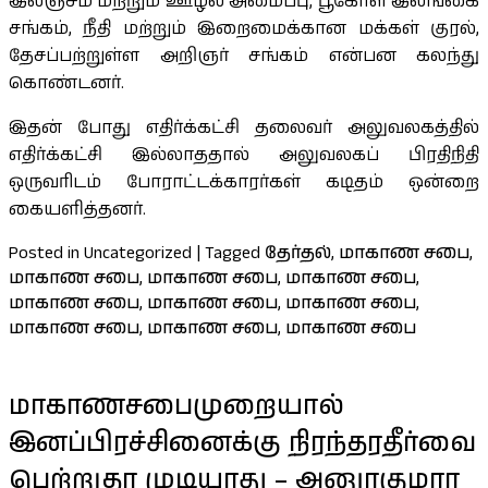
இலஞ்சம் மற்றும் ஊழல் அமைப்பு, பூகோள இலங்கை
சங்கம், நீதி மற்றும் இறைமைக்கான மக்கள் குரல்,
தேசப்பற்றுள்ள அறிஞர் சங்கம் என்பன கலந்து
கொண்டனர்.
இதன் போது எதிர்க்கட்சி தலைவர் அலுவலகத்தில்
எதிர்க்கட்சி இல்லாததால் அலுவலகப் பிரதிநிதி
ஒருவரிடம் போராட்டக்காரர்கள் கடிதம் ஒன்றை
கையளித்தனர்.
Posted in Uncategorized
|
Tagged
தேர்தல்
,
மாகாண சபை
,
மாகாண சபை
,
மாகாண சபை
,
மாகாண சபை
,
மாகாண சபை
,
மாகாண சபை
,
மாகாண சபை
,
மாகாண சபை
,
மாகாண சபை
,
மாகாண சபை
மாகாணசபைமுறையால்
இனப்பிரச்சினைக்கு நிரந்தரதீர்வை
பெற்றுதர முடியாது – அனுரகுமார