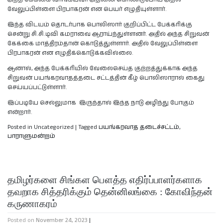
வேலுப்பிள்ளை பிரபாகரன் என பெயர் எழுதியுள்ளார்.
இந்த விடயம் தொடர்பாக பொலிஸார் குறிப்பிட்ட பேக்கரிக்கு
சென்று சி.சி.டிவி கமராவை ஆராய்ந்துள்ளனர். அதில் அந்த சிறுவன்
கேக்கை மாத்திரம்தான் கொடுத்துள்ளார். அதில் வேலுப்பிள்ளை
பிரபாகரன் என எழுதிக்கொடுக்கவில்லை.
ஆனால், அந்த பேக்கரியில் வேலைசெய்த குற்றத்துக்காக அந்த
சிறுவன் பயங்கரவாதத்தடை சட்டத்தின் கீழ் பொலிஸாரால் கைது
செய்யப்பட்டுள்ளார்.
இப்படியே செல்லுமாக இருந்தால் இந்த நாடு அழிந்து போகும்
என்றார்.
Posted in Uncategorized
|
Tagged
பயங்கரவாத தடைச்சட்டம்
,
பாராளுமன்றம்
தமிழர்களை சிங்கள பௌத்த எதிர்ப்பாளர்களாக
தவறாக சித்தரிக்கும் தென்னிலங்கை : கோவிந்தன்
கருணாகரம்
Posted on
November 24, 2023
|