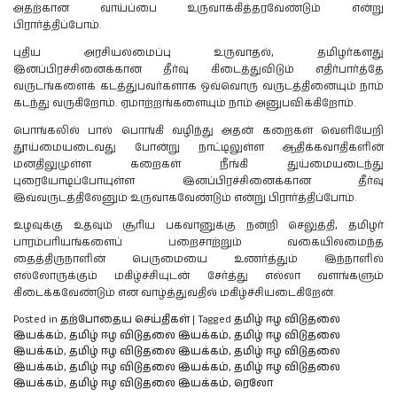
அதற்கான வாய்ப்பை உருவாக்கித்தரவேண்டும் என்று
பிரார்த்திப்போம்.
புதிய அரசியலமைப்பு உருவாதல், தமிழர்களது
இனப்பிரச்சினைக்கான தீர்வு கிடைத்துவிடும் எதிர்பார்த்தே
வருடங்களைக் கடத்துபவர்களாக ஒவ்வொரு வருடத்தினையும் நாம்
கடந்து வருகிறோம். ஏமாற்றங்களையும் நாம் அனுபவிக்கிறோம்.
பொங்கலில் பால் பொங்கி வழிந்து அதன் கறைகள் வெளியேறி
தூய்மையடைவது போன்று நாட்டிலுள்ள ஆதிக்கவாதிகளின்
மனதிலுமுள்ள கறைகள் நீங்கி துய்மையடைந்து
புரையோடிப்போயுள்ள இனப்பிரச்சினைக்கான தீர்வு
இவ்வருடத்திலேனும் உருவாகவேண்டும் என்று பிரார்த்திப்போம்.
உழவுக்கு உதவும் சூரிய பகவானுக்கு நன்றி செலுத்தி, தமிழர்
பாரம்பரியங்களைப் பறைசாற்றும் வகையிலமைந்த
தைத்திருநாளின் பெருமையை உணர்த்தும் இந்நாளில்
எல்லோருக்கும் மகிழ்ச்சியுடன் சேர்த்து எல்லா வளங்களும்
கிடைக்கவேண்டும் என வாழ்த்துவதில் மகிழ்ச்சியடைகிறேன்.
Posted in
தற்போதைய செய்திகள்
|
Tagged
தமிழ் ஈழ விடுதலை
இயக்கம்
,
தமிழ் ஈழ விடுதலை இயக்கம்
,
தமிழ் ஈழ விடுதலை
இயக்கம்
,
தமிழ் ஈழ விடுதலை இயக்கம்
,
தமிழ் ஈழ விடுதலை
இயக்கம்
,
தமிழ் ஈழ விடுதலை இயக்கம்
,
தமிழ் ஈழ விடுதலை
இயக்கம்
,
தமிழ் ஈழ விடுதலை இயக்கம்
,
ரெலோ