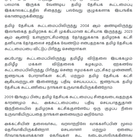
பலமாக இருக்க வேண்டிய தமிழ் தேசியக் கூட்டமைப்பு
இக்காலகட்டத்தில் சிதைந்து பல்வேறு குழுக்களாக இயங்கிக்
கொண்டிருக்கின்றது.
தமிழ் தேசியக் கூட்டமைப்பிலிருந்து 2004 ஆம் அண்டிலிருந்து
இலங்கைத் தமிழரசுக் கட்சி முக்கியமான கட்சியாக இருந்தது. 2023
ஆம் ஆண்டு உள்ளுராட்சிமன்றத் தேர்தலுக்காக தமிழரசுக் கட்சி
தனியாக தேர்தலைச் சந்திக்க வேண்டும் என்பதற்காக தமிழ் தேசியக்
கூட்டமைப்பை விட்டுப் பிரிந்து சென்றார்கள்.
அப்போது கூட்டமைப்பிலிருந்து தமிழீழ விடுதலை இயக்கமும்
தமிழீழ மக்கள் விடுதலைக் கழகமும், ஏற்கனவே
கூட்டமைப்பிலிருந்து பிரிந்து சென்ற ஈழமக்கள் புரட்சிகர முன்னணி,
ஜனநாயக போராளிகள் கட்சி, மற்றும் தமிழ் தேசியக் கட்சி
ஆகியவற்றுடன் இணைந்து பதிவு செய்யப்பட்ட ஜனநாயக தமிழ்
தேசியக் கூட்டணியை நாங்கள் உருவாக்கியிருக்கின்றோம்.
2009 இங்குப் பின்பு தமிழ் தேசியக் கூட்டமைப்பு சிதைவடைவதற்குக்
காரணமும் கூட அக்கூட்டமைப்பை பதிவு செய்யாததுதான்.
இந்நிலையில் தமிழரசுக் கட்சிக்குள்ளேயே ஒரு குழப்ப நிலை
உருவாகியிருப்பதை நாங்கள் அனைவரும் அறிவோம்.
அக்கட்சியின் தலைவர்கூட வரலாற்றிலே வாக்களிப்பின் மூலம்
தெரிவாகியிருக்கின்றார். செயலாளர் மற்றும் ஏனைய
நிர்வாகங்களுக்கான தெரிவுகள் கூட நடைபெற்றிருக்கின்றது