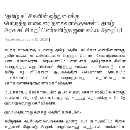
‘தமிழ் கட்சிகளின் ஒற்றுமைக்கு
பொருத்தமானவரை தலைவராக்குங்கள்’: தமிழ்
அரசு கட்சி உறுப்பினர்களிற்கு ஜனா எம்.பி அழைப்பு!
Posted on
January 20, 2024
|
கடந்த காலத்தை போன்று தமிழ் தேசிய கட்சிகள் ஒன்றிணைந்து
தமிழ் மக்களின் உரிமைகளை பெற்றுக் கொள்ள வேண்டுமானால்
யார் தலைவராக வரவேண்டும் என்பதை தமிழரசுக்கட்சியின்
பொதுக்குழு உறுப்பினர்கள் சிந்தித்து வாக்களிக்க வேண்டும் என
தமிழ் ஈழ விடுதலை இயக்கத்தின் செயலாளர் நாயகமும்
மட்டக்களப்பு மாவட்ட பாராளுமன்ற உறுப்பினருமான
கோ.கருணாகரன்(ஜனா) தெரிவித்தார்.
மட்டக்களப்பு திக்கோடையில் இடம் பெற்ற மக்கள் சந்திப்பில் கலந்து
கொண்ட பிற்பாடு ஊடகங்களுக்கு கருத்து தெரிவிக்கும் போதே
அவர் இவ்வாறு தெரிவித்தார்.
அவர் தொடர்ந்து கருத்து தெரிவிக்கையில்-
தமிழரசுக் கட்சி தலைவருக்காக மூன்று பேர் போட்டியிடும் நிலை
உருவாகி இரண்டு பேராக் மாறியுள்ளது. அதற்கான வாக்களிப்பு