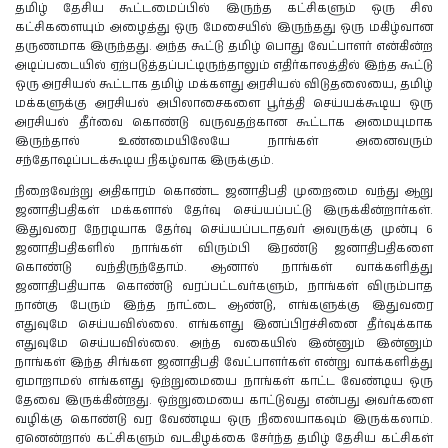
தமிழ் தேசிய கூட்டமைப்பில் இருந்த கட்சிகளும் ஒரு சில
கட்சிகளையும் அழைத்து ஒரு மேசையில் இருந்தது ஒரு மகிழ்வான
தருணமாக இருந்தது. அந்த கூட்டு தமிழ் பொது வேட்பாளர் என்கின்ற
அடிப்படையில் ஏற்படுத்தப்பட்டிருந்தாலும் எதிர்காலத்தில் இந்த கூட்டு
ஒரு அரசியல் கூட்டாக தமிழ் மக்களது அரசியல் விடுதலையை, தமிழ்
மக்களுக்கு அரசியல் அபிலாசைகளை பூர்த்தி செய்யக்கூடிய ஒரு
அரசியல் தீர்வை கொண்டு வருவதற்கான கூட்டாக அமையுமாக
இருந்தால் உண்மையிலேயே நாங்கள் அனைவரும்
சந்தோஷப்படக்கூடிய நிகழ்வாக இருக்கும்.
நிறைவேற்று அதிகாரம் கொண்ட ஜனாதிபதி முறைமை வந்து ஆறு
ஜனாதிபதிகள் மக்களால் தேர்வு செய்யப்பட்டு இருக்கின்றார்கள்.
இதுவரை நேரடியாக தேர்வு செய்யப்படாதவர் அவருக்கு முன்பு 6
ஜனாதிபதிகளில் நாங்கள் விரும்பி இரண்டு ஜனாதிபதிகளை
கொண்டு வந்திருந்தோம். ஆனால் நாங்கள் வாக்களித்து
ஜனாதிபதியாக கொண்டு வரப்பட்டவர்களும், நாங்கள் விரும்பாத
நான்கு பேரும் இந்த நாட்டை ஆண்டு, எங்களுக்கு இதுவரை
எதுவுமே செய்யவில்லை. எங்களது இனப்பிரச்சினை தீர்வுக்காக
எதுவுமே செய்யவில்லை. அந்த வகையில் இன்னும் இன்னும்
நாங்கள் இந்த சிங்கள ஜனாதிபதி வேட்பாளர்கள் என்று வாக்களித்து
ஏமாறாமல் எங்களது ஒற்றுமையை நாங்கள் காட்ட வேண்டிய ஒரு
தேவை இருக்கின்றது. ஒற்றுமையை காட்டுவது என்பது அவர்களை
வழிக்கு கொண்டு வர வேண்டிய ஒரு நிலையாகவும் இருக்கலாம்.
ஏனென்றால் கட்சிகளும் வடகிழக்கை சேர்ந்த தமிழ் தேசிய கட்சிகள்