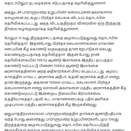
தொடர்பிலும் நடவடிக்கை எடுப்பதாகத் தெரிவித்துள்ளார்.
அத்துடன் பாராளுமன்ற உறுப்பினர் கலையரசன் அவர்களால்
கல்முனை வடக்குப் பிரதேச செயலக விடயம் தொடர்பில்
தெரிவிக்கப்பட்டது. அந்த விடயத்திற்கும் விரைவில் ஒரு நிரந்தரத்
தீர்வை வழங்குவதாகத் தெரிவித்துள்ளார்.
மேலும் 13 வது திருத்தச்சட்டத்தை அமுல்ப்படுத்துவது தொடர்பில்
தெரிவித்தார். இதன்போது பிரதேச செயலாளர்களை மாகாண
சபையின் கீழ் கொண்டு வருவதற்கு தான் ஏற்பாடுகள் செய்து
கொண்டிருப்பதாகத் தெரிவித்தார். இதன் போது நான்
தெரிவிக்கையில் 1987ம் ஆண்டு இலங்கை இந்திய ஒப்பந்தம்
கொண்டு வரப்பட்டு பின்னர் 1988ம் ஆண்டு இலங்கை
அரசாங்கத்தினால் அந்த அதிகாரங்கள் மீளப் பெறப்பட்டது. ஆரம்ப
காலத்தில் மாவட்ட அரசாங்க அதிபர், உதவி அரசாங்க அதிபர் என்று
தான் இருந்தது. அதனை 1988ல் மாவட்ட செயலாளர் பிரதேச
செயலாளர்கள் என்று சொல்லி அவர்களை மத்திய அரசாங்கத்தின் கீழ்
கொண்டுவரப்பட்டு இன்றைய நிலையில் கிராமசேவை
உத்தியோகத்தர் பதவி கூட மாகாணசபைக்கு பதில் அளிக்க
முடியாமல் மத்திய அரசாங்கத்தின் கீழ் இருக்கின்றது.
அதுமாத்திரமல்லாமல் பாராளுமன்றத்தில் தாங்கள் ஜனாதிபதியாக
வந்த போது அனைத்து பாராளுமன்ற உறுப்பினரகளிடமும் 13வது
திருத்தத்தை அமுல்ப்படுத்துவது தொடர்பில் தெரியப்படுத்தி
இருந்தீர்கள் அதற்கு அனைவரும் சம்மதம் தெரிவித்தார்கள். எனவே