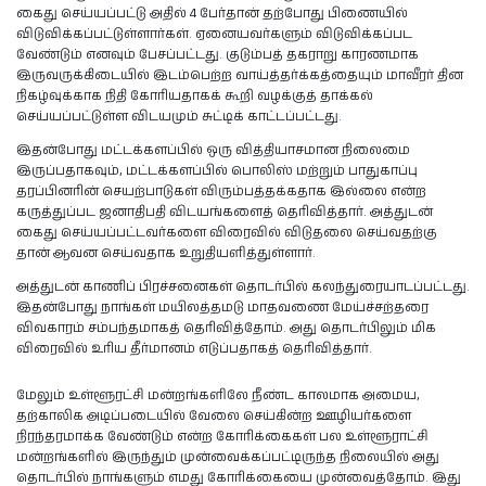
கைது செய்யப்பட்டு அதில் 4 பேர்தான் தற்போது பிணையில்
விடுவிக்கப்பட்டுள்ளார்கள். ஏனையவர்களும் விடுவிக்கப்பட
வேண்டும் எனவும் பேசப்பட்டது. குடும்பத் தகராறு காரணமாக
இருவருக்கிடையில் இடம்பெற்ற வாய்த்தர்க்கத்தையும் மாவீரர் தின
நிகழ்வுக்காக நிதி கோரியதாகக் கூறி வழக்குத் தாக்கல்
செய்யப்பட்டுள்ள விடயமும் சுட்டிக் காட்டப்பட்டது.
இதன்போது மட்டக்களப்பில் ஒரு வித்தியாசமான நிலைமை
இருப்பதாகவும், மட்டக்களப்பில் பொலிஸ் மற்றும் பாதுகாப்பு
தரப்பினரின் செயற்பாடுகள் விரும்பத்தக்கதாக இல்லை என்ற
கருத்துப்பட ஜனாதிபதி விடயங்களைத் தெரிவித்தார். அத்துடன்
கைது செய்யப்பட்டவர்களை விரைவில் விடுதலை செய்வதற்கு
தான் ஆவன செய்வதாக உறுதியளித்துள்ளார்.
அத்துடன் காணிப் பிரச்சனைகள் தொடர்பில் கலந்துரையாடப்பட்டது.
இதன்போது நாங்கள் மயிலத்தமடு மாதவணை மேய்ச்சற்தரை
விவகாரம் சம்பந்தமாகத் தெரிவித்தோம். அது தொடர்பிலும் மிக
விரைவில் உரிய தீர்மானம் எடுப்பதாகத் தெரிவித்தார்.
மேலும் உள்ளூரட்சி மன்றங்களிலே நீண்ட காலமாக அமைய,
தற்காலிக அடிப்படையில் வேலை செய்கின்ற ஊழியர்களை
நிரந்தரமாக்க வேண்டும் என்ற கோரிக்கைகள் பல உள்ளூராட்சி
மன்றங்களில் இருந்தும் முன்வைக்கப்பட்டிருந்த நிலையில் அது
தொடர்பில் நாங்களும் எமது கோரிக்கையை முன்வைத்தோம். இது