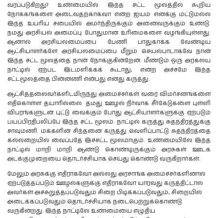
வரப்படுகிறது? உண்மையில் இந்த சட்ட மூலத்தில் கூறிய
நோக்கங்களை அடைவதற்காகவா என்ற ஐயம் எனக்கு மட்டுமல்ல
இந்த உயரிய சபையில் அமர்ந்திருக்கும் அனைவருக்கும் உண்டு.
நமது அரசியல் அமைப்பு போதுமான உரிமைகளை வழங்கியுள்ளது.
ஆனால் அரசியலமைப்பை பேணி பாதுகாக்க வேண்டிய
ஆட்சியாளர்களே அரசியலமைப்பை மீறும் செயல்பாடாகவே நான்
இந்த சட்ட மூலத்தை நான் நோக்குகின்றேன். மீண்டும் ஒரு அரகலய
நாட்டில் ஏற்பட இடமளிக்கக் கூடாது, என்ற அச்சமே இந்த
சட்டமூலத்தை பின்னணி என்பது எனது கருத்து.
ஆட்சித்தலைவர்களிடமிருந்து அமைச்சர்கள் வரை விமர்சனங்களை
எதிகொள்ள தயாரில்லை. தமது ஊழல் நிர்வாக சீர்கேடுகளை புள்ளி
விபரங்களுடன் புட்டு வைக்கும் போது ஆட்சியாளர்களுக்கு ஏற்படும்
பயப்பிரதிபலிப்பே இந்த சட்ட மூலம். நாட்டில் கருத்து சுதந்திரத்துக்கு
சாவுமணி. மக்களின் சிந்தனை கருத்து வெளிப்பாட்டு சுதந்திரத்தை
கல்லறையில் வைப்பதே இச்சட்ட மூலமாகும். உண்மையிலே இந்த
நாட்டில் மாறி மாறி ஆண்டு கொண்டிருக்கும் அரசுகள் ஊடக
அடக்குமுறையை தொடர்ச்சியாக செய்து கொண்டு வருகிறார்கள்.
மேலும் அரசுக்கு எதிராகவோ அல்லது அரசாங்க அமைச்சர்களினால்
ஏற்படுத்தப்படும் ஊழல்களுக்கு எதிராகவோ யாரவது கருத்திட்டால்
அவர்கள் அச்சுறுத்தப்படுவதும் சிறை பிடிக்கப்படுவதும், சிறையில்
அடைக்கப்படுவதும் தொடர்ச்சியாக நடைபெற்றுக்கொண்டு
வருகின்றது. இந்த நாட்டிலே உண்மையை எழுதிய