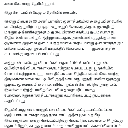
அவர் இவ்வாறு தெரிவித்தார்.
இது தொடர்பில் மேலும் தெரிவிக்கையில்,
இன்று பிற்பகல் 03 மணியளவில் ஜனாதிபதியின் அழைப்பின் பேரில்
வடகிழக்கு தமிழ் பாராளுமன்ற உறுப்பினர்களுக்கும், ஜனாதிபதி
மற்றும் அதிகாரிகளுக்கும் இடையிலான சந்திப்பு இடம்பெற்றது.
இதில் உண்மைக்கும், ஒற்றுமைக்கும், நல்லிணக்கத்துக்குமான
ஆணைக்குழுவை அமைப்பதற்கான வரைபொன்று அனைவருக்கும்
பரிமாறப்பட்டது. ஜனவரி மாதத்தில் இதனை பாராளுமன்றத்தில்
சட்டமாக்குவதாகப் பேசப்பட்டது.
அத்துடன் பல்வேறு விடயங்கள் தொடர்பில் பேசப்பட்டதுடன்,
அபிவிருத்தி விடயங்கள் தொடர்பிலும் பேசப்பட்டது. பூநகரியில்
சோளார் மற்றும் காற்றாளை திட்டங்கள், இந்தியாவுடன் இணைந்து
திருகோணமலையை அபிவிருத்தி செய்வது, இந்தியாவில் இருந்து
குழாய் மூலமாக மின்சாரம், எரிபொருட்கள் கொண்டுவருவதுடன்,
இலங்கை இந்தியாவிற்கிடையில் தரைவழிப் பாதை
போன்றவற்றுக்கான திட்டங்களும் தயாரிக்கப்பட்டிருப்பதாகக்
கூறப்பட்டது.
இதன்போது எங்களாலும் பல விடயங்கள் சுட்டிக்காட்டப்பட்டன.
குறிப்பாக பயங்கரவாதத் தடைச்சட்டத்தின் மூலம் தமிழ்
இளைஞர்கள் கைது செய்யப்படுவது தொடர்ந்த வண்ணம் இருப்பது
தொடர்பிலும், கடந்த நவம்பர் மாதமளவிலும் மட்டக்களப்பில் 11 பேர்