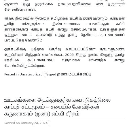
ஆனால் அது ஒழுங்காக நடைபெறவில்லை என ஒருசாரார்
சொல்கின்றார்கள்.
இந்த நிலையில் ஒன்றை தமிழரசுக் கட்சி உணரவேண்டும். தாங்கள்
தமிழ் மக்களுக்காக நீண்டகாலமாக பயணிக்கும் கட்சி
தாங்கள்தான் தாய்க் கட்சி என்று சொல்பவர்கள், உங்களுக்குள்
ஒற்றுமையைக் கொண்டு வந்து தமிழ் தேசியக் கூட்டடைமைப்
பலப்படுத்த வேண்டும்.
அக்கட்சிக்கு புதிதாக தெரிவு செய்யப்பட்டுள்ள நாடாளுமன்ற
உறுப்பினர் சிறீதரன் அவர்கள்கூட 2009 இற்கு முன்பு இருந்த தமிழ்
தேசியக் கூட்டமைப்பை உருவாக்க வேண்டும் என்று
சொல்லியிருக்கின்றார்.
Posted in Uncategorized
|
Tagged
ஜனா
,
மட்டக்களப்பு
ஊடகங்களை அடக்குவதற்காகவா நிகழ்நிலை
காப்புச் சட்டமூலம் – சபையில் கோவிந்தன்
கருணாகரம் (ஜனா) எம்.பி சீற்றம்
Posted on
January 24, 2024
|