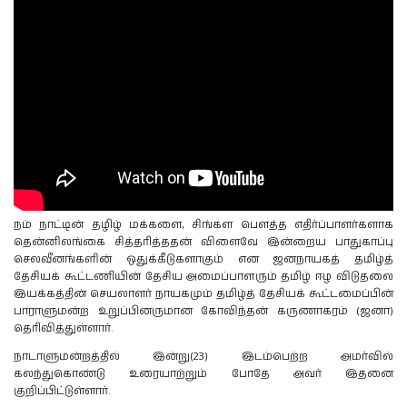
நம் நாட்டின் தழிழ் மக்களை, சிங்கள பௌத்த எதிர்ப்பாளர்களாக
தென்னிலங்கை சித்தரித்ததன் விளைவே இன்றைய பாதுகாப்பு
செலவீனங்களின் ஒதுக்கீடுகளாகும் என ஜனநாயகத் தமிழ்த்
தேசியக் கூட்டணியின் தேசிய அமைப்பாளரும் தமிழ் ஈழ விடுதலை
இயக்கத்தின் செயலாளர் நாயகமும் தமிழ்த் தேசியக் கூட்டமைப்பின்
பாராளுமன்ற உறுப்பினருமான கோவிந்தன் கருணாகரம் (ஜனா)
தெரிவித்துள்ளார்.
நாடாளுமன்றத்தில் இன்று(23) இடம்பெற்ற அமர்வில்
கலந்துகொண்டு உரையாற்றும் போதே அவர் இதனை
குறிப்பிட்டுள்ளார்.