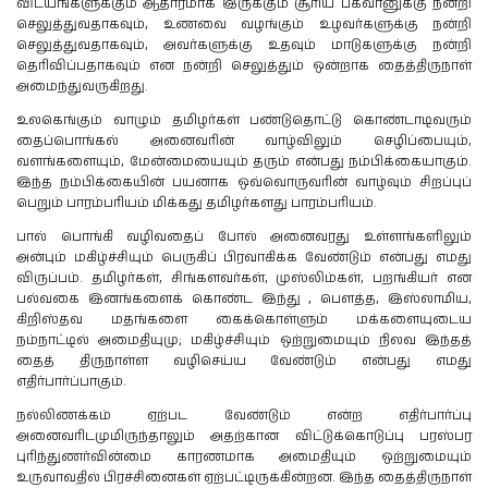
விடயங்களுக்கும் ஆதாரமாக இருக்கும் சூரிய பகவானுக்கு நன்றி
செலுத்துவதாகவும், உணவை வழங்கும் உழவர்களுக்கு நன்றி
செலுத்துவதாகவும், அவர்களுக்கு உதவும் மாடுகளுக்கு நன்றி
தெரிவிப்பதாகவும் என நன்றி செலுத்தும் ஒன்றாக தைத்திருநாள்
அமைந்துவருகிறது.
உலகெங்கும் வாழும் தமிழர்கள் பண்டுதொட்டு கொண்டாடிவரும்
தைப்பொங்கல் அனைவரின் வாழ்விலும் செழிப்பையும்,
வளங்களையும், மேன்மையையும் தரும் என்பது நம்பிக்கையாகும்.
இந்த நம்பிக்கையின் பயனாக ஒவ்வொருவரின் வாழ்வும் சிறப்புப்
பெறும் பாரம்பரியம் மிக்கது தமிழர்களது பாரம்பரியம்.
பால் பொங்கி வழிவதைப் போல் அனைவரது உள்ளங்களிலும்
அன்பும் மகிழ்ச்சியும் பெருகிப் பிரவாகிக்க வேண்டும் என்பது எமது
விருப்பம். தமிழர்கள், சிங்களவர்கள், முஸ்லிம்கள், பறங்கியர் என
பல்வகை இனங்களைக் கொண்ட இந்து , பௌத்த, இஸ்லாமிய,
கிறிஸ்தவ மதங்களை கைக்கொள்ளும் மக்களையுடைய
நம்நாட்டில் அமைதியுமு; மகிழ்ச்சியும் ஒற்றுமையும் நிலவ இந்தத்
தைத் திருநாள்ள வழிசெய்ய வேண்டும் என்பது எமது
எதிர்பார்ப்பாகும்.
நல்லிணக்கம் ஏற்பட வேண்டும் என்ற எதிர்பார்ப்பு
அனைவரிடமுமிருந்தாலும் அதற்கான விட்டுக்கொடுப்பு பரஸ்பர
புரிந்துணர்வின்மை காரணமாக அமைதியும் ஒற்றுமையும்
உருவாவதில் பிரச்சினைகள் ஏற்பட்டிருக்கின்றன. இந்த தைத்திருநாள்