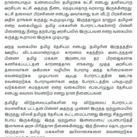
நாளையாகும். உண்மையில் தமிழரசுக் கட்சி என்பது தனியொரு
அரசியல் கட்சி. அதற்கு நீண்ட நெடியதொரு வரலாறு இருக்கின்றது.
கட்சி தலைவர் பிரச்சினை என்பது அவர்களது உள் வீட்டு பிரச்சினை.
அதில் நாங்கள் கருத்து கூறமுடியாது. இருந்தாலும் நானும் தமிழன்
என்ற வகையிலும் தமிழ் மக்களின் போராட்டங்களோடு பின்னி
பிணைந்து நின்று தற்போது அரசியலில் இருப்பவன் என்ற வகையில்
கருத்து கூறாமல் இருக்க முடியாது.
அந்த வகையில் தமிழ் தேசியம் என்பது தமிழரின் இரத்தத்தில்
ஊறிய விடயமொன்றாகும். காரணம் சுதந்திரம் அடைந்ததன்
பின்னர் தமிழ் மக்கள் இரண்டாம் தர பிரஜைகளாக
கணிக்கப்பட்டதன் காரணத்தால் எங்களது மூத்த அரசியல்
தலைவர்கள் அகிம்சை வழியில் போராடி அந்த உரிமைகளை
வென்றெடுக்க முடியாமல் ஆயுத போராட்டத்தின் ஊடாக
வென்றெடுக்க போராடினார்கள். அந்த போராட்டத்தில் பங்குபற்றி
வடுக்களை சுமந்தவன் என்ற வகையிலே எப்பொழுதும் தேசியம்
என்பது வெல்ல வேண்டும் என்று நான் நினைப்பவன்.
தமிழீழ விடுதலைப்புலிகளின் ஈழ விடுதலைப் போராட்டம்
மௌனிக்க பட்டதன் பின்னர் அதற்கு முன்னர் இருந்த ஒற்றுமையில்
இருந்து விலகி தமிழ்த் தேசியக் கூட்டமைப்பானது இன்று சிதறுண்டு
போய் இருக்கிறது. இந்த ஒற்றுமை இன்மையை பயன்பாடுத்தி
இலங்கை அரசு பிரித்தாள நினைக்கின்றது. இந் நிலமை தொடருமாக
இருந்தால் தமிழ் மக்களின் அபிலாசைகளை வென்றெடுக்க