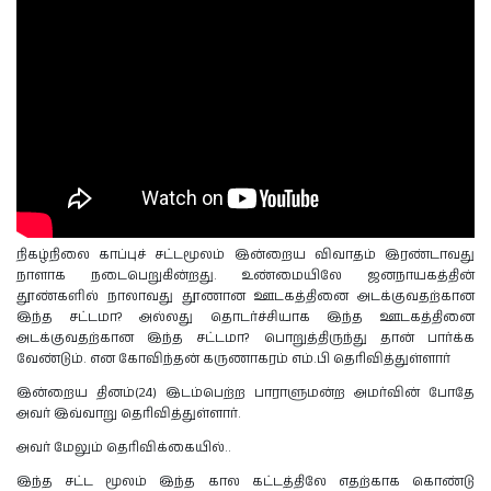
நிகழ்நிலை காப்புச் சட்டமூலம் இன்றைய விவாதம் இரண்டாவது
நாளாக நடைபெறுகின்றது. உண்மையிலே ஜனநாயகத்தின்
தூண்களில் நாலாவது தூணான ஊடகத்தினை அடக்குவதற்கான
இந்த சட்டமா? அல்லது தொடர்ச்சியாக இந்த ஊடகத்தினை
அடக்குவதற்கான இந்த சட்டமா? பொறுத்திருந்து தான் பார்க்க
வேண்டும். என கோவிந்தன் கருணாகரம் எம்.பி தெரிவித்துள்ளார்
இன்றைய தினம்(24) இடம்பெற்ற பாராளுமன்ற அமர்வின் போதே
அவர் இவ்வாறு தெரிவித்துள்ளார்.
அவர் மேலும் தெரிவிக்கையில்..
இந்த சட்ட மூலம் இந்த கால கட்டத்திலே எதற்காக கொண்டு