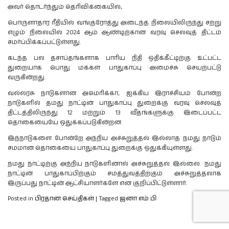
அவர் தொடர்ந்தும் தெரிவிக்கையில்,
பொருளாதார ரீதியில் வங்குரோத்து அடைந்த நிலையிலிருந்து சற்று
எழும் நிலையில் 2024 ஆம் ஆண்டிற்கான வரவு செலவுத் திட்டம்
சமர்ப்பிக்கப்பட்டுள்ளது.
கடந்த பல தசாப்தங்களாக பாரிய நிதி ஒதிக்கீட்டிற்கு உட்பட்ட
துறையாக பொது மக்கள் பாதுகாப்பு அமைச்சு செயற்பட்டு
வருகின்றது.
வல்லரசு நாடுகளான அமெரிக்கா, ஐக்கிய இராச்சியம் போன்ற
நாடுகளில் தமது நாட்டின் பாதுகாப்பு துறைக்கு வரவு செலவுத்
திட்டத்திலிருந்து 12 மற்றும் 13 வீதங்களுக்கு இடைப்பட்ட
தொகையையே ஒதுக்கப்படுகின்றன.
இந்நாடுகளை போன்றே அந்நிய அச்சுறுத்தல் இல்லாத நமது நாடும்
சமமான தொகையை பாதுகாப்பு துறைக்கு ஒதுக்கியுள்ளது.
நமது நாட்டிற்கு அந்நிய நாடுகளினால் அச்சுறுத்தல் இல்லை. நமது
நாட்டின் பாதுகாப்பிற்கும் சமத்துவத்திற்கும் அச்சுறுத்தலாக
இருப்பது நாட்டின் ஆட்சியாளர்களே என குறிப்பிட்டுள்ளார்.
Posted in
பிரதான செய்திகள்
|
Tagged
ஜனா எம்.பி