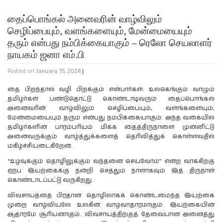
தைப்பொங்கல் அனைவரின் வாழ்விலும்
செழிப்பையும், வளங்களையும், மேன்மையையும்
தரும் என்பது நம்பிக்கையாகும் – ரெலோ செயலாளர்
நாயகம் ஜனா எம்.பி
Posted on
January 15, 2024
|
தை பிறந்தால் வழி பிறக்கும் என்பார்கள். உலகெங்கும் வாழும்
தமிழர்கள் பண்டுதொட்டு கொண்டாடிவரும் தைப்பொங்கல்
அனைவரின் வாழ்விலும் செழிப்பையும், வளங்களையும்,
மேன்மையையும் தரும் என்பது நம்பிக்கையாகும். அந்த வகையில்
தமிழர்களின் பாரம்பரியம் மிக்க தைத்திருநாளை முன்னிட்டு
அனைவருக்கும் வாழ்த்துக்களைத் தெரிவித்துக் கொள்ளவதில்
மகிழ்ச்சியடைகிறேன்.
“உழவுக்கும் தொழிலுக்கும் வந்தனை செய்வோம்” என்ற வாக்கிற்கு
ஏற்ப இயற்கைக்கு நன்றி செத்தும் நாளாகவும் இத் திருநாள்
கொண்டாடப்பட்டு வருகிறது.
விவசாயத்தை பிரதான தொழிலாகக் கொண்டமைந்த இயற்கை
முறை வாழ்வியலே உலகின் வாழ்வாதாரமாகும். இயற்கையின்
ஆதாரமே சூரியனாகும். விவசாயத்திற்குத் தேவையான அனைத்து