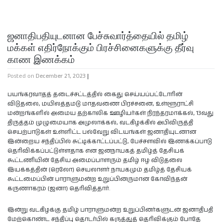
ஜனாதிபதியுடனான பேச்சுவார்த்தையில் தமிழ்
மக்கள் எதிர்நோக்கும் பிரச்சினைகளுக்கு தீர்வு
காண இணக்கம்
Posted on
December 21, 2023
|
பயங்கரவாதத் தடைச்சட்டத்தில் கைது செய்யப்பட்டோரின்
விடுதலை, மயிலத்தமடு மாதவணை பிரச்சனை, உள்ளூராட்சி
மன்றங்களில் அமைய தற்காலிக ஊழியர்கள் நிரந்தரமாக்கல், 13வது
திருத்தம் முழுமையாக அமுலாக்கல், வடகிழக்கில் அபிவிருத்தி
செயற்பாடுகள் உள்ளிட்ட பல்வேறு விடயங்கள் ஜனாதியுடனான
இன்றைய சந்திப்பில் சுட்டிக்காட்டப்பட்டு, பேச்சளவில் இணக்கப்பாடு
தெரிவிக்கப்பட்டுள்ளதாக என ஜனநாயகத் தமிழ்த் தேசியக்
கூட்டணியின் தேசிய அமைப்பாளரும் தமிழ் ஈழ விடுதலை
இயக்கத்தின் (ரெலோ) செயலாளர் நாயகமும் தமிழ்த் தேசியக்
கூட்டமைப்பின் பாராளுமன்ற உறுப்பினருமான கோவிந்தன்
கருணாகரம் (ஜனா) தெரிவித்தார்.
இன்று வடகிழக்கு தமிழ் பாராளுமன்ற உறுப்பினர்களுடன் ஜனாதிபதி
மேற்கொண்ட சந்திப்பு தொடர்பில் கருத்துத் தெரிவிக்கும் போதே