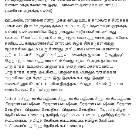
உண்மைக்கு சவாலாக இருப்பவர்களை தண்டிக்க வேண்டிய
அவசியம் அரசுக்கு உண்டு.
ஊடகவியலாளர்கள் என்று முகம் காட்டி ஊடக தர்மத்தை சிதைக்க
முகம் காட்டுபவர்களுக்கு தக்க பாடம் புகட்டும் தேவையும் அரசுக்கு
உண்டு. உண்மையிலே இந்த முகநூல் வழியாகவோ அல்லது
வட்ஸப், இன்ஸ்டாகிராம் போன்ற சமூக வலைத்தளங்களூடாகவோ,
தனிப்பட்ட காழ்புணர்ச்சியினால் பல சமூக சீர்கேடுகள் எமது
சமூகத்திலே இடம் பெறுகின்றது. குறிப்பாக சொல்லப்போனால்
குடும்பங்கள் பிரிவதும் சிலர் தற்கொலைக்கு தூண்டபடுவதற்கும்
இந்த சமூக வலைத்தளங்கள் உள்ளது. ஆனால் அரசு தன்னை
பாதுகாக்க, ஊழலை பாதுகாக்க, தனது அமைச்சரவையை
பாதுகாக்க, தனது ஆட்சியை பாதுகாக்க, பொதுவான மக்கள்
எழுச்சியை அடக்குவதாக இது இருக்க கூடாது. இதற்கேற்ப
வகையிலும் இச்சட்டங்களில் திருத்தங்கள் ஏற்பட வேண்டும். என
அவர் மேலும் தெரிவித்துள்ளார்.
Posted in
பிரதான செய்திகள்
,
பிரதான செய்திகள்
,
பிரதான செய்திகள்
,
பிரதான செய்திகள்
,
பிரதான செய்திகள்
,
பிரதான செய்திகள்
,
பிரதான
செய்திகள்
,
பிரதான செய்திகள்
,
பிரதான செய்திகள்
|
Tagged
தமிழ்த்
தேசியக் கூட்டமைப்பு
,
தமிழ்த் தேசியக் கூட்டமைப்பு
,
தமிழ்த் தேசியக்
கூட்டமைப்பு
,
தமிழ்த் தேசியக் கூட்டமைப்பு
,
தமிழ்த் தேசியக்
கூட்டமைப்பு
,
தமிழ்த் தேசியக் கூட்டமைப்பு