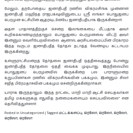
மேலும், தற்போதைய ஜனாதிபதி ரணில் விக்ரமசிங்க முன்னாள்
ஜனாதிபதி மஹிந்த ராஜபக்‌ஷவினுடைய ஸ்ரீ லங்கா பொதுஜனப்
பெரமுன கட்சியின் ஆதரவுடனேயே ஜனாதிபதியாக இருக்கின்றார்.
அதள பாதாளத்திற்குச் சென்ற இலங்கையை மீட்பதாக அவர்
கூறிக்கொண்டிருந்தாலும் பொதுஜனப் பெரமுனவை விட்டு அவர்
இன்னும் வெளியேறவில்லை. ஆனால், அரசியலமைப்பின் பிரகாரம்
இந்த வருடம் ஜனாதிபதித் தேர்தல் நடாத்த வேண்டிய கட்டாயம்
இருக்கின்றது.
உள்ளுராட்சிமன்றத் தேர்தலை ஜனாதிபதி ஒத்திவைத்தது போன்று
ஜனாதிபதித் தேர்தலை ஒத்தி வைக்க முடியாது. இந்நிலையில்
பொதுஜனப் பெரமுனவில் இருக்கின்ற பல பாராளுமன்ற
உறுப்பினர்கள் ரணில் விக்ரமசிங்கவின் பக்கமும், இன்னும் சிலர்
சஜித் பிரேமதாசவின் பக்கமும் சென்றிருக்கின்றார்கள்.
யாராக இருந்தாலும். இந்த நாட்டை மாறி மாறி ஆட்சி செய்தவர்கள்
தமிழ் மக்களுக்கு எதுவித நன்மைகளையும் செய்யவில்லை” என
தெரிவித்துள்ளார்.
Posted in Uncategorized
|
Tagged
மட்டக்களப்பு
,
ரெலோ
,
ரெலோ
,
ரெலோ
,
ரெலோ
,
ரெலோ