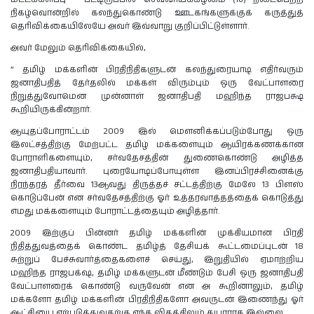
நிகழ்வொன்றில் கலந்துகொண்டு ஊடகங்களுக்குக் கருத்துத்
தெரிவிக்கையிலேயே அவர் இவ்வாறு குறிப்பிட்டுள்ளார்.
அவர் மேலும் தெரிவிக்கையில்,
” தமிழ் மக்களின் பிரதிநிதிகளுடன் கலந்துரையாடி எதிர்வரும்
ஜனாதிபதித் தேர்தலில் மக்கள் விரும்பும் ஒரு வேட்பாளரை
நிறுத்துவோமென முன்னாள் ஜனாதிபதி மஹிந்த ராஜபக்ஷ
கூறியிருக்கின்றார்.
ஆயுதப்போராட்டம் 2009 இல் மௌனிக்கப்படும்போது ஒரு
இலட்சத்திற்கு மேற்பட்ட தமிழ் மக்களையும் ஆயிரக்கணக்கான
போராளிகளையும், சர்வதேசத்தின் துணைகொண்டு அழித்த
ஜனாதிபதியாவார். புரையோடிப்போயுள்ள இனப்பிரச்சினைக்கு
நிரந்தரத் தீர்வை 13ஆவது திருத்தச் சட்டத்திற்கு மேலே 13 பிளஸ்
கொடுப்பேன் என சர்வதேசத்திற்கு ஓர் உத்தரவாத்தத்தைக் கொடுத்து
எமது மக்களையும் போராட்டத்தையும் அழித்தார்.
2009 இற்குப் பின்னர் தமிழ் மக்களின் முக்கியமான பிரதி
நிதித்துவத்தைக் கொண்ட தமிழ்த் தேசியக் கூட்டமைப்புடன் 18
சுற்றுப் பேச்சுவார்த்தைகளைச் செய்து, இறுதியில் ஏமாற்றிய
மஹிந்த ராஜபக்‌ஷ, தமிழ் மக்களுடன் மீண்டும் பேசி ஒரு ஜனாதிபதி
வேட்பாளரைக் கொண்டு வருவேன் என அ கூறினாலும், தமிழ்
மக்களோ தமிழ் மக்களின் பிரதிநிதிகளோ அவருடன் இணைந்து ஓர்
ஆட்சியை ஏற்படுத்துவதற்கு எந்த விதத்திலும் தயாராக இல்லை.