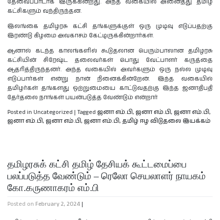
தேவைப்பாடாக இருக்கின்றது. அந்த வகையில் அனைத்து தமிழ்
கட்சிகளும் வந்திருந்தன.
இலங்கை தமிழரசு கட்சி தங்களுக்குள் ஒரு முடிவு எடுப்பதற்கு
இரண்டு கிழமை அவகாசம் கேட்டிருக்கின்றார்கள்.
ஆனால் கடந்த காலங்களில் கூடுதலான பெரும்பாலான தமிழரசு
கட்சியின் சிரேஷ்ட தலைவர்கள் பொது வேட்பாளர் கருத்தை
ஆதரித்திருந்தனர். அந்த வகையில் அவர்களும் ஒரு நல்ல முடிவு
எடுப்பார்கள் என்று நான் நினைக்கின்றேன். இந்த வகையில்
தமிழர்கள் தங்களது ஒற்றுமையை காட்டுவதற்கு இந்த ஜனாதிபதி
தேர்தலை நாங்கள் பயன்படுத்த வேண்டும் என்றார்
Posted in Uncategorized
|
Tagged
ஜனா எம்.பி
,
ஜனா எம்.பி
,
ஜனா எம்.பி
,
ஜனா எம்.பி
,
ஜனா எம்.பி
,
ஜனா எம்.பி
,
தமிழ் ஈழ விடுதலை இயக்கம்
தமிழரசுக் கட்சி தமிழ் தேசியக் கூட்டமைப்பை
பலப்படுத்த வேண்டும் – ரெலோ செயலாளர் நாயகம்
கோ.கருணாகரம் எம்.பி
Posted on
February 2, 2024
|