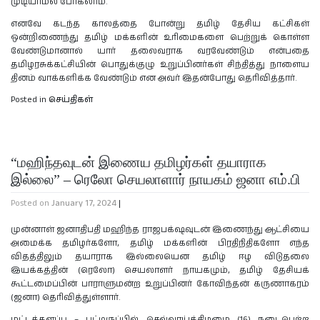
முடியாமல் போகலாம்.
எனவே கடந்த காலத்தை போன்று தமிழ் தேசிய கட்சிகள்
ஒன்றிணைந்து தமிழ் மக்களின் உரிமைகளை பெற்றுக் கொள்ள
வேண்டுமானால் யார் தலைவராக வரவேண்டும் என்பதை
தமிழரசுக்கட்சியின் பொதுக்குழு உறுப்பினர்கள் சிந்தித்து நாளைய
தினம் வாக்களிக்க வேண்டும் என அவர் இதன்போது தெரிவித்தார்.
Posted in
செய்திகள்
“மஹிந்தவுடன் இணைய தமிழர்கள் தயாராக
இல்லை” – ரெலோ செயலாளார் நாயகம் ஜனா எம்.பி
Posted on
January 17, 2024
|
முன்னாள் ஜனாதிபதி மஹிந்த ராஜபக்‌ஷவுடன் இணைந்து ஆட்சியை
அமைக்க தமிழர்களோ, தமிழ் மக்களின் பிரதிநிதிகளோ எந்த
விதத்திலும் தயாராக இல்லையென தமிழ் ஈழ விடுதலை
இயக்கத்தின் (ரெலோ) செயலாளர் நாயகமும், தமிழ் தேசியக்
கூட்டமைப்பின் பாராளுமன்ற உறுப்பினர் கோவிந்தன் கருணாகரம்
(ஜனா) தெரிவித்துள்ளார்.
மட்டக்களப்பு – பட்டிருப்பில் செவ்வாய்க்கிழமை (16) நடைபெற்ற