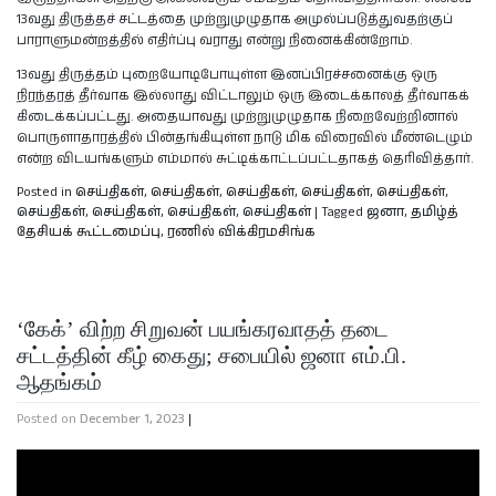
13வது திருத்தச் சட்டத்தை முற்றுமுழுதாக அமுல்ப்படுத்துவதற்குப்
பாராளுமன்றத்தில் எதிர்ப்பு வராது என்று நினைக்கின்றோம்.
13வது திருத்தம் புறையோடிபோயுள்ள இனப்பிரச்சனைக்கு ஒரு
நிரந்தரத் தீர்வாக இல்லாது விட்டாலும் ஒரு இடைக்காலத் தீர்வாகக்
கிடைக்கப்பட்டது. அதையாவது முற்றுமுழுதாக நிறைவேற்றினால்
பொருளாதாரத்தில் பின்தங்கியுள்ள நாடு மிக விரைவில் மீண்டெழும்
என்ற விடயங்களும் எம்மால் சுட்டிக்காட்டப்பட்டதாகத் தெரிவித்தார்.
Posted in
செய்திகள்
,
செய்திகள்
,
செய்திகள்
,
செய்திகள்
,
செய்திகள்
,
செய்திகள்
,
செய்திகள்
,
செய்திகள்
,
செய்திகள்
|
Tagged
ஜனா
,
தமிழ்த்
தேசியக் கூட்டமைப்பு
,
ரணில் விக்கிரமசிங்க
‘கேக்’ விற்ற சிறுவன் பயங்கரவாதத் தடை
சட்டத்தின் கீழ் கைது; சபையில் ஜனா எம்.பி.
ஆதங்கம்
Posted on
December 1, 2023
|