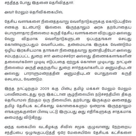
சந்தித்த போது இதனை தெரிவித்தார்.
அவர் மேலும் தெரிவிக்கையில்,
தேசிய வளங்களை நினைத்தவாறு வெளிநாடுகளுக்கு கொடுப்பதிலே
எனக்கு உடன்பாடு இல்லை. இருந்தாலும் அரசு தற்போதைய
பொருளாதார நிலைமை கருதி தேசிய வளங்களை விற்பதும் அல்லது
வேறு விதமாக வெளிநாடுகளுடன் ஒப்பந்தங்கள் செய்து
கொண்டிருப்பதும் வெளிப்படை தன்மையாக இருக்க வேண்டுமே
ஒழிய இரகசியமாக தாங்கள் நினைத்தவாறு ஜனாதிபதியோ அல்லது
சம்பந்தப்பட்ட துறை சார் அமைச்சரோ அல்லது திணைக்களங்களின்
தலைவர்களோ முடிவு எடுப்பதை ஏற்றுக் கொள்ள முடியாது. நாட்டின்
நிலைமை அருதி அதற்குரிய துறை சார்ந்தவர்களிடம் அனுமதியுடன்
அல்லது பாராளுமன்றத்தின் அனுமதியுடன் பொதுநலன் கருதி
செயல்பட வேண்டும்.
இந்த நாட்டிற்கும் 2009 க்கு பின்பு தமிழ் மக்கள் மேலும் மேலும்
பலவீனமடைத்து ஒரு இக்ட்டான சூழ்நிலையில் நடுச்சந்தியில் திக்கு
தெரியாமல் நிற்கும் ஒரு நிலையில், தற்போது இருக்கும் அனைத்து
தமிழ் தேசியக் கட்சிகளது கொள்கைகளும் ஒன்றாக இருந்தாலும்
எங்களுக்குள்ளே பிளவு பட்டு இருப்பது அது எதிரிகளுக்கு சாதகமாக
அமைந்து விடுகிறது.
அந்த வகையில் வடகிழக்கு சிவில் சமூக குழுவானது நேற்றைய
சந்திப்பை ஒழுங்குப்படுத்தி ஒரே மேசையிலே தேசியக் கட்சிகளை