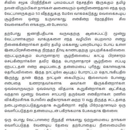
சிவில் சமூக பிரதிநிதிகள் புலம்பெயர் தேசத்தில் இருக்கும் தமிழ்
நலன் விரும்பிகள் நாங்கள் அனைவரும் ஒன்றிணைந்தால் எந்த ஒரு
வேட்பாளருக்கும் 50 வீதத்துக்கு மேலே வாக்கெடுத்து வெல்லக்கூடிய
சூழ்நிலை ஒன்று உருவாகாது என்கின்ற நேரத்திலே சில
வேளைகளில் எங்களுடன் பேசலாம்.
தற்போது ஜனாதிபதியாக வருவதற்கு ஆசைப்பட்டு மூன்று
வேட்பாளர்களும் வாக்குகளை எந்த வழியில் பெறலாம் என்று
நினைக்கின்றார்கள் தவிர தமிழ் மக்களது புரையோடிப் போய் உள்ள
இனப்பிரச்சினைக்கு நிரந்தர தீர்வு காண்பதற்கு முயற்சிக்கவில்லை.
ஏற்பட்டிருக்கும் பொருளாதார சூழ்நிலையை காட்டி பிரச்சாரம்
செய்கின்றார்களே தவிர இந்த பொருளாதாரச் சூழ்நிலை எப்படி
ஏற்பட்டதன் என்ற அடிப்படைத் தன்மையை புரிந்து கொள்வதாக
தெரியவில்லை. இந்த நாட்டிலே ஆயுதப் போராட்டம் தொடங்கியதில்
இருந்து தான் இந்த நாட்டின் கையிருப்பு இல்லாமல் போனது
என்பதை உணராதவர்களாக அவர்கள் இருக்கின்றார்கள்.
ஒவ்வொருவரும் ஒவ்வொரு விதமாக கூறுகின்றார்கள். ஆட்சிக்கு
வந்தால் மூன்று வேலை சாப்பாடு தருவேன் என்கிறார்கள். ரணில்
விக்கிரமசிங்க போலீஸ் அதிகாரங்கள் அற்ற 13 வது திருத்த சட்டத்தை
நடைமுறைப்படுத்துவதாக கூறுகின்றார். சஜித் பிரேமதாசாவும் ஒரு
வெளிப்படுத்தல் தன்மையுடன் பகிரங்கமாக பேசுவதாக இல்லை.
ஒரு பொது வேட்பாளரை நிறுத்தி எங்களது ஒற்றுமையை நாங்கள்
வெளிப்படுத்த வேண்டிய தேவை தற்போதைய நிலைமையில்