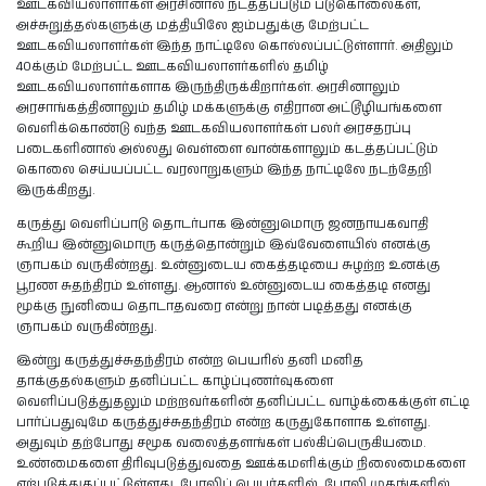
ஊடகவியலாளர்கள் அரசினால் நடத்தப்படும் படுகொலைகள்,
அச்சுறுத்தல்களுக்கு மத்தியிலே ஐம்பதுக்கு மேற்பட்ட
ஊடகவியலாளர்கள் இந்த நாட்டிலே கொல்லப்பட்டுள்ளார். அதிலும்
40க்கும் மேற்பட்ட ஊடகவியலாளர்களில் தமிழ்
ஊடகவியலாளர்களாக இருந்திருக்கிறார்கள். அரசினாலும்
அரசாங்கத்தினாலும் தமிழ் மக்களுக்கு எதிரான அட்டூழியங்களை
வெளிக்கொண்டு வந்த ஊடகவியலாளர்கள் பலர் அரசதரப்பு
படைகளினால் அல்லது வெள்ளை வான்களாலும் கடத்தப்பட்டும்
கொலை செய்யப்பட்ட வரலாறுகளும் இந்த நாட்டிலே நடந்தேறி
இருக்கிறது.
கருத்து வெளிப்பாடு தொடர்பாக இன்னுமொரு ஜனநாயகவாதி
கூறிய இன்னுமொரு கருத்தொன்றும் இவ்வேளையில் எனக்கு
ஞாபகம் வருகின்றது. உன்னுடைய கைத்தடியை சுழற்ற உனக்கு
பூரண சுதந்திரம் உள்ளது. ஆனால் உன்னுடைய கைத்தடி எனது
மூக்கு நுனியை தொடாதவரை என்று நான் படித்தது எனக்கு
ஞாபகம் வருகின்றது.
இன்று கருத்துச்சுதந்திரம் என்ற பெயரில் தனி மனித
தாக்குதல்களும் தனிப்பட்ட காழ்ப்புணர்வுகளை
வெளிப்படுத்துதலும் மற்றவர்களின் தனிப்பட்ட வாழ்க்கைக்குள் எட்டி
பார்ப்பதுவுமே கருத்துச்சுதந்திரம் என்ற கருதுகோளாக உள்ளது.
அதுவும் தற்போது சமூக வலைத்தளங்கள் பல்கிப்பெருகியமை.
உண்மைகளை திரிவுபடுத்துவதை ஊக்கமளிக்கும் நிலைமைகளை
ஏற்படுத்துதப்பட்டுள்ளது. போலிப் பெயர்களில், போலி முகங்களில்