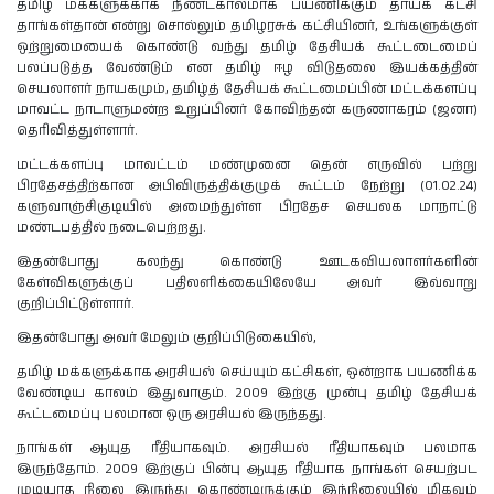
தமிழ் மக்களுக்காக நீண்டகாலமாக பயணிக்கும் தாய்க் கட்சி
தாங்கள்தான் என்று சொல்லும் தமிழரசுக் கட்சியினர், உங்களுக்குள்
ஒற்றுமையைக் கொண்டு வந்து தமிழ் தேசியக் கூட்டடைமைப்
பலப்படுத்த வேண்டும் என தமிழ் ஈழ விடுதலை இயக்கத்தின்
செயலாளர் நாயகமும், தமிழ்த் தேசியக் கூட்டமைப்பின் மட்டக்களப்பு
மாவட்ட நாடாளுமன்ற உறுப்பினர் கோவிந்தன் கருணாகரம் (ஜனா)
தெரிவித்துள்ளார்.
மட்டக்களப்பு மாவட்டம் மண்முனை தென் எருவில் பற்று
பிரதேசத்திற்கான அபிவிருத்திக்குழுக் கூட்டம் நேற்று (01.02.24)
களுவாஞ்சிகுடியில் அமைந்துள்ள பிரதேச செயலக மாநாட்டு
மண்டபத்தில் நடைபெற்றது.
இதன்போது கலந்து கொண்டு ஊடகவியலாளர்களின்
கேள்விகளுக்குப் பதிலளிக்கையிலேயே அவர் இவ்வாறு
குறிப்பிட்டுள்ளார்.
இதன்போது அவர் மேலும் குறிப்பிடுகையில்,
தமிழ் மக்களுக்காக அரசியல் செய்யும் கட்சிகள், ஒன்றாக பயணிக்க
வேண்டிய காலம் இதுவாகும். 2009 இற்கு முன்பு தமிழ் தேசியக்
கூட்டமைப்பு பலமான ஒரு அரசியல் இருந்தது.
நாங்கள் ஆயுத ரீதியாகவும். அரசியல் ரீதியாகவும் பலமாக
இருந்தோம். 2009 இற்குப் பின்பு ஆயுத ரீதியாக நாங்கள் செயற்பட
முடியாத நிலை இருந்து கொண்டிருக்கும் இந்நிலையில் மிகவும்