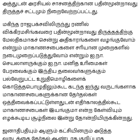
அத்துடன் அரசியல் சாசனத்திற்கான பதின்மூன்றாவது
திருத்தச் சட்டமும் நிறைவேற்றப்பட்டது.
மகிந்த ராஜபக்சவிலிருந்து ரணில்
விக்கிரமசிங்கவரை பதின்மூன்றாவது திருத்தத்திற்கு
மேலதிகமாகச் சென்று அதிகாரங்களை வழங்குவோம்
என்றும் மாகாணசபைகளை சரியான முறைகளில்
நடைமுறைப்படுத்துவோம் என்றும் ஐ.நா.
செயலாளருக்கும் ஐ.நா. மனித உரிமைகள்
பேரவைக்கும் இந்திய தலைவர்களுக்கும்
பல்வேறுபட்ட உறுதிமொழிகளைக்
கொடுத்தபொழுதிலும்கூட கடந்த ஐந்து வருடங்களாக
மாகாணசபைகளுக்கான தேர்தல்கள்
ஒத்திவைக்கப்பட்டுள்ளதுடன் எதிர்காலத்தில்கூட
மாகாணசபைகள் இயங்குமா என்ற கேள்வியும்
எழக்கூடிய சூழ்நிலை இன்று தோன்றியிருக்கின்றது.
ஜனாதிபதியும் ஆளும் கட்சியினரும் அடுத்த
வருடத்தை தேர்தல் ஆண்டாக குறிப்பாக