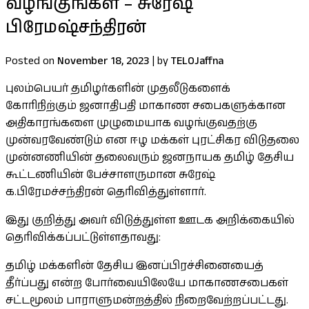
வழங்குங்கள் – சுரேஷ்
பிரேமஷ்சந்திரன்
Posted on
November 18, 2023
|
by
TELOJaffna
புலம்பெயர் தமிழர்களின் முதலீடுகளைக்
கோரிநிற்கும் ஜனாதிபதி மாகாண சபைகளுக்கான
அதிகாரங்களை முழுமையாக வழங்குவதற்கு
முன்வரவேண்டும் என ஈழ மக்கள் புரட்சிகர விடுதலை
முன்னணியின் தலைவரும் ஜனநாயக தமிழ் தேசிய
கூட்டணியின் பேச்சாளருமான சுரேஷ்
க.பிரேமச்சந்திரன் தெரிவித்துள்ளார்.
இது குறித்து அவர் விடுத்துள்ள ஊடக அறிக்கையில்
தெரிவிக்கப்பட்டுள்ளதாவது:
தமிழ் மக்களின் தேசிய இனப்பிரச்சினையைத்
தீர்ப்பது என்ற போர்வையிலேயே மாகாணசபைகள்
சட்டமூலம் பாராளுமன்றத்தில் நிறைவேற்றப்பட்டது.