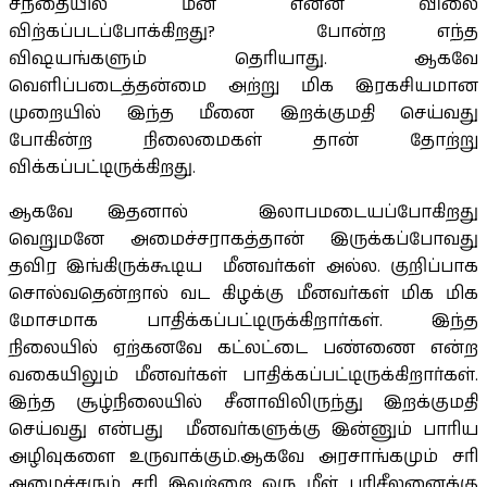
சந்தையில் மீன் என்ன விலை
விற்கப்படப்போக்கிறது? போன்ற எந்த
விஷயங்களும் தெரியாது. ஆகவே
வெளிப்படைத்தன்மை அற்று மிக இரகசியமான
முறையில் இந்த மீனை இறக்குமதி செய்வது
போகின்ற நிலைமைகள் தான் தோற்று
விக்கப்பட்டிருக்கிறது.
ஆகவே இதனால் இலாபமடையப்போகிறது
வெறுமனே அமைச்சராகத்தான் இருக்கப்போவது
தவிர இங்கிருக்கூடிய மீனவர்கள் அல்ல. குறிப்பாக
சொல்வதென்றால் வட கிழக்கு மீனவர்கள் மிக மிக
மோசமாக பாதிக்கப்பட்டிருக்கிறார்கள். இந்த
நிலையில் ஏற்கனவே கட்லட்டை பண்ணை என்ற
வகையிலும் மீனவர்கள் பாதிக்கப்பட்டிருக்கிறார்கள்.
இந்த சூழ்நிலையில் சீனாவிலிருந்து இறக்குமதி
செய்வது என்பது மீனவர்களுக்கு இன்னும் பாரிய
அழிவுகளை உருவாக்கும்.ஆகவே அரசாங்கமும் சரி
அமைச்சரும் சரி இவற்றை ஒரு மீள் பரிசீலனைக்கு