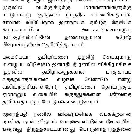
வெளியிட்டுவரும் ஜனாதிபதி ரணில் விக்கிரமசிங்க,
முதலில் வடக்கு,கிழக்கு மாகாணங்களுக்கு
மட்டுமாவது தேர்தலை நடத்திக் காண்பிக்குமாறு
சாவால் விடுப்பதாக ஜனநாயக தமிழ்த் தேசியக்
கூட்டமைப்பின் ஊடகப்பேச்சாளரும்,
ஈ.பி.ஆர்.எல்.எப்.இன் தலைவருமான சுரேஷ்
பிரேமச்சந்திரன் தெரிவித்துள்ளார்.
புலம்பெயர் தமிழர்களை முதலீடு செய்யுமாறு
அழைப்பு விடுக்கும் ஜனாதிபதி ரணில் விக்கிரமசிங்க
முதலில் தமிழர்களுக்கான பாதுகாப்பு
உத்தரவாதங்களை வழங்க வேண்டும் என்று
வலியுறுத்தியுள்ளதோடு தமிழர்களை தொடர்ந்தும்
ஏமாற்றும் வகையில் கருத்துக்களை பகிர்வதை
தவிர்க்குமாறும் கேட்டுக்கொண்டுள்ளார்.
ஜனாதிபதி ரணில் விக்கிரமசிங்க வடக்கிற்கான
நான்கு நாள் விஜயம் மேற்கொண்டுள்ள நிலையில்,
13ஆவது திருத்தச்சட்டமானது பொருளாதாரத்தினை