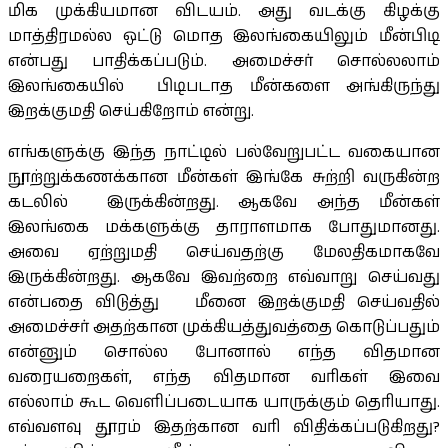
மிக முக்கியமான விடயம். அது வடக்கு கிழக்கு
மாத்திரமல்ல ஒட்டு மொத இலங்கையிலும் மீன்பிடி
என்பது பாதிக்கப்படும். அமைச்சர் சொல்லலாம்
இலங்கையில் பிடிபடாத மீன்களை அங்கிருந்து
இறக்குமதி செய்கிறோம் என்று.
எங்களுக்கு இந்த நாட்டில் பல்வேறுபட்ட வகையான
நூற்றுக்கணக்கான மீன்கள் இங்கே சுற்றி வருகின்ற
கடலில் இருக்கின்றது. ஆகவே அந்த மீன்கள்
இலங்கை மக்களுக்கு தாராளமாக போதுமானது.
அவை ஏற்றுமதி செய்வதற்கு மேலதிகமாகவே
இருக்கின்றது. ஆகவே இவற்றை எவ்வாறு செய்வது
என்பதை விடுத்து மீனை இறக்குமதி செய்வதில்
அமைச்சர் அதற்கான முக்கியத்துவத்தை கொடுப்பதும்
என்னும் சொல்ல போனால் எந்த விதமான
வரையறைகள், எந்த விதமான வரிகள் இவை
எல்லாம் கூட வெளிப்படையாக யாருக்கும் தெரியாது.
எவ்வளவு தூரம் இதற்கான வரி விதிக்கப்படுகிறது?