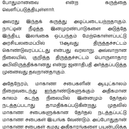
போதுமானவை என்ற கருத்தை
வெளிப்படுத்தியுள்ளார்.
அவரது இந்தக் கருத்து அடிப்படையற்றதாகும்.
நாட்டின் நீடித்த இனமுரண்பாடுகளை அடுத்தே
இந்திய, இலங்கை ஒப்பந்தம் மேற்கொள்ளப்பட்டு
அரசியலமைப்பில் 13ஆவது திருத்தச்சட்டம்
கொண்டுவரப்பட்டது என்பது வரலாறு. அவ்வாறான
நிலையில், குறித்த திருத்தச்சட்டம் பொருளாதார
அபிவிருத்திக்கானது என்று ஜனாதிபதி அர்த்தப்படுத்த
முனைவது தவறானதாகும்.
அதேநேரம், மாகாண சபைகளின் ஆயுட்காலம்
நிறைவடைந்து ஐந்தாண்டுகளுக்கும் அதிகமான
காலம் கடந்த நிலையில் இன்னமும் தேர்தல்
நடத்தப்படாது தாமதிக்கப்படுகின்றது. முதலில்
மாகாண சபைகளுக்கான தேர்தல் நடத்தப்பட்டு
மாகாண சபைகள் இயங்க வேண்டும். அப்போதுதான்
மாகாண சபைகள் தமது அதிகாரங்களை பயன்படுத்த