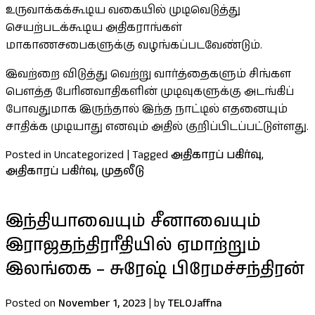
உருவாக்கக்கூடிய வகையில் முடிவெடுத்து
செயற்படக்கூடிய அதிகராங்கள்
மாகாணசபைகளுக்கு வழங்கப்படவேண்டும்.
இவற்றை விடுத்து வெற்று வார்த்தைகளும் சிங்கள
பௌத்த பேரினவாதிகளின் முடிவுகளுக்கு அடங்கிப்
போவதுமாக இருந்தால் இந்த நாட்டில் எதனையும்
சாதிக்க முடியாது எனவும் அதில் குறிப்பிடப்பட்டுள்ளது.
Posted in Uncategorized
|
Tagged
அதிகாரப் பகிர்வு
,
அதிகாரப் பகிர்வு
,
முதலீடு
இந்தியாவையும் சீனாவையும்
இராஜதந்திரரீதியில் ஏமாற்றும்
இலங்கை – சுரேஷ் பிரேமச்சந்திரன்
Posted on
November 1, 2023
|
by
TELOJaffna