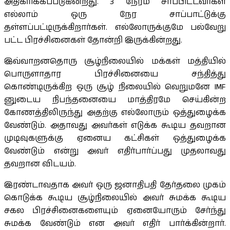
அதிகரிக்கப்படுகின்றது. 3 நேரம் சாப்பிட்டவர்கள்
எல்லாம் ஒரு நேர சாப்பாட்டுக்கு
தள்ளப்பட்டிருக்கிறார்கள். எல்லோருக்குமே பல்வேறு
பட்ட பிரச்சினைகள் தோன்றி இருக்கின்றது.
இவ்வாறனதொரு சூழ்நிலையில் மக்கள் மத்தியில்
பொருளாதார பிரச்சினையை சந்தித்து
கொண்டிருக்கிற ஒரு சூழ் நிலையில் வெறுமனே IMF
னுடைய நிபந்தனையை மாத்திரமே செய்கின்ற
கோணத்திலிருந்து அதற்கு எல்லோரும் ஒத்துழைக்க
வேண்டும். அதாவது அவர்கள் எடுக்க கூடிய தவறான
முடிவுகளுக்கு ஏனைய கட்சிகள் ஒத்துழைக்க
வேண்டும் என்று அவர் எதிர்பார்ப்பது முதலாவது
தவறான விடயம்.
இரண்டாவதாக அவர் ஒரு ஜனாதிபதி தேர்தலை முகம்
கொடுக்க கூடிய சூழ்நிலையில் அவர் சுமக்க கூடிய
சகல பிரச்சினைகளையும் ஏனையோரும் சேர்ந்து
சுமக்க வேண்டும் என அவர் எதிர் பார்க்கின்றார்.