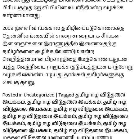
இணைந்த வடகிழக்கு மாகாணங்களை சட்டரீதியாக
பிரிப்பதற்கு ஐே.வி.பியின் உயர்நீதிமன்ற வழக்கே
காரணமானது.
2009 முள்ளிவாய்க்கால் தமிழினப்படுகொலைக்கு
தென்னிலங்கையில் சாரை சாரையாக சிங்கள
இளைஞர்களை இராணுத்தில் இணைவதற்கு
தமிழர்களை அழிக்க வேண்டும் என்ற
வெறித்தனமான பிரசாரத்தை மேற்கொண்டதுடன்
யுத்த வெற்றியை ராஐபக்ச குடும்பத்துடன் பாற்சோறு
வழங்கி கொண்டாடியது தாங்கள் தமிழர்களுக்கு
செய்த தவறு.
Posted in Uncategorized
|
Tagged
தமிழ் ஈழ விடுதலை
இயக்கம்
,
தமிழ் ஈழ விடுதலை இயக்கம்
,
தமிழ் ஈழ
விடுதலை இயக்கம்
,
தமிழ் ஈழ விடுதலை இயக்கம்
,
தமிழ் ஈழ விடுதலை இயக்கம்
,
தமிழ் ஈழ விடுதலை
இயக்கம்
,
தமிழ் ஈழ விடுதலை இயக்கம்
,
தமிழ் ஈழ
விடுதலை இயக்கம்
,
தமிழ் ஈழ விடுதலை இயக்கம்
,
மக்கள் விடுதலை முன்னணி
,
யாழ்ப்பாணம்