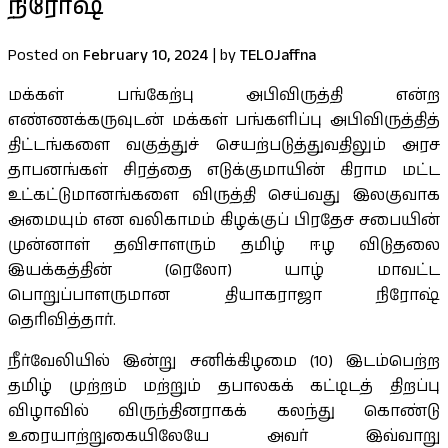
நிரோஷ்
Posted on
February 10, 2024
|
by
TELOJaffna
மக்கள் பங்கேற்பு அபிவிருத்தி என்ற
எண்ணக்கருவுடன் மக்கள் பங்களிப்பு அபிவிருத்தித்
திட்டங்களை வகுத்துச் செயற்படுத்துவதிலும் அரச
தாபனங்கள் சிரத்தை எடுக்குமாயின் கிராம மட்ட
உட்கட்டுமானங்களை விருத்தி செய்வது இலகுவாக
அமையும் என வலிகாமம் கிழக்குப் பிரதேச சபையின்
முன்னாள் தவிசாளரும் தமிழ் ஈழ விடுதலை
இயக்கத்தின் (ரெலோ) யாழ் மாவட்ட
பொறுப்பாளருமான தியாகராஜா நிரோஷ்
தெரிவித்தார்.
நீர்வேலியில் இன்று சனிக்கிழமை (10) இடம்பெற்ற
தமிழ் முற்றம் மற்றும் தபாலகக் கட்டிடத் திறப்பு
விழாவில் விருந்தினராகக் கலந்து கொண்டு
உரையாற்றுகையிலேயே அவர் இவ்வாறு