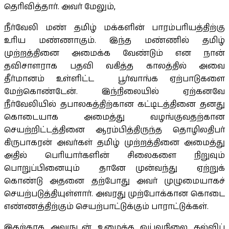
தெரிவித்தார். அவர் மேலும்,
நீர்வேலி மண் தமிழ் மக்களின் பாரம்பரியத்திற்கு
உரிய மண்ணாகும். இந்த மண்ணில் தமிழ்
முற்றத்தினை அமைக்க வேண்டும் என நான்
தவிசாளராக பதவி வகித்த காலத்தில் அவை
தீர்மானம் உள்ளிட்ட பூர்வாங்க ஏற்பாடுகளை
மேற்கொண்டேன். இந்நிலையில் ஏற்கனவே
நீர்வேலியில் தபாலகத்திற்கான கட்டிடத்தினை தனது
கொடையாக அமைத்து வழங்குவதற்கான
செயற்றிட்டத்தினை ஆரம்பித்திருந்த தொழிலதிபர்
கிருபாகரன் அவர்கள் தமிழ் முற்றத்தினை அமைத்து
அதில் பெரியார்களின் சிலைகளை நிறுவும்
பொறுப்பினையும் தானே முன்வந்து ஏற்றுக்
கொண்டு அதனை தற்போது அவர் முழுமையாகச்
செயற்படுத்தியுள்ளார். அவரது முற்போக்கான கொடை
எண்ணத்திற்கும் செயற்பாட்டுக்கும் பாராட்டுக்கள்.
இதற்காக அவருடன் உழைத்த ஓய்வுநிலை கல்விப்