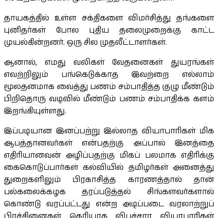
தாயகத்தில் உள்ள சக்திகளை விமர்சித்து தங்களை
புனிதர்கள் போல புதிய தலைமுறைக்கு காட்ட
முயல்கின்றனர். ஒரு சில முதலீட்டாளர்கள்.
ஆனால், எமது வலிகள் வேதனைகள் துயரங்கள்
எவற்றிலும் பங்கெடுக்காத இவற்றை எல்லாம்
மூலதனமாக வைத்து பணம் சம்பாதித்த குழு மீண்டும்
பிறிதொரு வடிவில் மீண்டும் பணம் சம்பாதிக்க களம்
இறங்கியுள்ளது.
இப்படியான இனப்பற்று இல்லாத வியாபாரிகள் மிக
ஆபத்தானவர்கள் என்பதற்கு அப்பால் இனத்தை
எதிரியானவன் அழிப்பதற்கு மிகப் பலமாக எதிரிக்கு
கைகொடுப்பார்கள் கல்வியில் தமிழர்கள் அனைத்து
துறைகளிலும் பிரகாசித்த காரணத்தால் தான்
பல்கலைக்கழக தரப்படுத்தல் சிங்களவர்களால்
கொண்டு வரப்பட்டது என்ற அடிப்படை வரலாற்றுப்
பிரச்சினைகள் தெரியாத விபச்சார வியாபாரிகள்