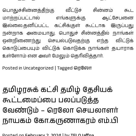
பொதுச்சின்னத்திற்கு வீட்டுச் சின்னம் கூட
மாற்றப்பட்டால் எங்களுக்கு ஆட்சேபனை
இல்லை.தனிப்பட்ட கட்சிக்குள் கூட்டாக இருப்பது
நன்றாக அமையாது. பொதுச் சின்னத்தில் நாங்கள்
ஒன்றிணைந்து செயல்படுவதற்கு எந்த விட்டுக்
கொடுப்பையும் விட்டுக் கொடுக்க நாங்கள் தயாராக
உள்ளோம் என அவர் மேலும் தெரிவித்தார்.
Posted in Uncategorized
|
Tagged
ரெலோ
தமிழரசுக் கட்சி தமிழ் தேசியக்
கூட்டமைப்பை பலப்படுத்த
வேண்டும் – ரெலோ செயலாளர்
நாயகம் கோ.கருணாகரம் எம்.பி
Posted on
February 2, 2024
|
by
TELOJaffna