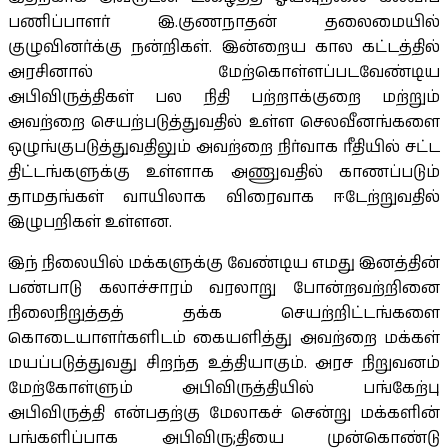
பணிப்பாளர் இ.குணநாதன் தலைமையில்
குழுவினர்க்கு நன்றிகள். இன்றைய கால கட்டத்தில்
அரசினால் மேற்கொள்ளப்படவேண்டிய
அபிவிருத்திகள் பல நிதி பற்றாக்குறை மற்றும்
அவற்றை செயற்படுத்துவதில் உள்ள செலவீனங்களை
ஒழுங்குபடுத்துவதிலும் அவற்றை நிர்வாக ரீதியில் சட்ட
திட்டங்களுக்கு உள்ளாக அணுவதில் காணப்படும்
தாமதங்கள் வாயிலாக விரைவாக ஈடேற்றுவதில்
இழுபறிகள் உள்ளன.
இந் நிலையில் மக்களுக்கு வேண்டிய எமது இனத்தின்
பண்பாடு கலாச்சாரம் வரலாறு போன்றவற்றினை
நிலைநிறுத்தத் தக்க செயற்றிட்டங்களை
கொடையாளர்களிடம் கையளித்து அவற்றை மக்கள்
மயப்படுத்துவது சிறந்த உத்தியாகும். அரச நிறுவனம்
மேற்கோள்ளும் அபிவிருத்தியில் பங்கேற்பு
அபிவிருத்தி என்பதற்கு மேலாகச் சென்று மக்களின்
பங்களிப்பாக அபிவிரு;தியை முன்கொண்டு