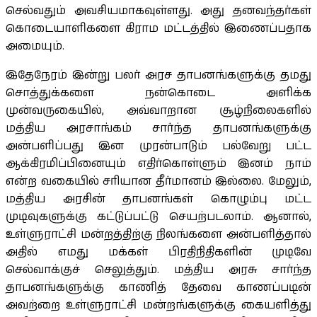
செல்வதும் அவசியமாகவுள்ளது. அது தனவந்தர்கள்
கொடையாளிகளை கிராம மட்டத்தில் இணைப்பதாக
அமையும்.
இதேநேரம் இன்று பலர் அரச தாபனங்களுக்கு தமது
சொத்துக்களை நன்கொடை அளிக்க
முன்வருகையில், அவ்வாறான சூழ்நிலைகளில்
மத்திய அரசாங்கம் சார்ந்த தாபனங்களுக்கு
அன்பளிப்பது இன முரன்பாடும் பல்வேறு பட்ட
ஆக்கிரமிப்பினையும் எதிர்கொள்ளும் இனம் நாம்
என்ற வகையில் சரியான தீர்மானம் இல்லை. மேலும்,
மத்திய அரசின் தாபனங்கள் கொழும்பு மட்ட
முடிவுகளுக்கு கட்டுப்பட்டு செயற்படலாம். ஆனால்,
உள்ளுராட்சி மன்றத்திற்கு நிலங்களை அன்பளித்தால்
அதில் எமது மக்கள் பிரதிநிதிகளின் முடிவே
செல்வாக்குச் செலுத்தும். மத்திய அரசு சார்ந்த
தாபனங்களுக்கு காணித் தேவை காணப்படின்
அவற்றை உள்ளுராட்சி மன்றங்களுக்கு கையளித்து