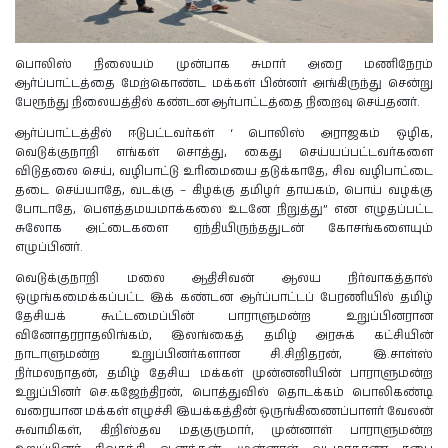
பொலிஸ் நிலையம் முன்பாக சுமார் அரை மணிநேரம்
ஆர்ப்பாட்டத்தை மேற்கொண்ட மக்கள் பின்னர் அங்கிருந்து சென்று
பேரூந்து நிலையத்தில் கண்டன ஆர்பாட்டத்தை நிறைவு செய்தனர்.
ஆர்ப்பாட்டத்தில் ஈடுபட்டவர்கள் ‘ பொலிஸ் அராஜகம் ஒழிக,
வெடுக்குநாறி எங்கள் சொத்து, கைது செய்யப்பட்டவர்களை
விடுதலை செய், வழிபாட்டு உரிமையை தடுக்காதே, சிவ வழிபாட்டை
தடை செய்யாதே, வடக்கு – கிழக்கு தமிழர் தாயகம், பொய் வழக்கு
போடாதே, பௌத்தமயமாக்கலை உடனே நிறுத்து” என எழுதப்பட்ட
சுலோக அட்டைகளை ஏந்தியிருந்ததுடன் கோசங்களையும்
எழுப்பினர்.
வெடுக்குநாறி மலை ஆதிசிவன் ஆலய நிர்வாகத்தால்
ஒழுங்கமைக்கப்பட்ட இக் கண்டன ஆர்ப்பாட்டப் பேரணியில் தமிழ்
தேசியக் கூட்டமைப்பின் பாராளுமன்ற உறுப்பினரான
வினோதரராதலிங்கம், இலங்கைத் தமிழ் அரசுக் கட்சியின்
நாடாளுமன்ற உறுப்பினர்களான சி.சிறிதரன், இ.சாள்ஸ்
நிர்மலநாதன், தமிழ் தேசிய மக்கள் முன்னனியின் பாராளுமன்ற
உறுப்பினர் செ.கஜேந்திரன், பொத்துவில் தொடக்கம் பொலிகண்டி
வரையான மக்கள் எழுச்சி இயக்கத்தின் ஒருங்கிணைப்பாளர் வேலன்
சுவாமிகள், கிறிஸ்தவ மதகுருமார், முன்னாள் பாராளுமன்ற