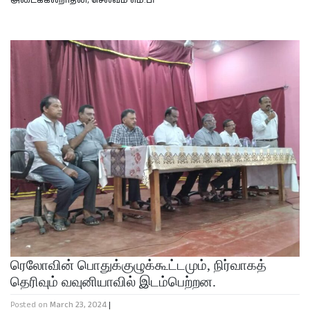
அடைக்கலநாதன்
,
செல்வம் எம்.பி
ரெலோவின் பொதுக்குழுக்கூட்டமும், நிர்வாகத்
தெரிவும் வவுனியாவில் இடம்பெற்றன.
Posted on
March 23, 2024
|