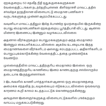
ஏறக்குறைய 50 சதவீத நிதி ஒதுக்குகைகளுக்கன
வேலைத்திட்டங்கள் நடந்தேறியுள்ளன. கிளிநொச்சி மாவட்டத்தில்
சர்வதேச தரத்திலான விளையாட்டு மைதான பணிகள் 9
வருடங்களுக்கு முன்னர் ஆரம்பிக்கப்பட்டது.
வவுனியா மாவட்டத்திலும் இதே போன்றே ஓமந்தையில் இருக்கின்ற
பொது மைதானபணிகள் ஏறக்குறைய பூர்த்தியாகி விட்டது. ஆனால்
மின்சார இணைப்பு இன்னும் வழங்கப்படவில்லை.
அதனால் வீரர்களுக்கும் பொதுமக்களுக்கும் அந்த மைதானம்
இன்னும் கையளிக்கப்படவில்லை. ஆகவே உடனடியாக இந்த
மைதானங்களை வீரர்களிடம் அல்லது சம்பந்தப்பட்ட அதிகாரிகளிடம்
பொறுப்புக்கொடுக்கின்ற வேலைத்திட்டத்தை முன்னெடுக்க
வேண்டும்.
முல்லைத்தீவில் மாவட்டத்திற்குரிய மைதானம் இல்லை. ஒரு
மைதானத்திற்குரிய காணியை இனம் காண்பதற்கு எல்லோருமே
தடையாக இருந்துள்ளார்கள்.
3 இடங்களில் காணி பார்த்தார்கள் ஆனால் ஒரு மைதானத்தை
அமைக்க எந்தவித நடவடிக்கையும் எடுக்கப்படவில்லை ஒவ்வொரு
காரணம் கூறி காலம் கடத்தப்பட்டுக் கொண்டிருக்கின்றது.
அங்குள்ள இளைஞர்களுக்கு விளையாட்டுக்களில் பங்கேற்கும்
வாய்ப்பு மறுக்கப்படுகின்றது.