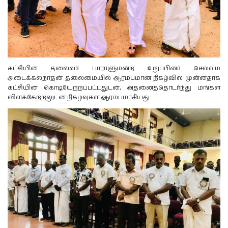
கட்சியின் தலைவர் பாராளுமன்ற உறுப்பினர் செல்வம்
அடைக்கலநாதன் தலைமையில் ஆரம்பமான நிகழ்வில் முன்னதாக
கட்சியின் கொடியேற்றப்பட்டதுடன், அதனைத்தொடர்ந்து மங்கள
விளக்கேற்றலுடன் நிகழ்வுகள் ஆரம்பமாகியது.