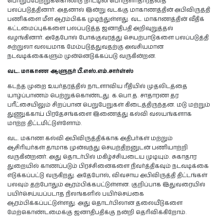
பொறுப்பேற்றுக்கொண்டு நாட்டின் பொருளாதாரத்தை
பலப்படுத்தினார். அதனால் இன்று வடக்கு மாகாணத்தின் அபிவிருத்தி
பணிகளை மீள ஆரம்பிக்க முடிந்துள்ளது. வட. மாகாணத்தின் வீதிக்
கட்டமைப்புக்களை பலப்படுத்த ஜனாதிபதி அறிவுறுத்தல்
வழங்கினார். அதேபோல் போக்குவரத்து செயற்பாடுகளை பலப்படுத்தி
சுற்றுலா வலயமாக மேம்படுத்துவதற்கு அவசியமான
நடவடிக்கைகளும் முன்னெடுக்கப்படு வருகின்றன.
வட. மாகாண ஆளுநர் பீ.எஸ்.எம்.சார்ள்ஸ்
கடந்த முறை உயர்தரத்தில் நாடளாவிய ரீதியில் முதலிடத்தை
யாழ்ப்பாணம் பெற்றுக்கொண்டது. க.பொ.த. சாதாரண தர
பரீட்சையிலும் சிறப்பான பெறுபேறுகள் கிடைத்திருந்தன. மடு மற்றும்
துணுக்காய் பிரதேசங்களை இணைத்து கல்வி வலயங்களாக
மாற்ற திட்டமிட்டுள்ளோம்.
வட. மகாண கல்வி அபிவிருத்திக்காக அதிபர்கள் மற்றும்
ஆசிரியர்கள் தாமாக முன்வந்து செயற்திறனுடன் பணியாற்றி
வருகின்றனர். அது தொடர்பில் மகிழ்ச்சியடைய முடியும். சுகாதார
துறையில் காணப்படும் பிரச்சினைகளை நிவர்த்திகவும் நடவடிக்கை
எடுக்கப்பட்டு வருகிறது. அதேபோல், விவசாய அபிவிருத்தி திட்டங்கள்
பலவும் தற்போதும் ஆரம்பிக்கபட்டுள்ளன. குறிப்பாக இதுவரையில்
பயிர்செய்யப்படாத நிலங்களில் பயிர்செய்கை
ஆரம்பிக்கப்பட்டுள்ளது. அது தொடர்பிலான தலையீடுகளை
மேற்கொண்டமைக்கு ஜனாதிபதிக்கு நன்றி தெரிவிக்கிறோம்.