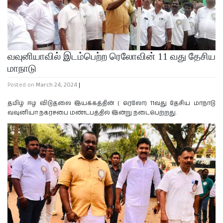
வவுனியாவில் இடம்பெற்ற ரெலோவின் 11 வது தேசிய
மாநாடு
Posted on
March 24, 2024
|
தமிழ் ஈழ விடுதலை இயக்கத்தின் ( ரெலோ) 11வது தேசிய மாநாடு
வவுனியா நகரசபை மண்டபத்தில் இன்று நடைபெற்றது.