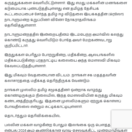
கருத்துக்களை வெளியிட்டுள்ளார். இது எமது மக்களின் மனங்களை
கடுமையாக புண்படுத்தியுள்ளது என தமிழ்த் தேசியக்
கூட்டமைப்பைச் சேர்ந்த தமிழ் ஈழ விடுதலை இயக்கத்தின் (ரெலோ)
நாடாளுமன்ற உறுப்பினர் வினோ நோகராதலிங்கம்
தெரிவித்துள்ளார்.
நாடாளுமன்றத்தில் இன்றையதினம் இடம்பெற்ற அமர்வில் கலந்து
கொண்டு கருத்து வெளியிடும் போதே அவர் மேற்கண்வடாறு
குறிப்பிட்டார்.
இந்துக்கள் பெரிதும் போற்றுகின்ற, மதிக்கின்ற, ஆலயங்களில்
மதிக்கப்படுகின்ற பரதநாட்டிய கலையை அந்த மௌலவி மிகவும்
கேவலப்படுத்தியுள்ளார்.
இது மிகவும் வேதனையான விடயம். நாங்கள் சக மதத்தவரின்
கலாசாரத்தை மதிக்கத் தெரிந்திருக்க வேண்டும்.
நாங்கள் முஸ்லிம் தமிழ் சமூகத்தினர் ஒன்றாக வாழ்ந்து
கொண்டிருக்கும் நிலையில், இந்த மௌலவியின் கருத்து மிகவும்
கண்டனத்திற்குரியது. இதனை முஸ்லிம்களும் ஏற்றுக் கொள்ளப்
போவதில்லை என்றும் சுட்டிக்காட்டியுள்ளார்.
தொடர்ந்தும் தெரிவிக்கையில்,
பல்லின மக்கள் வாழ்கின்ற போதும் இலங்கை ஒரு பெளத்த நாடு
என்பது 2024 ஆம் ஆண்டுக்கான வரவு-செலவுத்திட்ட முன்மொழிவுகள்