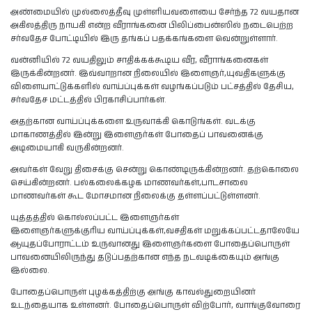
அண்மையில் முல்லைத்தீவு முள்ளியவளையை சேர்ந்த 72 வயதான
அகிலத்திரு நாயகி என்ற வீராங்கனை பிலிப்பைன்ஸில் நடைபெற்ற
சர்வதேச போட்டியில் இரு தங்கப் பதக்கங்களை வென்றுள்ளார்.
வன்னியில் 72 வயதிலும் சாதிக்கக்கூடிய வீர, வீராங்கனைகள்
இருக்கின்றனர். இவ்வாறான நிலையில் இளைஞர்,யுவதிகளுக்கு
விளையாட்டுக்களில் வாய்ப்புக்கள் வழங்கப்படும் பட்சத்தில் தேசிய,
சர்வதேச மட்டத்தில் பிரகாசிப்பார்கள்.
அதற்கான வாய்ப்புக்களை உருவாக்கி கொடுங்கள். வடக்கு
மாகாணத்தில் இன்று இளைஞர்கள் போதைப் பாவனைக்கு
அடிமையாகி வருகின்றனர்.
அவர்கள் வேறு திசைக்கு சென்று கொண்டிருக்கின்றனர். தற்கொலை
செய்கின்றனர். பல்கலைக்கழக மாணவர்கள்,பாடசாலை
மாணவர்கள் கூட மோசமான நிலைக்கு தள்ளப்பட்டுள்ளனர்.
யுத்தத்தில் கொல்லப்பட்ட இளைஞர்கள்
இளைஞர்களுக்குரிய வாய்ப்புக்கள்,வசதிகள் மறுக்கப்பட்டதாலேயே
ஆயுதப்போராட்டம் உருவானது இளைஞர்களை போதைப்பொருள்
பாவனையிலிருந்து தடுப்பதற்கான எந்த நடவடிக்கையும் அங்கு
இல்லை.
போதைப்பொருள் புழக்கத்திற்கு அங்கு காவல்துறையினர்
உடந்தையாக உள்ளனர். போதைப்பொருள் விற்போர், வாங்குவோரை