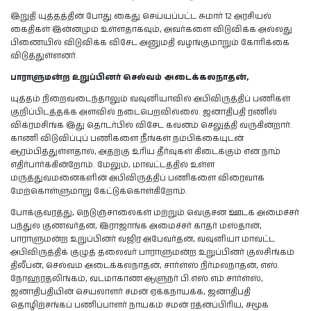
இறுதி யுத்தத்தின் போது கைது செய்யப்பட்ட சுமார் 12 அரசியல்
கைதிகள் இன்னமும் உள்ளதாகவும், அவர்களை விடுவிக்க அல்லது
பிணையில் விடுவிக்க விசேட அனுமதி வழங்குமாறும் கோரிக்கை
விடுத்துள்ளனர்.
பாராளுமன்ற உறுப்பினர் செல்வம் அடைக்கலநாதன்,
யுத்தம் நிறைவடைந்தாலும் வவுனியாவில் அபிவிருத்திப் பணிகள்
குறிப்பிடத்தக்க அளவில் நடைபெறவில்லை. ஜனாதிபதி ரணில்
விக்ரமசிங்க இது தொடர்பில் விசேட கவனம் செலுத்தி வருகின்றார்.
காணி விடுவிப்புப் பணிகளை நீங்கள் நம்பிக்கையுடன்
ஆரம்பித்துள்ளதால், அதற்கு உரிய தீர்வுகள் கிடைக்கும் என நாம்
எதிர்பார்க்கின்றோம். மேலும், மாவட்டத்தில் உள்ள
மருத்துவமனைகளின் அபிவிருத்திப் பணிகளை விரைவாக
மேற்கொள்ளுமாறு கேட்டுக்கொள்கிறோம்.
போக்குவரத்து, நெடுஞ்சாலைகள் மற்றும் வெகுசன ஊடக அமைச்சர்
பந்துல குணவர்தன, இராஜாங்க அமைச்சர் காதர் மஸ்தான்,
பாராளுமன்ற உறுப்பினர் வஜிர அபேவர்தன, வவுனியா மாவட்ட
அபிவிருத்திக் குழுத் தலைவர் பாராளுமன்ற உறுப்பினர் குலசிங்கம்
திலீபன், செல்வம் அடைக்கலநாதன், சார்ள்ஸ் நிர்மலநாதன், எஸ்.
நோஹரதலிங்கம், வடமாகாண ஆளுநர் பி.எஸ்.எம்.சார்ள்ஸ்,
ஜனாதிபதியின் செயலாளர் சமன் ஏக்கநாயக்க, ஜனாதிபதி
தொழிற்சங்கப் பணிப்பாளர் நாயகம் சமன் ரத்னப்பிரிய, சமூக