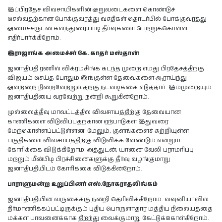
இப்பிரதேச விவசாயிகளின் அறுவடைகளை கொண்டுச்
செல்வதற்கான போக்குவரத்து வசதிகள் தொடர்பில் போக்குவரத்து
அமைச்சருடன் கலந்துரையாடி தீர்வுகளை பெற்றுக்கொள்ள
எதிர்பார்க்கிறோம்.
இராஜாங்க அமைச்சர் கே. காதர் மஸ்தான்
ஜனாதிபதி ரணில் விக்ரமசிங்க கடந்த முறை எமது பிரதேசத்திற்கு
விஜயம் செய்த போதும் இங்குள்ள தேவைகளை ஆராய்ந்து
அவற்றை நிறைவேற்றுவதற்கு நடவடிக்கை எடுத்தார். இம்முறையும்
ஜனாதிபதியை வரவேற்று நன்றி கூறுகின்றோம்.
முல்லைத்தீவு மாவட்டத்தில் விவசாயத்திற்கு தேவையான
காணிகளை விடுவிப்பதற்கான ஏற்பாடுகள் இதுவரை
மேற்கொள்ளப்பட்டுள்ளன. மேலும், குளங்களைச் சுற்றியுள்ள
பகுதிகளை விவசாயத்திற்கு விடுவிக்க வேண்டும் என்றும்
கோரிக்கை விடுக்கிறோம். அத்துடன், யானை வேலி பராமரிப்பு
மற்றும் மீன்பிடி பிரச்சினைகளுக்கு தீர்வு வழங்குமாறு
ஜனாதிபதியிடம் கோரிக்கை விடுக்கின்றோம்.
பாராளுமன்ற உறுப்பினர் எஸ்.நோகராதலிங்கம்
ஜனாதிபதியின் வருகைக்கு நன்றி தெரிவிக்கிறோம். வவுனியாவில்
நிர்மாணிக்கப்பட்டிருக்கும் புதிய பொருளாதார மத்திய நிலையத்தை
மக்கள் பாவனைக்காக திறந்து வைக்குமாறு கேட்டுக்கொள்கிறோம்.