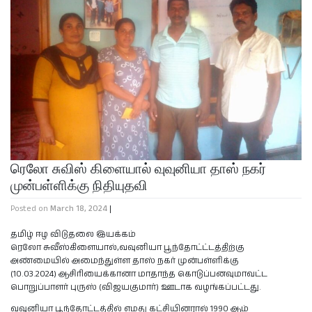
ரெலோ சுவிஸ் கிளையால் வுவுனியா தாஸ் நகர்
முன்பள்ளிக்கு நிதியுதவி
Posted on
March 18, 2024
|
தமிழ் ஈழ விடுதலை இயக்கம்
ரெலோ சுவீஸ்கிளையால்,வவுனியா பூந்தோட்ட்டத்திற்கு
அண்மையில் அமைந்துள்ள தாஸ் நகர் முன்பள்ளிக்கு
(10.03.2024) ஆசிரியைக்கானா மாதாந்த கொடுப்பனவுமாவட்ட
பொறுப்பாளர் புருஸ் (விஜயகுமார்) ஊடாக வழங்கப்பட்டது.
வவுனியா பூந்தோட்டத்தில் எமது கட்சியினரால் 1990 ஆம்