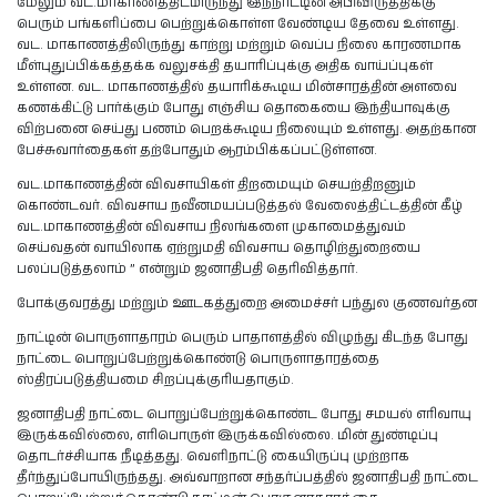
மேலும் வட.மாகாணத்திடமிருந்து இந்நாட்டின் அபிவிருத்திக்கு
பெரும் பங்களிப்பை பெற்றுக்கொள்ள வேண்டிய தேவை உள்ளது.
வட. மாகாணத்திலிருந்து காற்று மற்றும் வெப்ப நிலை காரணமாக
மீள்புதுப்பிக்கத்தக்க வலுசக்தி தயாரிப்புக்கு அதிக வாய்ப்புகள்
உள்ளன. வட. மாகாணத்தில் தயாரிக்கூடிய மின்சாரத்தின் அளவை
கணக்கிட்டு பார்க்கும் போது எஞ்சிய தொகையை இந்தியாவுக்கு
விற்பனை செய்து பணம் பெறக்கூடிய நிலையும் உள்ளது. அதற்கான
பேச்சுவார்தைகள் தற்போதும் ஆரம்பிக்கப்பட்டுள்ளன.
வட.மாகாணத்தின் விவசாயிகள் திறமையும் செயற்திறனும்
கொண்டவர். விவசாய நவீனமயப்படுத்தல் வேலைத்திட்டத்தின் கீழ்
வட.மாகாணத்தின் விவசாய நிலங்களை முகாமைத்துவம்
செய்வதன் வாயிலாக ஏற்றுமதி விவசாய தொழிற்துறையை
பலப்படுத்தலாம் ” என்றும் ஜனாதிபதி தெரிவித்தார்.
போக்குவரத்து மற்றும் ஊடகத்துறை அமைச்சர் பந்துல குணவர்தன
நாட்டின் பொருளாதாரம் பெரும் பாதாளத்தில் விழுந்து கிடந்த போது
நாட்டை பொறுப்பேற்றுக்கொண்டு பொருளாதாரத்தை
ஸ்திரப்படுத்தியமை சிறப்புக்குரியதாகும்.
ஜனாதிபதி நாட்டை பொறுப்பேற்றுக்கொண்ட போது சமயல் எரிவாயு
இருக்கவில்லை, எரிபொருள் இருக்கவில்லை. மின் துண்டிப்பு
தொடர்ச்சியாக நீடித்தது. வெளிநாட்டு கையிருப்பு முற்றாக
தீர்ந்துப்போயிருந்தது. அவ்வாறான சந்தர்ப்பத்தில் ஜனாதிபதி நாட்டை