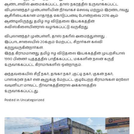
ஆண்டளவில் அமைக்கப்பட்ட தாஸ் நகரத்தில் உருவாக்கப்பட்ட
விபுலானந்தர் முன்பள்ளியின் நிர்வாகச் செலவு மற்றும் இரண்டாவது
ஆசிரியைக்கான மாதாந்த கொடுப்பனவு போன்றவை 2016 ஆம்
ஆண்டிலிருந்து தமிழ் ஈழ விடுதலை இயக்கத்தின்
சுவிஸ்கிளையினரால் வழங்கப்பட்டு வருகிறது.
விபுலானந்தர் முன்பள்ளி, தாஸ் நகரில் அமைந்துள்ளது .
இப்பாடசாலையில் 20க்கும் மேற்பட்ட சிறார்கள் கல்வி
கற்றுவருகின்றார்கள்.
இந்த கிராமமானது தமிழ் ஈழ விடுதலை இயக்கத்தின் முயற்சியால்
1990 பின்னர் யுத்தத்தில் பாதிக்கப்பட்ட மக்களின் நலன் கருதி
உருவாக்கப்பட்ட கிராமங்களில் ஒன்றாகும்.
அந்தவகையில் சிறீ நகர், தங்கா நகர் ,குட்டி நகர், குகன் நகர்,
பாஸ்கரன் நகர் என ஆறுக்கு மேற்பட்ட குடியேற்ற கிராமங்கள் ரெலோ
வவுனியா மாவட்ட நிர்வாகத்தினரால் அக்காலத்தில்
உருவாக்கப்பட்டது.
Posted in Uncategorized