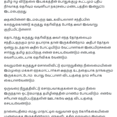
தமிழ் ஈழ விடுதலை இயக்கத்தின் பொதுக்குழு கூட்டமும் புதிய
நிர்வாகத் தெரிவும் வவுனியா நகரசபை மண்டபத்தில் இன்று(23)
இடம்பெற்றது.
அதன்பின்னர் இடம்பெற்ற ஊடகவியலாளர் சந்திப்பில்
கலந்துகொண்டு கருத்து தெரிவித்த போதே அவர் இவ்வாறு
குறிப்பிட்டுள்ளார்.
தொடர்ந்து கருத்து தெரிவித்த அவர் எந்த தேர்தலையும்
சந்திப்பதற்கும் நாம் தயாராக தான் இருக்கின்றோம். அதிபர் தேர்தல்
ஒன்று நடந்தால் அதில் போட்டியிடும் வேட்பாளர்கள் இனப்பிரச்சனை
சார்ந்து தமிழ் தரப்பிற்கு என்ன செய்யவேண்டும் என்பதை
வெளிப்படையாக தெரிவிக்க வேண்டும்.
வெறுமனே கருத்துச் சொல்லிவிட்டு ஏமாற்றுகின்ற நிலைமையினை
இம்முறை மக்கள் ஏற்கமாட்டார்கள் அதற்கு உடந்தையாக நாங்களும்
இருக்கமாட்டோம். பொது வேட்பாளர் விடயத்தை நாம் சரியாக
கையாளவேண்டும்.
ஒருவரை நிறுத்திவிட்டு சொற்பவாக்குகளை பெறும் நிலை
இருந்தால் ஒட்டுமொத்த தமிழினத்தின் மானமே போய்விடும். எனவே
சரியான நெறிப்படுத்தலின் ஊடாகவே அந்த‌ விடயத்தை
செய்யவேண்டும்.
நாளையதினம் எமது மாநாட்டில் வலுவான ஒரு கோரிக்கையினை
முன்வைக்க இருக்கின்றோம். எங்களிடத்தில் ஒற்றுமை இல்லை