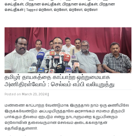
செய்திகள்
,
பிரதான செய்திகள்
,
பிரதான செய்திகள்
,
பிரதான
செய்திகள்
|
Tagged
ரெலோ
,
ரெலோ
,
ரெலோ
,
ரெலோ
தமிழர் தாயகத்தை காப்பாற்ற ஒற்றுமையாக
அணிதிரள்வோம் : செல்வம் எம்பி வலியுறுத்து
Posted on
March 23, 2024
|
மண்ணை காப்பாற்ற வேண்டுமாக இருந்தால் நாம் ஒரு அணியிலே
இருக்கவேண்டும். அப்படியிருந்தாலே அரசாங்கம் எம்மை திரும்பி
பார்க்கும் நிலமை ஏற்படும் என்று நாடாளுமன்ற உறுப்பினரும்
ரெலோவின் தலைவருமான செல்வம் அடைக்கலநாதன்
தெரிவித்துள்ளார்.