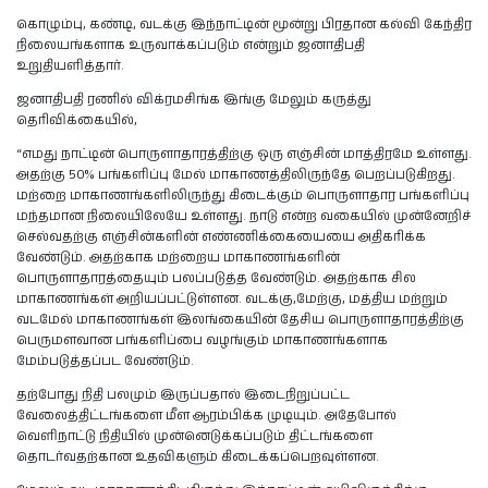
கொழும்பு, கண்டி, வடக்கு இந்நாட்டின் மூன்று பிரதான கல்வி கேந்திர
நிலையங்களாக உருவாக்கப்படும் என்றும் ஜனாதிபதி
உறுதியளித்தார்.
ஜனாதிபதி ரணில் விக்ரமசிங்க இங்கு மேலும் கருத்து
தெரிவிக்கையில்,
“எமது நாட்டின் பொருளாதாரத்திற்கு ஒரு எஞ்சின் மாத்திரமே உள்ளது.
அதற்கு 50% பங்களிப்பு மேல் மாகாணத்திலிருந்தே பெறப்படுகிறது.
மற்றை மாகாணங்களிலிருந்து கிடைக்கும் பொருளாதார பங்களிப்பு
மந்தமான நிலையிலேயே உள்ளது. நாடு என்ற வகையில் முன்னேறிச்
செல்வதற்கு எஞ்சின்களின் எண்ணிக்கையையை அதிகரிக்க
வேண்டும். அதற்காக மற்றைய மாகாணங்களின்
பொருளாதாரத்தையும் பலப்படுத்த வேண்டும். அதற்காக சில
மாகாணங்கள் அறியப்பட்டுள்ளன. வடக்கு,மேற்கு, மத்திய மற்றும்
வடமேல் மாகாணங்கள் இலங்கையின் தேசிய பொருளாதாரத்திற்கு
பெருமளவான பங்களிப்பை வழங்கும் மாகாணங்களாக
மேம்படுத்தப்பட வேண்டும்.
தற்போது நிதி பலமும் இருப்பதால் இடைநிறுப்பட்ட
வேலைத்திட்டங்களை மீள ஆரம்பிக்க முடியும். அதேபோல்
வெளிநாட்டு நிதியில் முன்னெடுக்கப்படும் திட்டங்களை
தொடர்வதற்கான உதவிகளும் கிடைக்கப்பெறவுள்ளன.