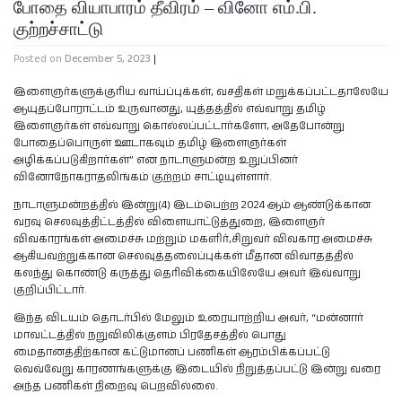
போதை வியாபாரம் தீவிரம் – வினோ எம்.பி.
குற்றச்சாட்டு
Posted on
December 5, 2023
|
இளைஞர்களுக்குரிய வாய்ப்புக்கள், வசதிகள் மறுக்கப்பட்டதாலேயே
ஆயுதப்போராட்டம் உருவானது, யுத்தத்தில் எவ்வாறு தமிழ்
இளைஞர்கள் எவ்வாறு கொல்லப்பட்டார்களோ, அதேபோன்று
போதைப்பொருள் ஊடாகவும் தமிழ் இளைஞர்கள்
அழிக்கப்படுகிறார்கள்” என நாடாளுமன்ற உறுப்பினர்
வினோநோகராதலிங்கம் குற்றம் சாட்டியுள்ளார்.
நாடாளுமன்றத்தில் இன்று(4) இடம்பெற்ற 2024 ஆம் ஆண்டுக்கான
வரவு செலவுத்திட்டத்தில் விளையாட்டுத்துறை, இளைஞர்
விவகாரங்கள் அமைச்சு மற்றும் மகளிர்,சிறுவர் விவகார அமைச்சு
ஆகியவற்றுக்கான செலவுத்தலைப்புக்கள் மீதான விவாதத்தில்
கலந்து கொண்டு கருத்து தெரிவிக்கையிலேயே அவர் இவ்வாறு
குறிப்பிட்டார்.
இந்த விடயம் தொடர்பில் மேலும் உரையாற்றிய அவர், “மன்னார்
மாவட்டத்தில் நறுவிலிக்குளம் பிரதேசத்தில் பொது
மைதானத்திற்கான கட்டுமானப் பணிகள் ஆரம்பிக்கப்பட்டு
வெவ்வேறு காரணங்களுக்கு இடையில் நிறுத்தப்பட்டு இன்று வரை
அந்த பணிகள் நிறைவு பெறவில்லை.