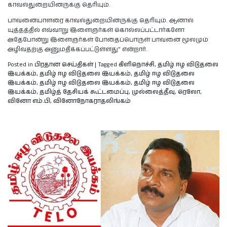
காவல்துறையினருக்கு தெரியும்.
பாவனையாளரை காவல்துறையினருக்கு தெரியும். ஆனால்
யுத்தத்தில் எவ்வாறு இளைஞர்கள் கொல்லப்பட்டார்களோ
அதேபோன்று இளைஞர்கள் போதைப்பொருள் பாவனை மூலமும்
அழிவதற்கு அனுமதிக்கப்பட்டுள்ளது” என்றார்.
Posted in
பிரதான செய்திகள்
|
Tagged
கிளிநொச்சி
,
தமிழ் ஈழ விடுதலை
இயக்கம்
,
தமிழ் ஈழ விடுதலை இயக்கம்
,
தமிழ் ஈழ விடுதலை
இயக்கம்
,
தமிழ் ஈழ விடுதலை இயக்கம்
,
தமிழ் ஈழ விடுதலை
இயக்கம்
,
தமிழ்த் தேசியக் கூட்டமைப்பு
,
முல்லைத்தீவு
,
ரெலோ
,
வினோ எம்.பி
,
வினோநோகராதலிங்கம்