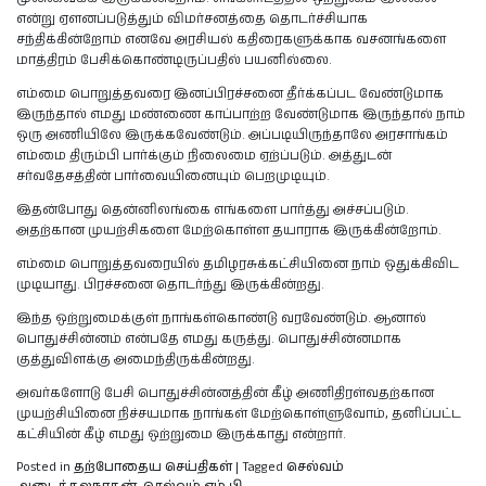
என்று ஏளனப்படுத்தும் விமர்சனத்தை தொடர்ச்சியாக
சந்திக்கின்றோம் எனவே அரசியல் கதிரைகளுக்காக வசனங்களை
மாத்திரம் பேசிக்கொண்டிருப்பதில் பயனில்லை.
எம்மை பொறுத்தவரை இனப்பிரச்சனை தீர்க்கப்பட வேண்டுமாக
இருந்தால் எமது மண்ணை காப்பாற்ற வேண்டுமாக இருந்தால் நாம்
ஒரு அணியிலே இருக்கவேண்டும். அப்படியிருந்தாலே அரசாங்கம்
எம்மை திரும்பி பார்க்கும் நிலைமை ஏற்ப்படும். அத்துடன்
சர்வதேசத்தின் பார்வையினையும் பெறமுடியும்.
இதன்போது தென்னிலங்கை எங்களை பார்த்து அச்சப்படும்.
அதற்கான முயற்சிகளை மேற்கொள்ள தயாராக இருக்கின்றோம்.
எம்மை பொறுத்தவரையில் தமிழரசுக்கட்சியினை நாம் ஒதுக்கிவிட
முடியாது. பிரச்சனை தொடர்ந்து இருக்கின்றது.
இந்த ஒற்றுமைக்குள் நாங்கள்கொண்டு வரவேண்டும். ஆனால்
பொதுச்சின்னம் என்பதே எமது கருத்து. பொதுச்சின்னமாக
குத்துவிளக்கு அமைந்திருக்கின்றது.
அவர்களோடு பேசி பொதுச்சின்னத்தின் கீழ் அணிதிரள்வதற்கான
முயற்சியினை நிச்சயமாக நாங்கள் மேற்கொள்ளுவோம், தனிப்பட்ட
கட்சியின் கீழ் எமது ஒற்றுமை இருக்காது என்றார்.
Posted in
தற்போதைய செய்திகள்
|
Tagged
செல்வம்