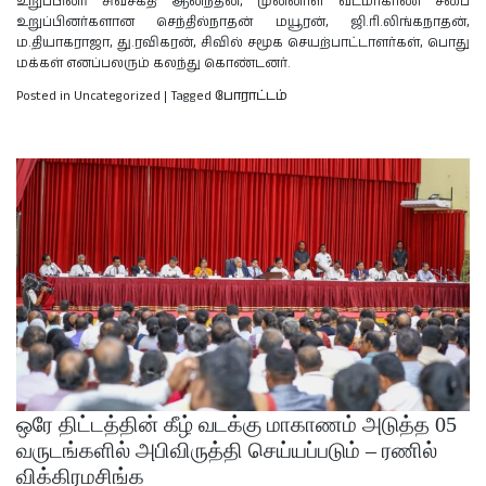
உறுப்பினர் சிவசக்தி ஆனந்தன், முன்னாள் வடமாகாண சபை
உறுப்பினர்களான செந்தில்நாதன் மயூரன், ஜி.ரி.லிங்கநாதன்,
ம.தியாகராஜா, து.ரவிகரன், சிவில் சமூக செயற்பாட்டாளர்கள், பொது
மக்கள் எனப்பலரும் கலந்து கொண்டனர்.
Posted in Uncategorized
|
Tagged
போராட்டம்
ஒரே திட்டத்தின் கீழ் வடக்கு மாகாணம் அடுத்த 05
வருடங்களில் அபிவிருத்தி செய்யப்படும் – ரணில்
விக்கிரமசிங்க