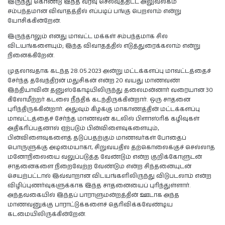
இருந்து கொண்டு இந்த வரவு செலவுத்திட்ட அலுவலகம்
சம்பந்தமான விவாதத்தில் எப்படிப் பங்கு பெறலாம் என்று
யோசிக்கின்றேன்.
இருந்தாலும் எனது மாவட்ட மக்கள் சம்பந்தமாக சில
விடயங்களையும்; இந்த விவாதத்தில் எடுத்துரைக்கலாம் என்று
நினைக்கிறேன்.
முதலாவதாக கடந்த 28.05.2023 அன்று மட்டக்களப்பு மாவட்டத்தைச்
சேர்ந்த தவேந்திரன் மதுசிகன் என்ற 20 வயது மாணவண்
இந்தியாவின் தனுஸ்கோடியிலிருந்து தலைமன்னார் வரையான 30
கிலோமீற்றர் கடலை நீந்திக் கடந்திருக்கின்றார். ஒரு சாதனை
புரிந்திருக்கின்றார். அதுவும் கிழக்கு மாகாணத்தின் மட்டக்களப்பு
மாவட்டத்தைச் சேர்ந்த மாணவன் கடலில் பிளாஸ்ரிக் கழிவுகள்
அதிகரிப்பதனால் ஏற்படும் பின்விளைவுகளையும்,
பின்விளைவுகளைத் தடுப்பதற்கும் மாணவர்கள் போதைப்
பொருளுக்கு அடிமையாகா, சிறுவயதில தற்கொலைக்குச் செல்லாத
மனோநிலையை வலுப்படுத்த வேண்டும் என்ற குறிக்கோளுடன்
சாதனைகளை நிறைவேற்ற வேண்டும என்ற சிந்தனையுடன்
செயற்பட்டால் இவ்வாறான விடயங்களிலிருந்து விடுபடலாம் என்ற
விழிப்புணர்வுகளுக்காக இந்த சாதனையைப் புரிந்துள்ளார்.
அந்தவகையில் இந்தப் பாராளுமன்றத்தின் ஊடாக அந்த
மாணவனுக்கு பாராட்டுக்களைச் தெரிவிக்கவேண்டிய
கடமையிலிருக்கின்றேன்.