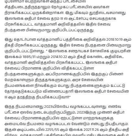
டிப்ளோமா பெற்றவர்கள் அந்தப் பரீட்சையில்
சித்தியடைந்திருந்தாலும் நேர்முகப் பரீட்சையில் அவர்கள்
நிராகரிக்கப்பட்டிருக்கின்றார்கள். இது மிகவும் துரதிஸ்டவசமானது.
இலங்கை அதிபர் சேவை தரம் III ல் ஆட்சேர்ப்பு செய்வதற்காக
பிரசுரிக்கப்பட்ட வர்த்தமானி அறிவித்தலில் இதில் சேவை
நிபந்தனை பின்வருமாறு குறிப்பிடப்பட்டிருந்தது.
இது தொடர்பான வர்த்தமானிப் பத்திரிகை அறிவித்தல் 2018.10.19 ஆம்
திகதி பிரசுரிக்கப்பட்டிருந்தது. இதில் சேவை நிபந்தனை பின்வருமாறு
குறிப்பிடப்பட்டுள்ளது. “ இலங்கை சனநாயகச் சோசலிசக் குடியரசின்
இலக்கம் 1885/31 மற்றும் 2014.10.22 ஆம் திகதி கொண்ட அதிவிசேட
வர்த்தமானி அறிவித்தலில் பிரசுரிக்கப்பட்ட இலங்கை அதிபர்
சேவைப் பிரமாணக் குறிப்பில் விதிக்கப்பட்டுள்ள
நிபந்தனைகளுக்கும், அப்பிரமாணக்குறிப்பில் இதற்குப் பின்னர்
மேற்கொள்ளும் திருத்தங்களுக்கும், அரச சேவையின்
நியமனங்களை நிர்வகிக்கும் பொது நிபந்தனைகளுக்கும் உட்பட்டு
தேர்ந்தெடுக்கப்படும் விண்ணப்பதாரி இலங்கை அதிபர் சேவையின்
III ஆம் தரத்திற்கு நியமிக்கப்படுவார்”
இந்த நியமனமானது 2023யிலேயே வழங்கப்படவுள்ளது. எனவே
பரீட்சை ஏலவே நடைபெற்றிருப்பினும், 2023இற்கு முன்னர் அதிபர்
சேவைப் பிரமாணக்குறிப்பில் ஏற்பட்டுள்ள மாற்றங்களுக்கு
அமையவே நியமனம் வழங்கப்படல் வேண்டும் என்பது நியதியாகும்.
இதன் அடிப்படையில் 2255/55 ஆம் இலக்க 2021.11.26 ஆம் திகதிய அதி
விஷேட வர்த்தமானி பத்திரிகையில் வெளியாகிய இலங்கை அதிபர்