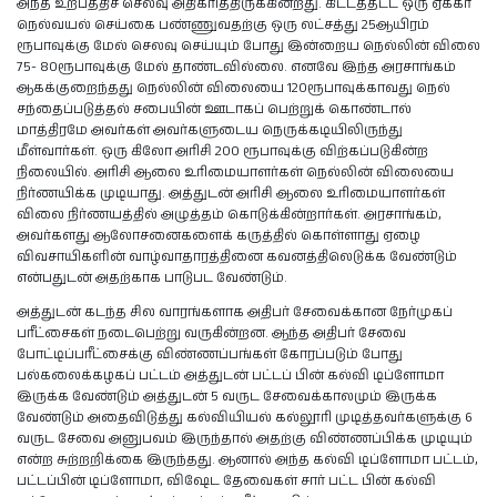
அந்த உற்பத்திச் செலவு அதிகரித்திருக்கின்றது. கிட்டத்தட்ட ஒரு ஏக்கர்
நெல்வயல் செய்கை பண்ணுவதற்கு ஒரு லட்சத்து 25ஆயிரம்
ரூபாவுக்கு மேல் செலவு செய்யும் போது இன்றைய நெல்லின் விலை
75- 80ரூபாவுக்கு மேல் தாண்டவில்லை. எனவே இந்த அரசாங்கம்
ஆகக்குறைந்தது நெல்லின் விலையை 120ரூபாவுக்காவது நெல்
சந்தைப்படுத்தல் சபையின் ஊடாகப் பெற்றுக் கொண்டால்
மாத்திரமே அவர்கள் அவர்களுடைய நெருக்கடியிலிருந்து
மீள்வார்கள். ஒரு கிலோ அரிசி 200 ரூபாவுக்கு விற்கப்படுகின்ற
நிலையில். அரிசி ஆலை உரிமையாளர்கள் நெல்லின் விலையை
நிர்ணயிக்க முடியாது. அத்துடன் அரிசி ஆலை உரிமையாளர்கள்
விலை நிர்ணயத்தில் அழுத்தம் கொடுக்கின்றார்கள். அரசாங்கம்,
அவர்களது ஆலோசனைகளைக் கருத்தில் கொள்ளாது ஏழை
விவசாயிகளின் வாழ்வாதாரத்தினை கவனத்திலெடுக்க வேண்டும்
என்பதுடன் அதற்காக பாடுபட வேண்டும்.
அத்துடன் கடந்த சில வாரங்களாக அதிபர் சேவைக்கான நேர்முகப்
பரீட்சைகள் நடைபெற்று வருகின்றன. ஆந்த அதிபர் சேவை
போட்டிப்பரீட்சைக்கு விண்ணப்பங்கள் கோரப்படும் போது
பல்கலைக்கழகப் பட்டம் அத்துடன் பட்டப் பின் கல்வி டிப்ளோமா
இருக்க வேண்டும் அத்துடன் 5 வருட சேவைக்காலமும் இருக்க
வேண்டும் அதைவிடுத்து கல்வியியல் கல்லூரி முடித்தவர்களுக்கு 6
வருட சேவை அனுபவம் இருந்தால் அதற்கு விண்ணப்பிக்க முடியும்
என்ற சுற்றறிக்கை இருந்தது. ஆனால் அந்த கல்வி டிப்ளோமா பட்டம்,
பட்டப்பின் டிப்ளோமா, விஷேட தேவைகள் சார் பட்ட பின் கல்வி