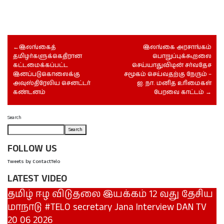
இலங்கைத்
இலங்கை அரசாங்கம்
தமிழர்களுக்கெதிரான
பொறுப்புக்கூறலை
கட்டமைக்கப்பட்ட
செய்யாதுவிடின் சர்வதேச
இனப்படுகொலைக்கு
சமூகம் செய்வதற்கு நேரும் –
அவுஸ்திரேலிய செனட்டர்
ஐ. நா. மனித உரிமைகள்
கண்டனம்
பேரவை காட்டம்
Search
Search
FOLLOW US
Tweets by ContactTelo
LATEST VIDEO
தமிழ் ஈழ விடுதலை இயக்கம் 12 வது தேசிய
மாநாடு #TELO secretary Jana Interview DAN TV
20 06 2026