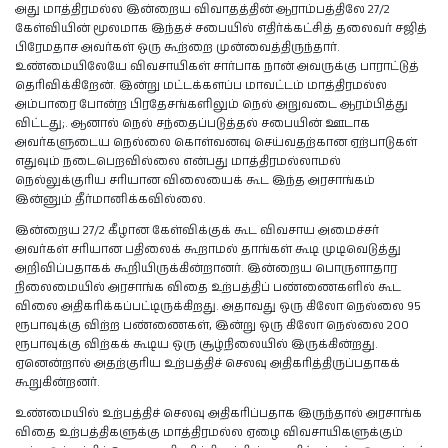
அது மாத்திரமல்ல இன்றைய விவாதத்தின் ஆராம்பத்திலே 27/2
கேள்வியின் மூலமாக இந்தச் சபையில் எதிர்க்கட்சித் தலைவர் சஜித்
பிரேமதாச அவர்கள் ஒரு கூற்றை முன்வைத்திருந்தார்.
உண்மையிலேயே விவசாயிகள் சார்பாக நான் அவருக்கு பாராட்டுத்
தெரிவிக்கிறேன். இன்று மட்டக்களப்ப மாவட்டம் மாத்திரமல்ல
அம்பாரை போன்ற பிரதேசங்களிலும் நெல் அறுவடை ஆரம்பித்து
விட்டது;. ஆனால் நெல் சந்தைப்படுத்தல் சபையின் ஊடாக
அவர்களுடைய நெல்லை கொள்வனவு செய்வதற்கான ஏற்பாடுகள்
எதுவும் நடைபெறவில்லை என்பது மாத்திரமல்லாமல்
நெல்லுக்குரிய சரியான விலையைக் கூட இந்த அரசாங்கம்
இன்னும் தீர்மானிக்கவில்லை.
இன்றைய 27/2 கீழான கேள்விக்குக் கூட விவசாய அமைச்சர்
அவர்கள் சரியான பதிலைக் கூறாமல் தாங்கள் கூடி முடிவெடுத்து
அறிவிப்பதாகக் கூறியிருக்கின்றானர். இன்றைய பொருளாதார
நிலைமையில் அரசாங்க விதை உற்பத்திப் பண்ணைகளில் கூட
விலை அதிகரிக்கப்பட்டிருக்கிறது. அதாவது ஒரு கிலோ நெல்லை 95
ரூபாவுக்கு விற்ற பண்ணைகள், இன்று ஒரு கிலோ நெல்லை 200
ரூபாவுக்கு விற்கக் கூடிய ஒரு சூழ்நிலையில் இருக்கின்றது.
ஏனென்றால் அதற்குரிய உற்பத்திச் செலவு அதிகரித்திருப்பதாகக்
கூறுகின்றனர்.
உண்மையில் உற்பத்திச் செலவு அதிகரிப்பதாக இருந்தால் அரசாங்க
விதை உற்பத்திகளுக்கு மாத்திரமல்ல ஏழை விவசாயிகளுக்கும்