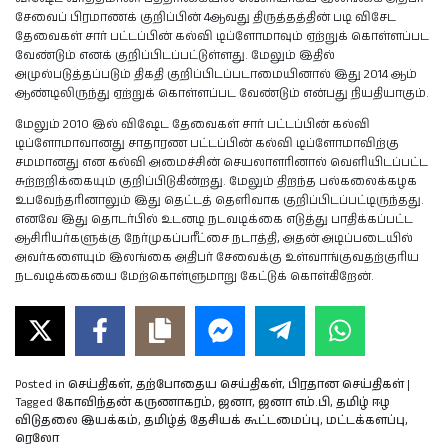
சேவைப் பிரமாணக் குறிப்பின் 4ஆவது திருத்தத்தின் படி விசேட
தேவைகள் சார் பட்டப்பின் கல்வி டிப்ளோமாவும் ஏற்றுக் கொள்ளப்பட
வேண்டும் எனக் குறிப்பிடப்பட்டுள்ளது. மேலும் இதில்
அமுல்படுத்தப்படும் திகதி குறிப்பிடப்படாமையினால் இது 2014 ஆம்
ஆண்டிலிருந்து ஏற்றுக் கொள்ளப்பட வேண்டும் என்பது நியதியாகும்.
மேலும் 2010 இல் விஷேட தேவைகள் சார் பட்டப்பின் கல்வி
டிப்ளோமாவானது சாதாரண பட்டப்பின் கல்வி டிப்ளோமாவிற்கு
சமமானது என கல்வி அமைச்சின் செயலாளரினால் வெளியிடப்பட்ட
சுற்றறிக்கையும் குறிப்பிடுகின்றது. மேலும் திறந்த பல்கலைக்கழக
உபவேந்தரினாலும் இது தெட்டத் தெளிவாக குறிப்பிடப்பட்டிருந்தது.
எனவே இது தொடர்பில் உடனடி நடவடிக்கை எடுத்து பாதிக்கப்பட்ட
ஆசிரியர்களுக்கு நேர்முகப்பரீட்சை நடாத்தி, அதன் அடிப்படையில்
அவர்களையும் இலங்கை அதிபர் சேவைக்கு உள்வாங்குவதற்குரிய
நடவடிக்கையை மேற்கொள்ளுமாறு கேட்டுக் கொள்கிறேன்.
Posted in
செய்திகள்
,
தற்போதைய செய்திகள்
,
பிரதான செய்திகள்
|
Tagged
கோவிந்தன் கருணாகரம்
,
ஜனா
,
ஜனா எம்.பி
,
தமிழ் ஈழ
விடுதலை இயக்கம்
,
தமிழ்த் தேசியக் கூட்டமைப்பு
,
மட்டக்களப்பு
,
ரெலோ