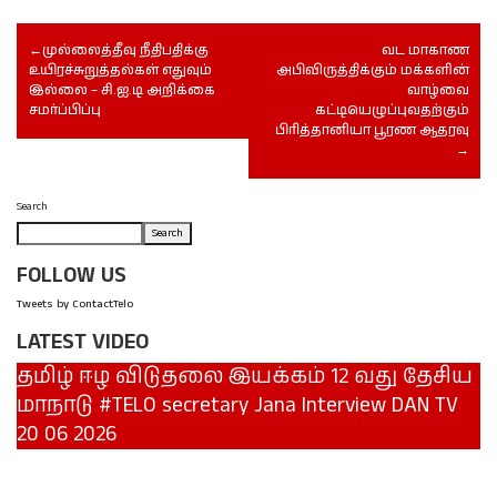
முல்லைத்தீவு நீதிபதிக்கு
வட மாகாண
உயிரச்சுறுத்தல்கள் எதுவும்
அபிவிருத்திக்கும் மக்களின்
இல்லை – சி.ஐ.டி அறிக்கை
வாழ்வை
சமர்ப்பிப்பு
கட்டியெழுப்புவதற்கும்
பிரித்தானியா பூரண ஆதரவு
Search
Search
FOLLOW US
Tweets by ContactTelo
LATEST VIDEO
தமிழ் ஈழ விடுதலை இயக்கம் 12 வது தேசிய
மாநாடு #TELO secretary Jana Interview DAN TV
20 06 2026