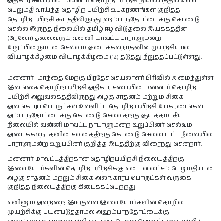
அதிகார சபையின் மன்னார் தொழிற்பயிற்சி நிலையத்தில் உள்ள
பெறுமதி வாய்ந்த தொழிற் பயிற்சி உபகரணங்கள் குறித்த
தொழிற்பயிற்சி கூடத்திலிருந்து ஹம்பாந்தோட்டைக்கு கொண்டு
செல்ல இருந்த நிலையில் தமிழ் ஈழ விடுதலை இயக்கத்தின்
(ரெலோ) தலைவரும் வன்னி மாவட்ட பாராளுமன்ற
உறுப்பினருமான செல்வம் அடைக்கலநாதனின் முயற்சியால்
வியாழக்கிழமை வியாழக்கிழமை (12) தடுத்து நிறுத்தப்பட்டுள்ளது.
மன்னார்- மாந்தை மேற்கு பிரதேச செயலாளர் பிரிவில் அமைந்துள்ள
இலங்கை தொழிற்பயிற்சி அதிகார சபையின் மன்னார் தொழிற்
பயிற்சி அலுவலகத்திலிருந்து அழகு சாதனம் மற்றும் சிகை
அலங்காரப் பொருட்கள் உள்ளிட்ட தொழிற் பயிற்சி உபகரணங்கள்
அம்பாந்தோட்டைக்கு கொண்டு செல்வதற்கு ஆயத்தமாகிய
நிலையில் வன்னி மாவட்ட நாடாளுமன்ற உறுப்பினர் செல்வம்
அடைக்கலநாதனின் கவனத்திற்கு கொண்டு செல்லப்பட்ட நிலையில்
பாராளுமன்ற உறுப்பினர் குறித்த இடத்திற்கு விரைந்து சென்றார்.
மன்னார் மாவட்டத்திற்கான தொழிற்பயிற்சி நிலையத்திற்கு
இளையோர்களின் தொழிற்பயிற்சிக்கு என பல லட்சம் பெறுமதியான
அழகு சாதனம் மற்றும் சிகை அலங்காரப் பொருட்கள் வருகை
குறித்த நிலையத்திற்கு கிடைக்கப்பெற்றது.
எனினும் அவற்றை இங்குள்ள இளையோர்களின் தொழில்
முயற்சிக்கு பயன்படுத்தாமல் அஹம்பாந்தோட்டைக்கு