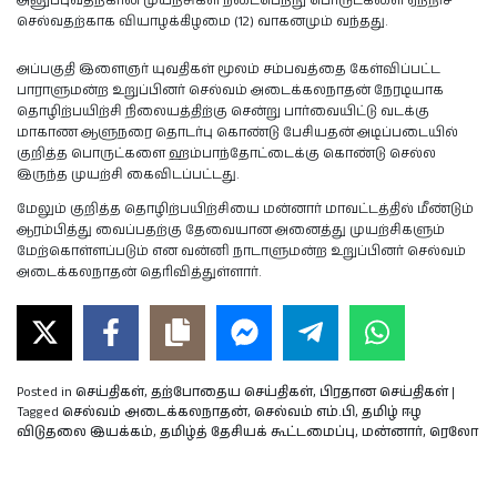
அனுப்புவதற்கான முயற்சிகள் நடைபெற்று பொருட்களை ஏற்றிச்
செல்வதற்காக வியாழக்கிழமை (12) வாகனமும் வந்தது.
அப்பகுதி இளைஞர் யுவதிகள் மூலம் சம்பவத்தை கேள்விப்பட்ட
பாராளுமன்ற உறுப்பினர் செல்வம் அடைக்கலநாதன் நேரடியாக
தொழிற்பயிற்சி நிலையத்திற்கு சென்று பார்வையிட்டு வடக்கு
மாகாண ஆளுநரை தொடர்பு கொண்டு பேசியதன் அடிப்படையில்
குறித்த பொருட்களை ஹம்பாந்தோட்டைக்கு கொண்டு செல்ல
இருந்த முயற்சி கைவிடப்பட்டது.
மேலும் குறித்த தொழிற்பயிற்சியை மன்னார் மாவட்டத்தில் மீண்டும்
ஆரம்பித்து வைப்பதற்கு தேவையான அனைத்து முயற்சிகளும்
மேற்கொள்ளப்படும் என வன்னி நாடாளுமன்ற உறுப்பினர் செல்வம்
அடைக்கலநாதன் தெரிவித்துள்ளார்.
Posted in
செய்திகள்
,
தற்போதைய செய்திகள்
,
பிரதான செய்திகள்
|
Tagged
செல்வம் அடைக்கலநாதன்
,
செல்வம் எம்.பி
,
தமிழ் ஈழ
விடுதலை இயக்கம்
,
தமிழ்த் தேசியக் கூட்டமைப்பு
,
மன்னார்
,
ரெலோ