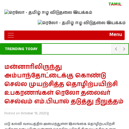
TAMIL
Menu
TRENDING TODAY
மன்னாரிலிருந்து
அம்பாந்தோட்டைக்கு கொண்டு
செல்ல முயற்சித்த தொழிற்பயிற்சி
உபகரணங்கள் ரெலோ தலைவர்
செல்வம் எம்.பியால் தடுத்து நிறுத்தம்
Posted on
October 13, 2023
|
மடு கல்வி வலயத்தில் அமைந்துள்ள இலங்கை தொழிற்பயிற்சி